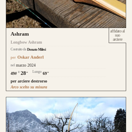
affidato al
Ashram
suo
arciere
Longbow Ashram
Costruito da
Donato Milesi
Oskar Anderl
per
nel
marzo 2024
a
Lungo
28
49#
"
69"
per arciere destrorso
Arco scelto su misura