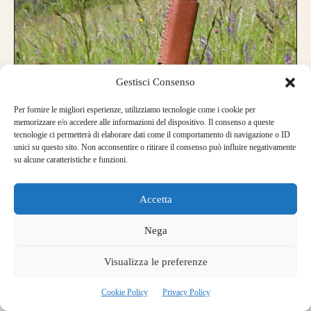
Gestisci Consenso
Per fornire le migliori esperienze, utilizziamo tecnologie come i cookie per
memorizzare e/o accedere alle informazioni del dispositivo. Il consenso a queste
tecnologie ci permetterà di elaborare dati come il comportamento di navigazione o ID
affidato al
Howard
unici su questo sito. Non acconsentire o ritirare il consenso può influire negativamente
suo
su alcune caratteristiche e funzioni.
arciere
Longbow Ashram
Costruito da
Donato Milesi
Accetta
Paolo Borchetta
per
nel
maggio 2014
Nega
a
Lungo
28
62#
"
70"
per arciere mancino
Visualizza le preferenze
Arco scelto su misura
Cookie Policy
Privacy Policy