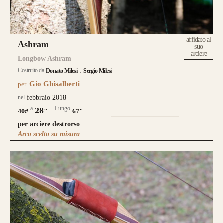
affidato al
Ashram
suo
arciere
Longbow Ashram
Costruito da
Donato Milesi
Sergio Milesi
Gio Ghisalberti
per
nel
febbraio 2018
a
Lungo
28
40#
"
67"
per arciere destrorso
Arco scelto su misura