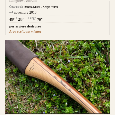
Longbow Ashram
Costruito da
Donato Milesi
Sergio Milesi
nel
novembre 2018
a
Lungo
28
45#
"
70"
per arciere destrorso
Arco scelto su misura