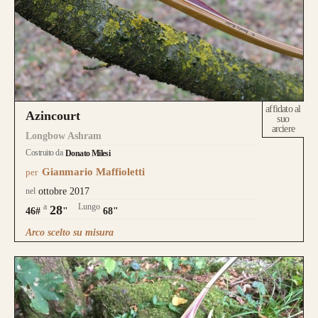
affidato al
Azincourt
suo
arciere
Longbow Ashram
Costruito da
Donato Milesi
Gianmario Maffioletti
per
nel
ottobre 2017
a
Lungo
28
46#
"
68"
Arco scelto su misura