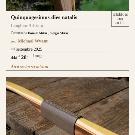
affidato al
Quinquagesimus dies natalis
suo
arciere
Longbow Ashram
Costruito da
Donato Milesi
Sergio Milesi
Michael Wyant
per
nel
settembre 2025
a
Lungo
28
44#
"
Arco scelto su misura