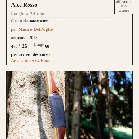
affidato al
Alce Rosso
suo
arciere
Longbow Ashram
Costruito da
Donato Milesi
Mauro Dell’oglio
per
nel
marzo 2018
a
Lungo
26
47#
"
68"
per arciere destrorso
Arco scelto su misura