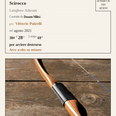
affidato al
Scirocco
suo
arciere
Longbow Ashram
Costruito da
Donato Milesi
Vittorio Pulzelli
per
nel
agosto 2021
a
Lungo
28
38#
"
69"
per arciere destrorso
Arco scelto su misura