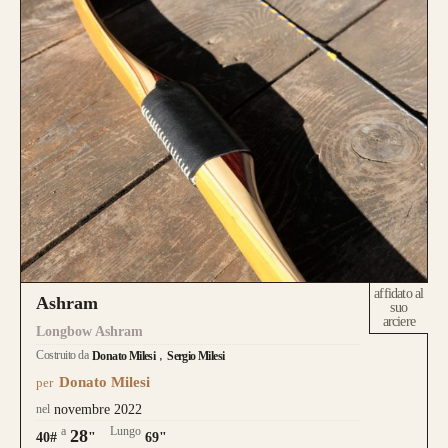
affidato al
Ashram
suo
arciere
Longbow Ashram
Costruito da
Donato Milesi
Sergio Milesi
Donato Milesi
per
nel
novembre 2022
a
Lungo
28
40#
"
69"