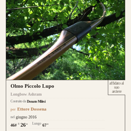
affidato al
Olmo Piccolo Lupo
suo
arciere
Longbow Ashram
Costruito da
Donato Milesi
Ettore Dossena
per
nel
giugno 2016
a
Lungo
26
46#
"
67"