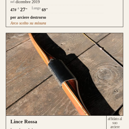
nel
dicembre 2019
a
Lungo
27
47#
"
69"
per arciere destrorso
Arco scelto su misura
affidato al
Lince Rossa
suo
arciere