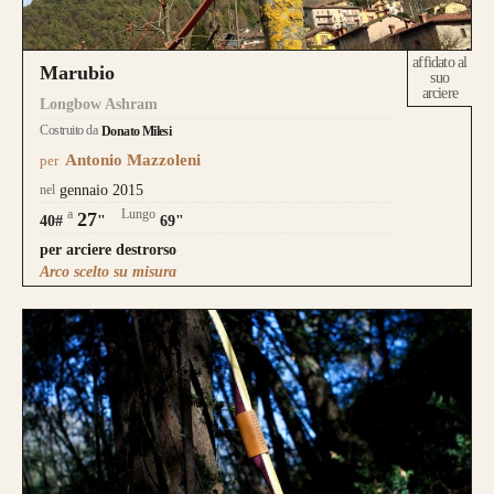
affidato al
Marubio
suo
arciere
Longbow Ashram
Costruito da
Donato Milesi
Antonio Mazzoleni
per
nel
gennaio 2015
a
Lungo
27
40#
"
69"
per arciere destrorso
Arco scelto su misura