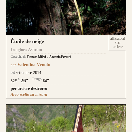
affidato al
Étoile de neige
suo
arciere
Longbow Ashram
Costruito da
Donato Milesi
Antonio Ferrari
Valentina Venuto
per
nel
settembre 2014
a
Lungo
26
32#
"
64"
per arciere destrorso
Arco scelto su misura