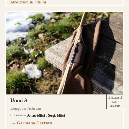
Arco scelto su misura
affidato al
Umni A
suo
arciere
Longbow Ashram
Costruito da
Donato Milesi
Sergio Milesi
Germano Carrara
per