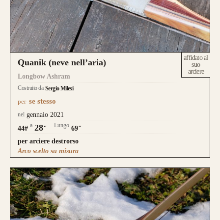
affidato al
Quanik (neve nell’aria)
suo
arciere
Longbow Ashram
Costruito da
Sergio Milesi
se stesso
per
nel
gennaio 2021
a
Lungo
28
44#
"
69"
per arciere destrorso
Arco scelto su misura