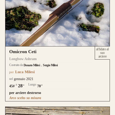
affidato al
Omicron Ceti
suo
arciere
Longbow Ashram
Costruito da
Donato Milesi
Sergio Milesi
Luca Milesi
per
nel
gennaio 2021
a
Lungo
28
45#
"
70"
per arciere destrorso
Arco scelto su misura