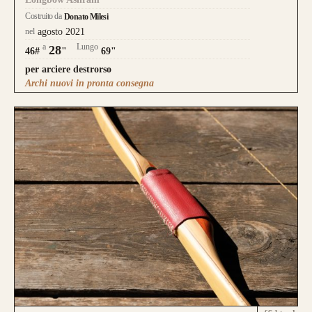
Costruito da
Donato Milesi
nel
agosto 2021
a
Lungo
28
46#
"
69"
per arciere destrorso
Archi nuovi in pronta consegna