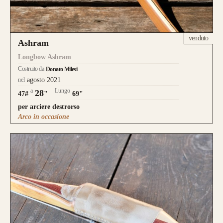
venduto
Ashram
Longbow Ashram
Costruito da
Donato Milesi
nel
agosto 2021
a
Lungo
28
47#
"
69"
per arciere destrorso
Arco in occasione