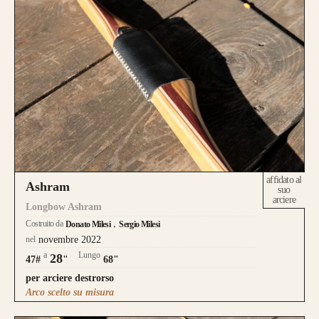
affidato al
Ashram
suo
arciere
Longbow Ashram
Costruito da
Donato Milesi
Sergio Milesi
nel
novembre 2022
a
Lungo
28
47#
"
68"
per arciere destrorso
Arco scelto su misura