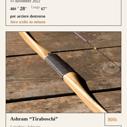
nel
novembre 2022
a
Lungo
28
40#
"
67"
per arciere destrorso
Arco scelto su misura
Ashram “Tiraboschi”
800
€
Longbow Ashram