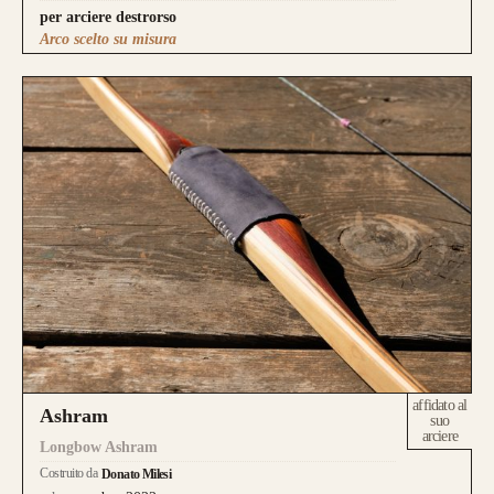
per arciere destrorso
Arco scelto su misura
affidato al
Ashram
suo
arciere
Longbow Ashram
Costruito da
Donato Milesi