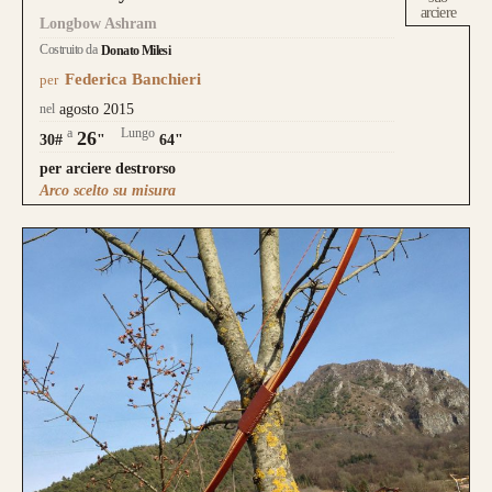
arciere
Longbow Ashram
Costruito da
Donato Milesi
Federica Banchieri
per
nel
agosto 2015
a
Lungo
26
30#
"
64"
per arciere destrorso
Arco scelto su misura