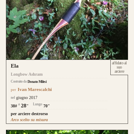
affidato al
Ela
suo
arciere
Longbow Ashram
Costruito da
Donato Milesi
Ivan Marescalchi
per
nel
giugno 2017
a
Lungo
28
38#
"
70"
per arciere destrorso
Arco scelto su misura