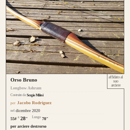
affidato al
Orso Bruno
suo
arciere
Longbow Ashram
Costruito da
Sergio Milesi
Jacobo Rodríguez
per
nel
dicembre 2020
a
Lungo
28
55#
"
70"
per arciere destrorso