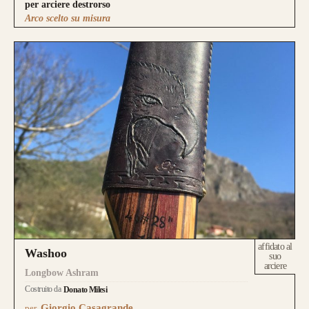
per arciere destrorso
Arco scelto su misura
affidato al
Washoo
suo
arciere
Longbow Ashram
Costruito da
Donato Milesi
Giorgio Casagrande
per