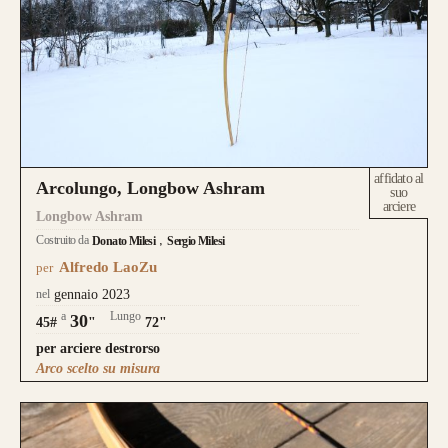
affidato al
Arcolungo, Longbow Ashram
suo
arciere
Longbow Ashram
Costruito da
Donato Milesi
Sergio Milesi
Alfredo LaoZu
per
nel
gennaio 2023
a
Lungo
30
45#
"
72"
per arciere destrorso
Arco scelto su misura