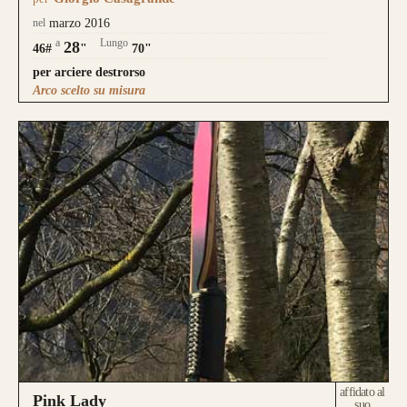
nel
marzo 2016
a
Lungo
28
46#
"
70"
per arciere destrorso
Arco scelto su misura
affidato al
Pink Lady
suo