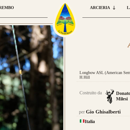
BREMBO
ARCIERIA
L
Car
que
 E ORDINA IL TUO
pre
una
Longbow ASL (American Semi-
H.Hill
leg
Costruito da
Donat
Milesi
Gio Ghisalberti
per
Italia
Nas