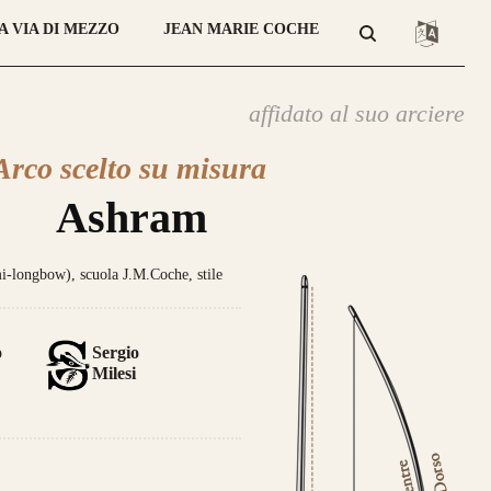
A VIA DI MEZZO
JEAN MARIE COCHE
affidato al suo arciere
Arco scelto su misura
atteristica che contraddistingue
Ashram
sto modello sono le
DUE
lamine di
giato
Tasso, Osage o Bambù
,
con
 struttura composta da
4 lamine di
longbow), scuola J.M.Coche, stile
no
.
da 800€
o
Sergio
Milesi
ce un nuovo modello di punta,