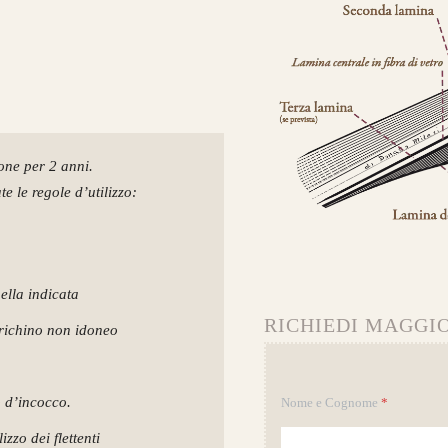
ione per 2 anni.
e le regole d’utilizzo:
uella indicata
RICHIEDI MAGGIO
arichino non idoneo
o d’incocco.
Nome e Cognome
*
zzo dei flettenti