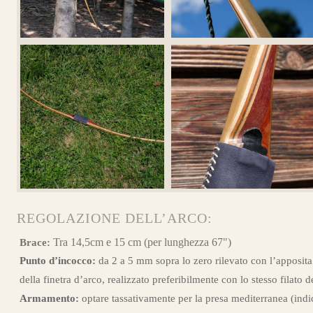
Guarda alcuni degli 
REGOLAZIONE DELL’ARCO:
Tra 14,5cm e 15 cm (per lunghezza 67")
Brace:
Punto d’incocco:
da 2 a 5 mm sopra lo zero rilevato con l’apposita
della finetra d’arco, realizzato preferibilmente con lo stesso filato d
Armamento:
optare tassativamente per la presa mediterranea (indi