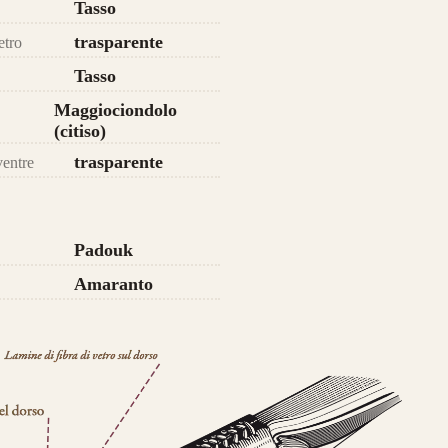
Tasso
da 750€
trasparente
etro
Tasso
Maggiociondolo
(citiso)
trasparente
ventre
Padouk
Amaranto