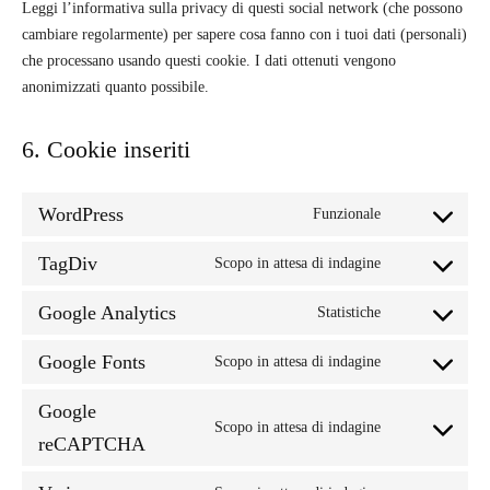
Leggi l’informativa sulla privacy di questi social network (che possono
cambiare regolarmente) per sapere cosa fanno con i tuoi dati (personali)
che processano usando questi cookie. I dati ottenuti vengono
anonimizzati quanto possibile.
6. Cookie inseriti
WordPress
Funzionale
Consent
to
TagDiv
Scopo in attesa di indagine
Consent
service
to
wordpress
Google Analytics
Statistiche
Consent
service
to
tagdiv
Google Fonts
Scopo in attesa di indagine
Consent
service
to
google-
Google
Scopo in attesa di indagine
service
analytics
Consent
reCAPTCHA
google-
to
fonts