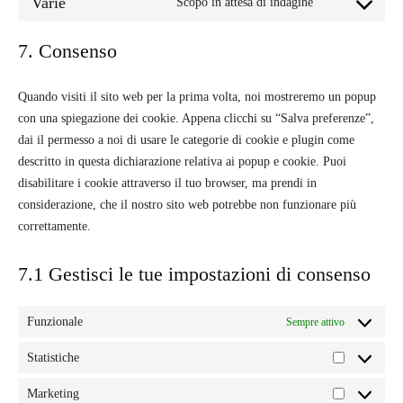
Varie
Scopo in attesa di indagine
service
Consent
google-
to
recaptcha
7. Consenso
service
varie
Quando visiti il sito web per la prima volta, noi mostreremo un popup
con una spiegazione dei cookie. Appena clicchi su “Salva preferenze”,
dai il permesso a noi di usare le categorie di cookie e plugin come
descritto in questa dichiarazione relativa ai popup e cookie. Puoi
disabilitare i cookie attraverso il tuo browser, ma prendi in
considerazione, che il nostro sito web potrebbe non funzionare più
correttamente.
7.1 Gestisci le tue impostazioni di consenso
Funzionale
Sempre attivo
Statistiche
Statistiche
Marketing