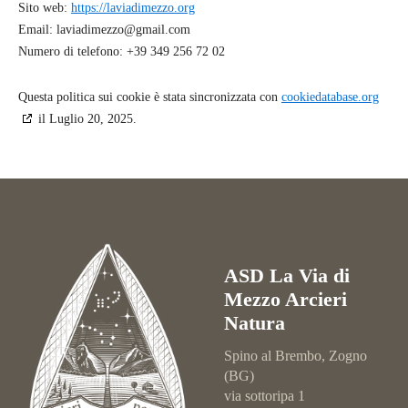
Sito web:
https://laviadimezzo.org
Email:
laviadimezzo@
gmail.com
Numero di telefono: +39 349 256 72 02
Questa politica sui cookie è stata sincronizzata con
cookiedatabase.org
il Luglio 20, 2025.
ASD La Via di
Mezzo Arcieri
Natura
Spino al Brembo, Zogno
(BG)
via sottoripa 1