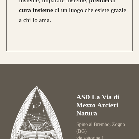
insieme, imparare insieme,
prenderci
cura insieme
di un luogo che esiste grazie
a chi lo ama.
ASD La Via di
Mezzo Arcieri
Natura
Spino al Brembo, Zogno
(BG)
via sottoripa 1