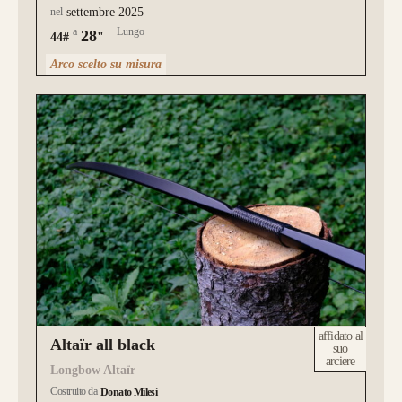
nel
settembre 2025
a
Lungo
28
44#
"
Arco scelto su misura
affidato al
Altaïr all black
suo
arciere
Longbow Altaïr
Costruito da
Donato Milesi