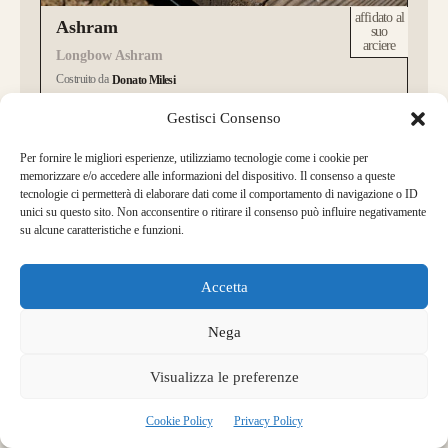
affidato al
Ashram
suo
arciere
Longbow Ashram
Costruito da
Donato Milesi
Oskar Anderl
per
Gestisci Consenso
nel
marzo 2024
a
Lungo
28
Per fornire le migliori esperienze, utilizziamo tecnologie come i cookie per
49#
"
69"
memorizzare e/o accedere alle informazioni del dispositivo. Il consenso a queste
per arciere destrorso
tecnologie ci permetterà di elaborare dati come il comportamento di navigazione o ID
Arco scelto su misura
unici su questo sito. Non acconsentire o ritirare il consenso può influire negativamente
su alcune caratteristiche e funzioni.
Accetta
Nega
Visualizza le preferenze
Cookie Policy
Privacy Policy