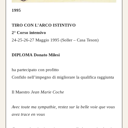
1995
Nasce un nuovo modello di punta, uguale
nei colori e nelle essenza ad HELIOS.
TIRO CON L’ARCO ISTINTIVO
2° Corso intensivo
Rispetto ad Helios, Alben segue le
24-25-26-27 Maggio 1995 (Soller – Casa Teson)
caratteristiche del modello Ashram
con 4
lamine di legno
,
due di tasso e due di
DIPLOMA Donato Milesi
bambù.
Fibre di vetro color Nero
.
ha partecipato con profitto
da 890€
Confido nell’impegno di migliorare la qualifica raggiunta
Il Maestro
Jean Marie Coche
Avec toute ma sympathie, restez sur la belle voie que vous
avez trace en vous
CONFIGURA E ORDINA IL
TUO LONGBOW