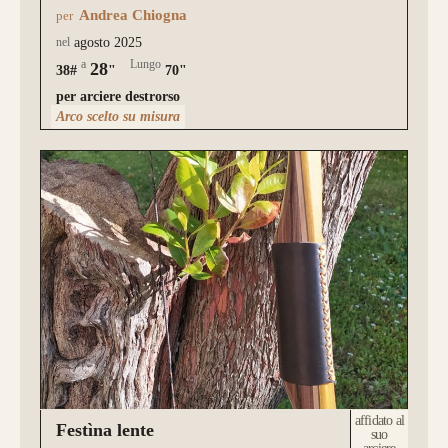
Andrea Chiogna
per
nel
agosto 2025
a
Lungo
28
38#
"
70"
per arciere destrorso
Arco scelto su misura
affidato al
Festìna lente
suo