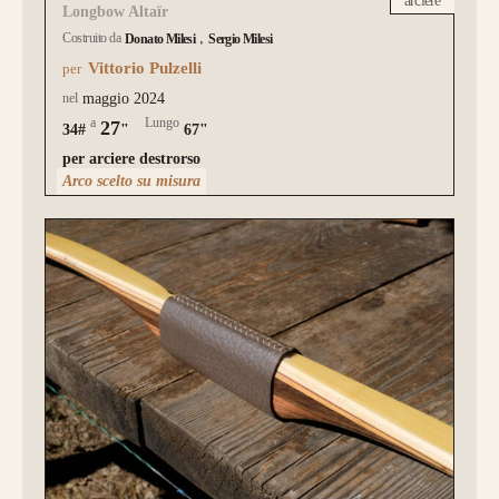
arciere
Longbow Altaïr
Costruito da
Donato Milesi
Sergio Milesi
Vittorio Pulzelli
per
nel
maggio 2024
a
Lungo
27
34#
"
67"
per arciere destrorso
Arco scelto su misura