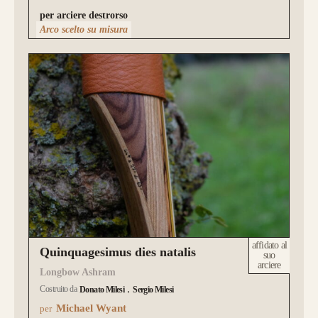
per arciere destrorso
Arco scelto su misura
affidato al
Quinquagesimus dies natalis
suo
arciere
Longbow Ashram
Costruito da
Donato Milesi
Sergio Milesi
Michael Wyant
per