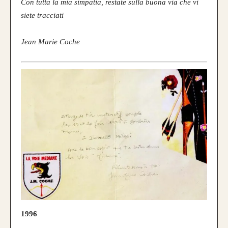
Con tutta la mia simpatia, restate sulla buona via che vi
siete tracciati
Jean Marie Coche
Questo modello si contraddistingue per la
composizione a
Tre Lamine in legno
.
la risposta meccanica è la medesima e
l’estetica risulta più pulita.
da 750€
1996
Guarda alcuni degli archi già