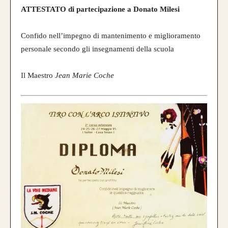
ATTESTATO di partecipazione a Donato Milesi
Caratteristica che contraddistingue questo
Confido nell’impegno di mantenimento e miglioramento
modello sono le
DUE
lamine di pregiato
personale secondo gli insegnamenti della scuola
Tasso, Osage o Bambù
,
con una struttura
composta da
4 lamine di legno
.
Il Maestro
Jean Marie Coche
da 800€
CONFIGURA E ORDINA IL
TUO LONGBOW