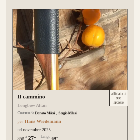
affidato al
Il cammino
suo
arciere
Longbow Altaïr
Costruito da
Donato Milesi
Sergio Milesi
Hans Wiedemann
per
nel
novembre 2025
a
Lungo
27
35#
"
69"