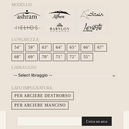
MODELLO:
LUNGHEZZA:
54"
59"
63"
64"
65"
66"
67"
68"
69"
70"
71"
72"
55"
LIBRAGGIO:
LATO IMPUGNATURA:
PER ARCIERE DESTRORSO
PER ARCIERE MANCINO
Cerca un arco