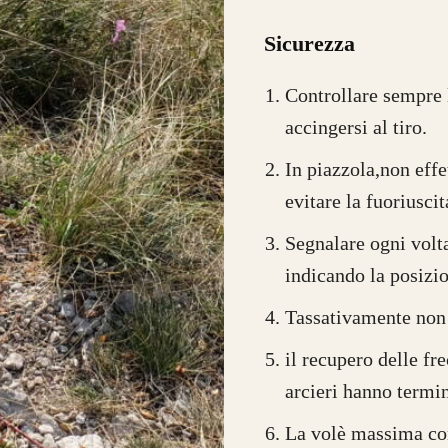
Sicurezza
Controllare sempre l
accingersi al tiro.
In piazzola,non effet
evitare la fuoriuscit
Segnalare ogni volt
indicando la posizion
Tassativamente non 
il recupero delle fr
arcieri hanno termina
La volè massima cons