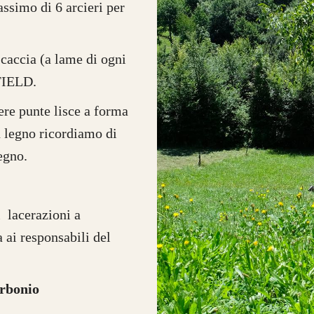
assimo di 6 arcieri per
a caccia (a lame di ogni
 FIELD.
ere punte lisce a forma
n legno ricordiamo di
legno.
 lacerazioni a
 ai responsabili del
arbonio