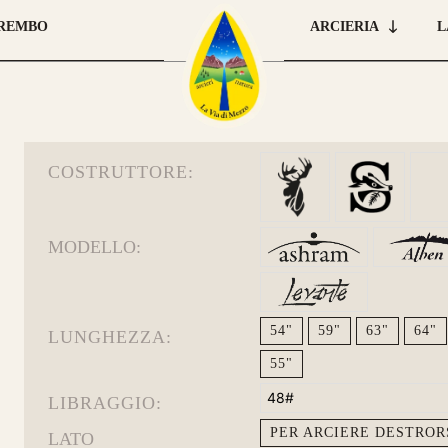
la 
BREMBO
ARCIERIA
L
l’e
COSTRUTTORE:
MODELLO:
archi già realizzati su misura
54"
59"
63"
64"
LUNGHEZZA:
55"
48#
LIBRAGGIO:
PER ARCIERE DESTROR
LATO