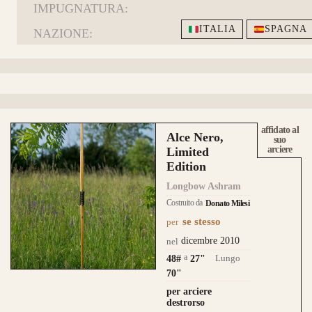
IMPUGNATURA:
ITALIA
SPAGNA
NAZIONE:
affidato al
Alce Nero,
suo
arciere
Limited
Edition
Longbow Ashram
Costruito da
Donato Milesi
se stesso
per
dicembre 2010
nel
a
Lungo
48#
27
"
70"
per arciere
destrorso