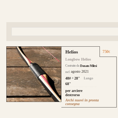
Helios
750
€
Longbow Helios
Costruito da
Donato Milesi
agosto 2021
nel
a
Lungo
48#
28
"
68"
per arciere
destrorso
Archi nuovi in pronta
consegna