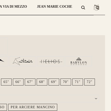
risposta meccanica è la medesima e
A VIA DI MEZZO
JEAN MARIE COCHE
stetica risulta più pulita.
da 750€
65"
66"
67"
68"
69"
70"
71"
72"
SO
PER ARCIERE MANCINO