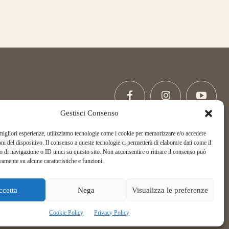
Gestisci Consenso
 migliori esperienze, utilizziamo tecnologie come i cookie per memorizzare e/o accedere
Copyright La Via di Mezzo, All Rights Reserved.
oni del dispositivo. Il consenso a queste tecnologie ci permetterà di elaborare dati come il
di navigazione o ID unici su questo sito. Non acconsentire o ritirare il consenso può
ASD La Via di Mezzo Arcieri Natura
vamente su alcune caratteristiche e funzioni.
C.F. 02395450162
Telefonor:
+39 349 256 72 02
ccetta
Nega
Visualizza le preferenze
Cookie Policy
Privacy Policy