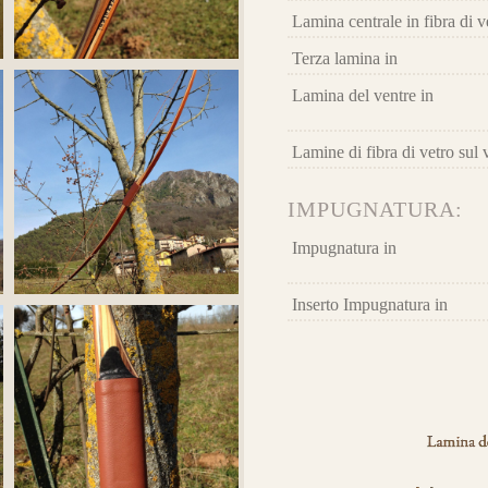
 E ORDINA IL TUO
Lamina centrale in fibra di v
la 
Terza lamina in
l’e
Lamina del ventre in
Lamine di fibra di vetro sul 
IMPUGNATURA:
Impugnatura in
Inserto Impugnatura in
archi già realizzati su misura