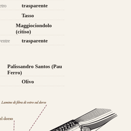
trasparente
etro
risposta meccanica è la medesima e
Tasso
stetica risulta più pulita.
Maggiociondolo
(citiso)
da 750€
trasparente
ventre
Palissandro Santos (Pau
Ferro)
Olivo