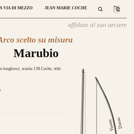
A VIA DI MEZZO
JEAN MARIE COCHE
affidato al suo arciere
Arco scelto su misura
Marubio
longbow), scuola J.M.Coche, stile
atteristica che contraddistingue
sto modello sono le
DUE
lamine di
giato
Tasso, Osage o Bambù
,
con
o
 struttura composta da
4 lamine di
no
.
da 800€