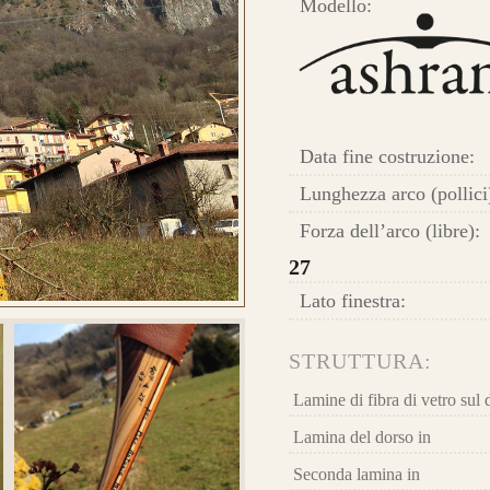
Modello:
Nas
ugu
HE
Longbow Ashram
 E ORDINA IL TUO
Data fine costruzione:
Ris
Lunghezza arco (pollici
car
Forza dell’arco (libre):
lam
ba
27
Fib
Lato finestra:
STRUTTURA:
Lamine di fibra di vetro sul 
Lamina del dorso in
Que
Seconda lamina in
la 