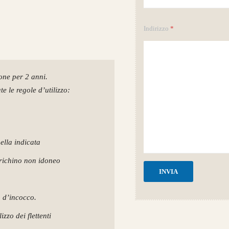
Indirizzo
*
ione per 2 anni.
e le regole d’utilizzo:
uella indicata
arichino non idoneo
INVIA
o d’incocco.
zzo dei flettenti