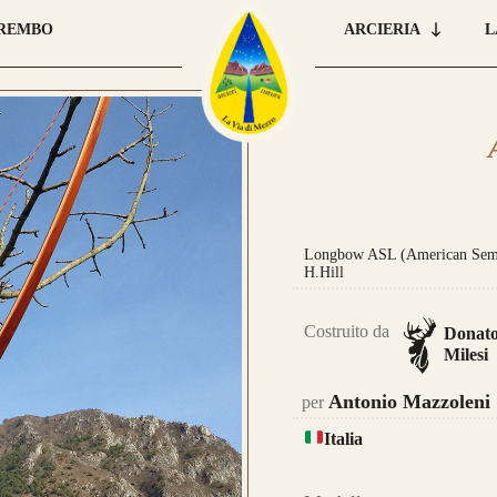
BREMBO
ARCIERIA
L
Longbow ASL (American Semi-
Car
H.Hill
que
 E ORDINA IL TUO
pre
Costruito da
Donat
Milesi
una
leg
Antonio Mazzoleni
per
Italia