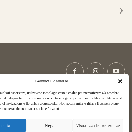
Gestisci Consenso
 migliori esperienze, utilizziamo tecnologie come i cookie per memorizzare e/o accedere
Copyright La Via di Mezzo, All Rights Reserved.
oni del dispositivo. Il consenso a queste tecnologie ci permetterà di elaborare dati come il
di navigazione o ID unici su questo sito. Non acconsentire o ritirare il consenso può
ASD La Via di Mezzo Arcieri Natura
vamente su alcune caratteristiche e funzioni.
C.F. 02395450162
Telefonor:
+39 349 256 72 02
ccetta
Nega
Visualizza le preferenze