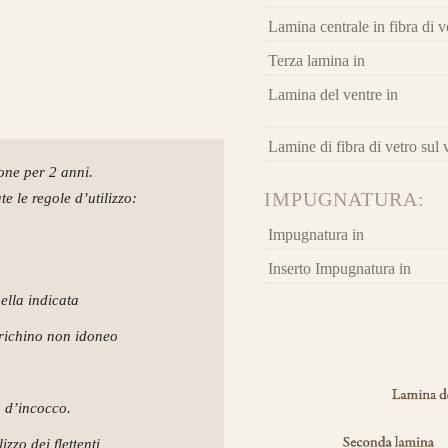
Lamina centrale in fibra di v
Terza lamina in
Lamina del ventre in
Lamine di fibra di vetro sul 
ione per 2 anni.
IMPUGNATURA:
e le regole d’utilizzo:
archi già realizzati su misura
Impugnatura in
Inserto Impugnatura in
uella indicata
arichino non idoneo
o d’incocco.
zzo dei flettenti