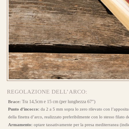
CONFIGURA
LONGBOW
REGOLAZIONE DELL’ARCO:
Tra 14,5cm e 15 cm (per lunghezza 67")
Brace:
CONFIGURA
Punto d’incocco:
da 2 a 5 mm sopra lo zero rilevato con l’apposita
della finetra d’arco, realizzato preferibilmente con lo stesso filato d
LONGBOW
Armamento:
optare tassativamente per la presa mediterranea (indi