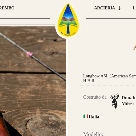
BREMBO
ARCIERIA
L
Car
que
 E ORDINA IL TUO
pre
una
Longbow ASL (American Semi-
leg
H.Hill
Costruito da
Donat
Milesi
Italia
Nas
Modello:
ugu