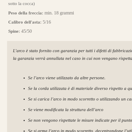
sotto la cocca)
min. 18 grammi
Peso della freccia:
5/16
Calibro dell'asta:
45/50
Spine:
L’arco è stato fornito con garanzia per tutti i difetti di fabbricaz
la garanzia verrà annullata nel caso in cui non vengano rispettat
Guarda alcuni degli 
Se l’arco viene utilizzato da altre persone.
Se la corda utilizzata è di materiale diverso rispetto a q
Se si carica l’arco in modo scorretto o utilizzando un c
Se viene modificata la struttura dell’arco
Se non vengono rispettate le misure indicate per il punt
Se si arma l’arco in modo scorretto, decentrandone l’utili