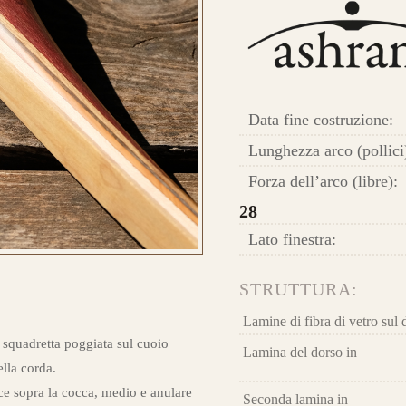
HE
 E ORDINA IL TUO
Ris
Longbow Ashram
car
lam
Data fine costruzione:
ba
Lunghezza arco (pollici
Fib
Forza dell’arco (libre):
28
Lato finestra:
STRUTTURA:
Que
Lamine di fibra di vetro sul 
la 
 E ORDINA IL TUO
 squadretta poggiata sul cuoio
Lamina del dorso in
ella corda.
la 
ce sopra la cocca, medio e anulare
l’e
Seconda lamina in