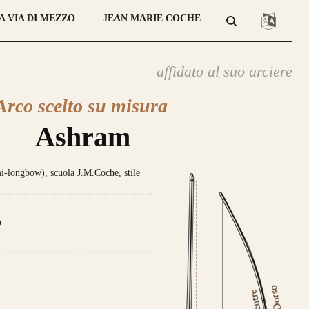
A VIA DI MEZZO
JEAN MARIE COCHE
affidato al suo arciere
Arco scelto su misura
atteristica che contraddistingue
sto modello sono le
DUE
lamine di
Ashram
giato
Tasso, Osage o Bambù
,
con
 struttura composta da
4 lamine di
longbow), scuola J.M.Coche, stile
no
.
da 800€
o
ce un nuovo modello di punta,
ale nei colori e nelle essenza ad