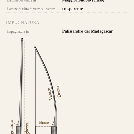
Maggiociondolo (citiso)
Lamina del ventre in
trasparente
Lamine di fibra di vetro sul ventre
IMPUGNATURA:
Caratteristica che contraddistingue questo
Palissandro del Madagascar
Impugnatura in
modello sono le
DUE
lamine di pregiato
Tasso, Osage o Bambù
,
con una struttura
composta da
4 lamine di legno
.
da 800€
CONFIGURA E ORDINA IL
TUO LONGBOW