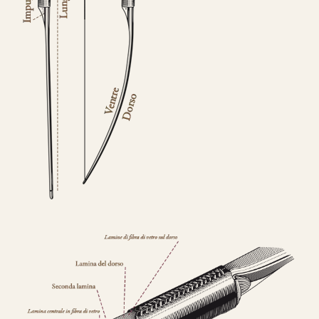
Nasce un nuovo modello di punta, uguale
nei colori e nelle essenza ad HELIOS.
Rispetto ad Helios, Alben segue le
caratteristiche del modello Ashram
con 4
lamine di legno
,
due di tasso e due di
bambù.
Fibre di vetro color Nero
.
da 890€