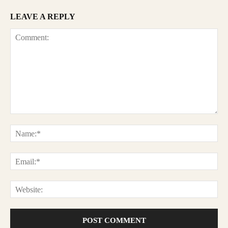
LEAVE A REPLY
Comment:
Na
Ema
Web