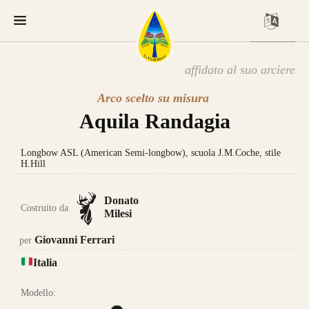
affidato al suo arciere
Arco scelto su misura
Aquila Randagia
Longbow ASL (American Semi-longbow), scuola J.M.Coche, stile
H.Hill
Donato
Costruito da
Milesi
Giovanni Ferrari
per
Italia
Modello: