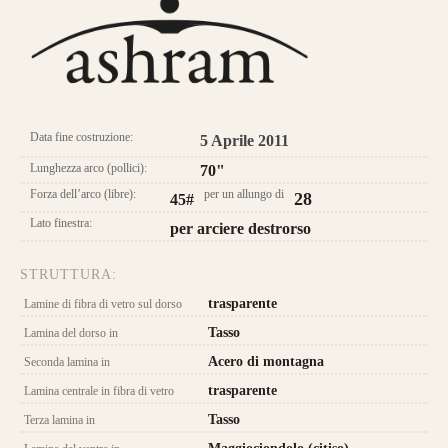
Longbow Ashram
Data fine costruzione:
5 Aprile 2011
Lunghezza arco (pollici):
70"
Forza dell’arco (libre):
per un allungo di
28
45#
Lato finestra:
per arciere destrorso
STRUTTURA:
trasparente
Lamine di fibra di vetro sul dorso
Tasso
Lamina del dorso in
Acero di montagna
Seconda lamina in
CONFIGURA E ORDINA IL
trasparente
Lamina centrale in fibra di vetro
TUO LONGBOW
Tasso
Terza lamina in