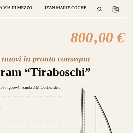
A VIA DI MEZZO
JEAN MARIE COCHE
800
,00 €
atteristica che contraddistingue
 nuovi in pronta consegna
sto modello sono le
DUE
lamine di
giato
Tasso, Osage o Bambù
,
con
ram “Tiraboschi”
 struttura composta da
4 lamine di
no
.
longbow), scuola J.M.Coche, stile
da 800€
o
ce un nuovo modello di punta,