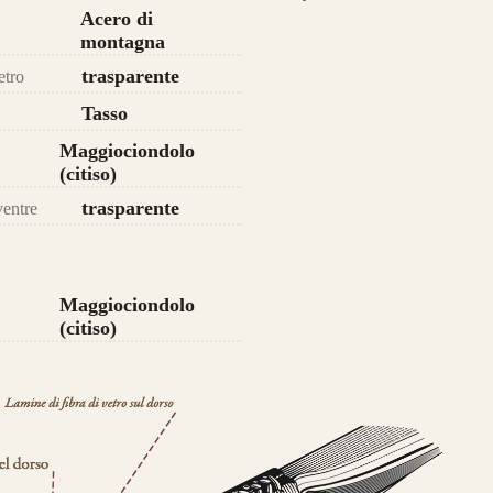
Acero di
montagna
da 750€
trasparente
etro
Tasso
Maggiociondolo
(citiso)
trasparente
ventre
Maggiociondolo
(citiso)