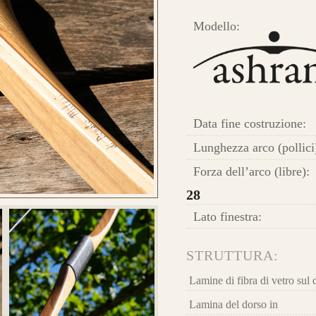
ugu
HE
Modello:
 E ORDINA IL TUO
Ris
car
lam
Longbow Ashram
ba
Data fine costruzione:
Fib
Lunghezza arco (pollici
Forza dell’arco (libre):
28
Lato finestra:
Que
STRUTTURA:
la 
 E ORDINA IL TUO
Lamine di fibra di vetro sul 
la 
Lamina del dorso in
l’e