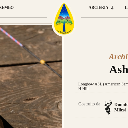
BREMBO
ARCIERIA
L
Car
Archi
que
 E ORDINA IL TUO
pre
Ash
una
leg
Longbow ASL (American Semi-
H.Hill
Costruito da
Donat
Milesi
Nas