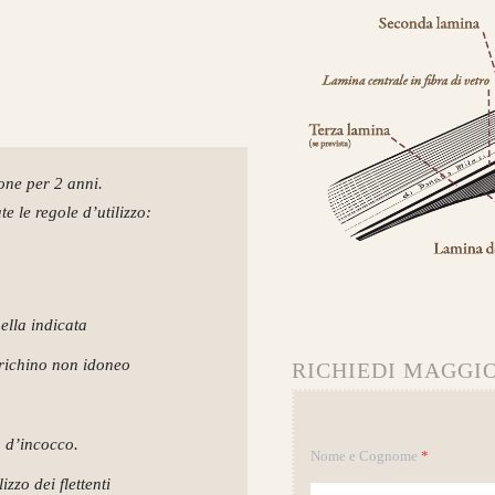
ione per 2 anni.
e le regole d’utilizzo:
uella indicata
arichino non idoneo
RICHIEDI MAGGIO
o d’incocco.
Nome e Cognome
*
zzo dei flettenti