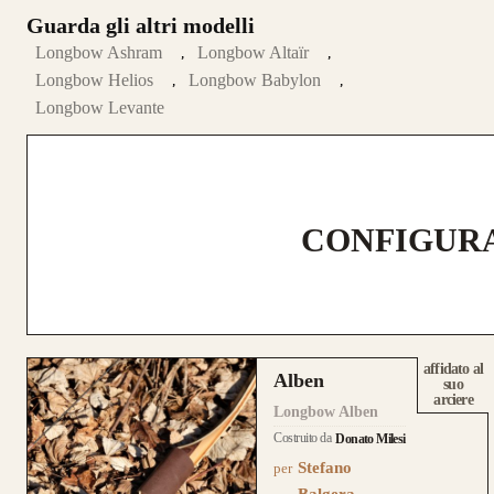
Guarda gli altri modelli
Longbow Ashram
Longbow Altaïr
Longbow Helios
Longbow Babylon
Longbow Levante
CONFIGURA
affidato al
Alben
suo
arciere
Longbow Alben
Costruito da
Donato Milesi
Stefano
per