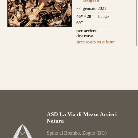
Balgera
gennaio 2021
nel
a
Lungo
46#
28
"
69"
per arciere
destrorso
Arco scelto su misura
ASD La Via di Mezzo Arcieri
Natura
Spino al Brembo, Zogno (BG)