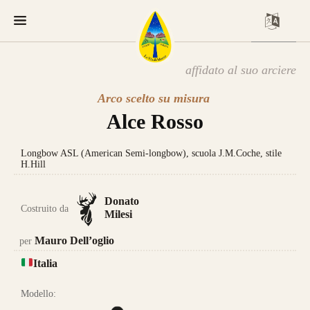
affidato al suo arciere
Arco scelto su misura
Alce Rosso
Longbow ASL (American Semi-longbow), scuola J.M.Coche, stile
H.Hill
Donato
Costruito da
Milesi
Mauro Dell’oglio
per
Italia
Modello: