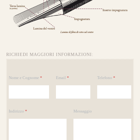
Questo modello si contraddistingue per la
composizione a
Tre Lamine in legno
.
la risposta meccanica è la medesima e
l’estetica risulta più pulita.
RICHIEDI MAGGIORI INFORMAZIONI:
da 750€
M
Nome e Cognome
*
Email
*
Telefono
*
e
s
s
a
g
Guarda alcuni degli archi già
g
Indirizzo
*
Messaggio
realizzati su misura
i
o
M
e
s