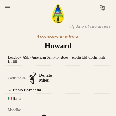
affidato al suo arciere
Arco scelto su misura
Howard
Longbow ASL (American Semi-longbow), scuola J.M.Coche, stile
H.Hill
Donato
Costruito da
Milesi
Paolo Borchetta
per
Italia
Modello: