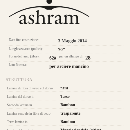
Longbow Ashram
Data fine costruzione:
3 Maggio 2014
Lunghezza arco (pollici):
70"
Forza dell’arco (libre):
per un allungo di
28
62#
Lato finestra:
per arciere mancino
STRUTTURA:
nera
Lamine di fibra di vetro sul dorso
Tasso
Lamina del dorso in
Bambou
Seconda lamina in
trasparente
Lamina centrale in fibra di vetro
Bambou
Terza lamina in