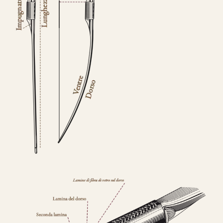
CONFIGURA E ORDINA IL
TUO LONGBOW
Nasce un nuovo modello di punta, uguale
nei colori e nelle essenza ad HELIOS.
Rispetto ad Helios, Alben segue le
caratteristiche del modello Ashram
con 4
lamine di legno
,
due di tasso e due di
bambù.
Fibre di vetro color Nero
.