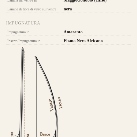
Maggiociondolo (citiso)
Lamina del ventre in
nera
Lamine di fibra di vetro sul ventre
IMPUGNATURA:
Amaranto
Impugnatura in
Caratteristica che contraddistingue questo
Ebano Nero Africano
Inserto Impugnatura in
modello sono le
DUE
lamine di pregiato
Tasso, Osage o Bambù
,
con una struttura
composta da
4 lamine di legno
.
da 800€
CONFIGURA E ORDINA IL
TUO LONGBOW