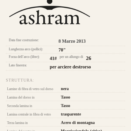
Longbow Ashram
Data fine costruzione:
8 Marzo 2013
Lunghezza arco (pollici):
70"
Forza dell’arco (libre):
per un allungo di
26
41#
Lato finestra:
per arciere destrorso
STRUTTURA:
nera
Lamine di fibra di vetro sul dorso
Tasso
Lamina del dorso in
Tasso
Seconda lamina in
CONFIGURA E ORDINA IL
trasparente
Lamina centrale in fibra di vetro
TUO LONGBOW
Acero di montagna
Terza lamina in