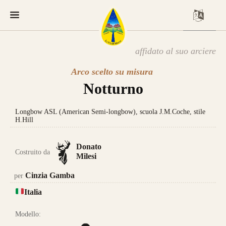
affidato al suo arciere
Arco scelto su misura
Notturno
Longbow ASL (American Semi-longbow), scuola J.M.Coche, stile
H.Hill
Donato
Costruito da
Milesi
Cinzia Gamba
per
Italia
Modello: