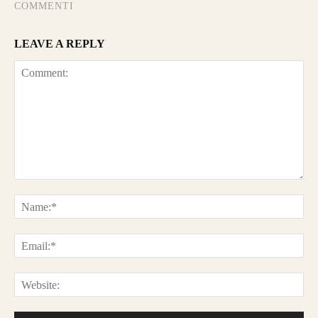
COMMENTI
LEAVE A REPLY
Comment:
Na
Ema
Web