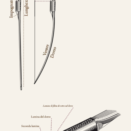
Nasce un nuovo modello di punta, uguale
nei colori e nelle essenza ad HELIOS.
Rispetto ad Helios, Alben segue le
caratteristiche del modello Ashram
con 4
lamine di legno
,
due di tasso e due di
bambù.
Fibre di vetro color Nero
.
da 890€