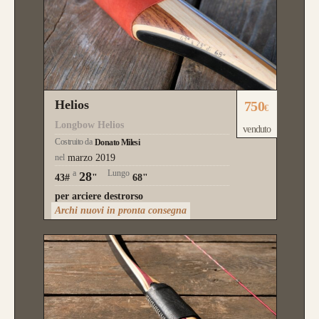
Helios
750
€
Longbow Helios
venduto
Costruito da
Donato Milesi
nel
marzo 2019
a
Lungo
28
43#
"
68"
per arciere destrorso
Archi nuovi in pronta consegna