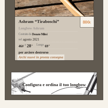
Ashram “Tiraboschi”
800
€
Longbow Ashram
Costruito da
Donato Milesi
nel
agosto 2021
a
Lungo
28
46#
"
69"
per arciere destrorso
Archi nuovi in pronta consegna
Configura e ordina il tuo longbow