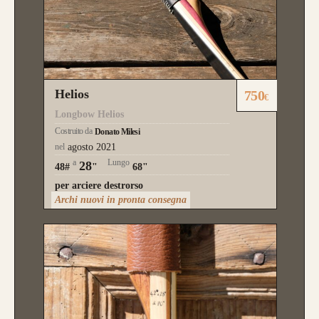
Helios
750
€
Longbow Helios
Costruito da
Donato Milesi
nel
agosto 2021
a
Lungo
28
48#
"
68"
per arciere destrorso
Archi nuovi in pronta consegna