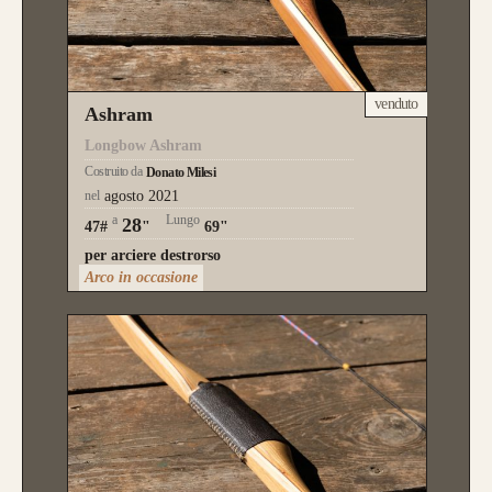
venduto
Ashram
Longbow Ashram
Costruito da
Donato Milesi
nel
agosto 2021
a
Lungo
28
47#
"
69"
per arciere destrorso
Arco in occasione