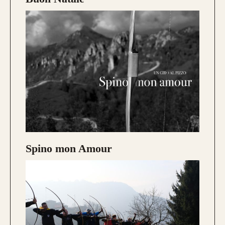
Caratteristica che contraddistingue questo
modello sono le
DUE
lamine di pregiato
Tasso, Osage o Bambù
,
con una struttura
composta da
4 lamine di legno
.
da 800€
Spino mon Amour
CONFIGURA E ORDINA IL
TUO LONGBOW