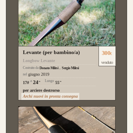
Levante (per bambino/a)
300
€
Longbow Levante
venduto
Costruito da
Donato Milesi
Sergio Milesi
nel
giugno 2019
a
Lungo
24
17#
"
55"
per arciere destrorso
Archi nuovi in pronta consegna