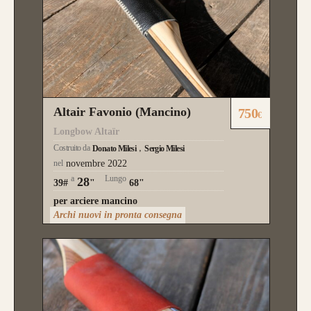
Altair Favonio (Mancino)
750
€
Longbow Altaïr
Costruito da
Donato Milesi
Sergio Milesi
nel
novembre 2022
a
Lungo
28
39#
"
68"
per arciere mancino
Archi nuovi in pronta consegna