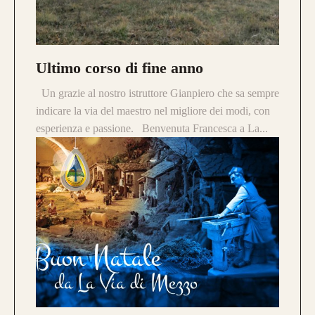
Ultimo corso di fine anno
Un grazie al nostro istruttore Gianpiero che sa sempre
Questo modello si contraddistingue per la
indicare la via del maestro nel migliore dei modi, con
composizione a
Tre Lamine in legno
.
esperienza e passione. Benvenuta Francesca a La...
la risposta meccanica è la medesima e
l’estetica risulta più pulita.
da 750€
Guarda alcuni degli archi già