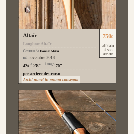
Altaïr
750
€
Longbow Altaïr
affidato
al suo
Costruito da
Donato Milesi
arciere
nel
novembre 2018
a
Lungo
28
42#
"
70"
per arciere destrorso
Archi nuovi in pronta consegna