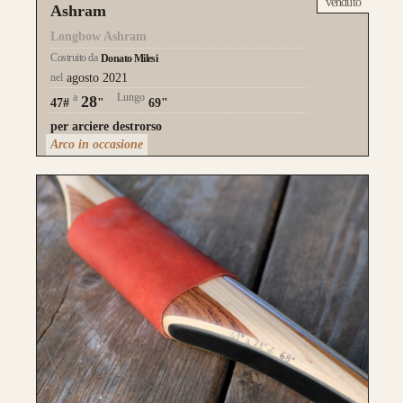
venduto
Ashram
Longbow Ashram
Costruito da
Donato Milesi
nel
agosto 2021
a
Lungo
28
47#
"
69"
per arciere destrorso
Arco in occasione