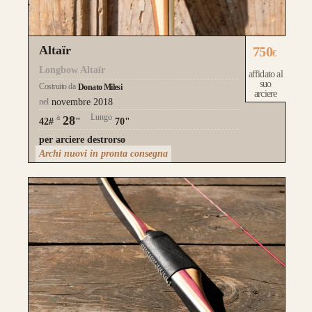
Altaïr
750
€
Longbow Altaïr
affidato al
suo
Costruito da
Donato Milesi
arciere
nel
novembre 2018
a
Lungo
28
42#
"
70"
per arciere destrorso
Archi nuovi in pronta consegna