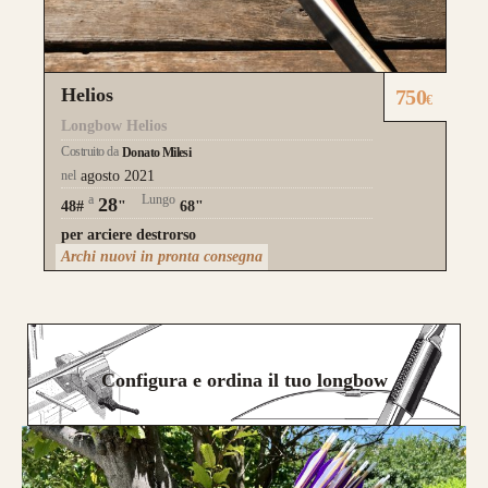
Helios
750
€
Longbow Helios
Costruito da
Donato Milesi
nel
agosto 2021
a
Lungo
28
48#
"
68"
per arciere destrorso
Archi nuovi in pronta consegna
Configura e ordina il tuo longbow