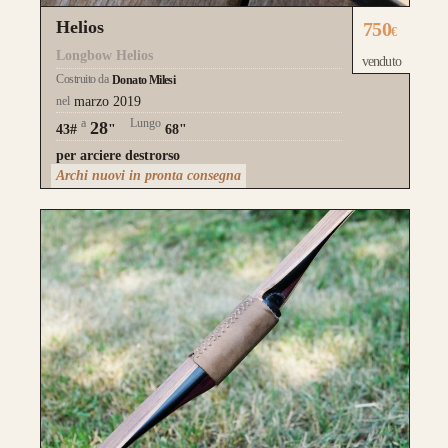
Helios
750
€
Longbow Helios
venduto
Costruito da
Donato Milesi
nel
marzo 2019
a
Lungo
28
43#
"
68"
per arciere destrorso
Archi nuovi in pronta consegna