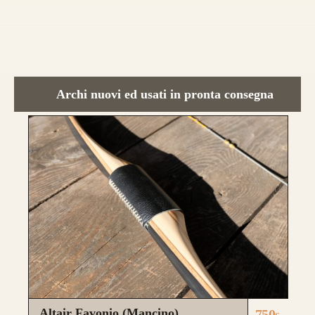
da 890€
Archi nuovi ed usati in pronta consegna
CONFIGURA E ORDINA IL
TUO LONGBOW
Questo modello si contraddistingue per la
composizione a
Tre Lamine in legno
.
la risposta meccanica è la medesima e
Altair Favonio (Mancino)
750
l’estetica risulta più pulita.