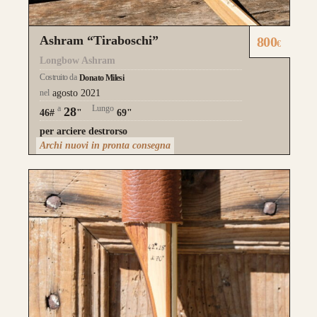
Ashram “Tiraboschi”
800
€
Longbow Ashram
Costruito da
Donato Milesi
nel
agosto 2021
a
Lungo
28
46#
"
69"
per arciere destrorso
Archi nuovi in pronta consegna