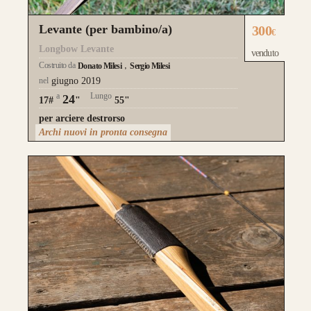
Levante (per bambino/a)
300
€
Longbow Levante
venduto
Costruito da
Donato Milesi
Sergio Milesi
nel
giugno 2019
a
Lungo
24
17#
"
55"
per arciere destrorso
Archi nuovi in pronta consegna