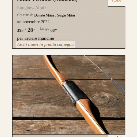
€
Longbow Altaïr
da 750€
Costruito da
Donato Milesi
Sergio Milesi
nel
novembre 2022
a
Lungo
28
39#
"
68"
per arciere mancino
Archi nuovi in pronta consegna
Guarda alcuni degli archi già
realizzati su misura