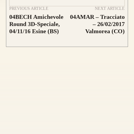
PREVIOUS ARTICLE
NEXT ARTICLE
04BECH Amichevole
04AMAR – Tracciato
CONFIGURA E ORDINA IL
Round 3D-Speciale,
– 26/02/2017
TUO LONGBOW
04/11/16 Esine (BS)
Valmorea (CO)
Nasce un nuovo modello di punta, uguale
nei colori e nelle essenza ad HELIOS.
Rispetto ad Helios, Alben segue le
caratteristiche del modello Ashram
con 4
lamine di legno
,
due di tasso e due di
bambù.
Fibre di vetro color Nero
.