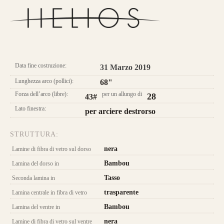
CONFIGURA E ORDINA IL
TUO LONGBOW
Longbow Helios
Data fine costruzione:
31 Marzo 2019
Lunghezza arco (pollici):
68"
Caratteristica che contraddistingue questo
Forza dell’arco (libre):
per un allungo di
28
43#
modello sono le
DUE
lamine di pregiato
Lato finestra:
per arciere destrorso
Tasso, Osage o Bambù
,
con una struttura
composta da
4 lamine di legno
.
STRUTTURA:
nera
Lamine di fibra di vetro sul dorso
da 800€
Bambou
Lamina del dorso in
Tasso
Seconda lamina in
trasparente
Lamina centrale in fibra di vetro
Bambou
Lamina del ventre in
nera
Lamine di fibra di vetro sul ventre