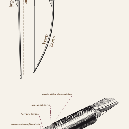
CONFIGURA E ORDINA IL
TUO LONGBOW
Questo modello si contraddistingue per la
composizione a
Tre Lamine in legno
.
la risposta meccanica è la medesima e
l’estetica risulta più pulita.
da 750€