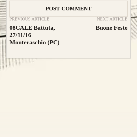
PREVIOUS ARTICLE
NEXT ARTICLE
CONFIGURA E ORDINA IL
08CALE Battuta,
Buone Feste
27/11/16
TUO LONGBOW
Monteraschio (PC)
Caratteristica che contraddistingue questo
modello sono le
DUE
lamine di pregiato
Tasso, Osage o Bambù
,
con una struttura
composta da
4 lamine di legno
.
da 800€