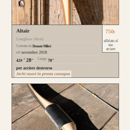
Altaïr
750
€
Longbow Altaïr
affidato al
suo
Costruito da
Donato Milesi
arciere
nel
novembre 2018
a
Lungo
28
42#
"
70"
per arciere destrorso
Archi nuovi in pronta consegna