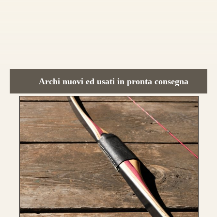
CONFIGURA E ORDINA IL
TUO LONGBOW
Archi nuovi ed usati in pronta consegna
Nasce un nuovo modello di punta, uguale
nei colori e nelle essenza ad HELIOS.
Rispetto ad Helios, Alben segue le
caratteristiche del modello Ashram
con 4
lamine di legno
,
due di tasso e due di
bambù.
Fibre di vetro color Nero
.