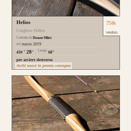
Helios
750
€
Longbow Helios
venduto
Costruito da
Donato Milesi
nel
marzo 2019
a
Lungo
28
43#
"
68"
per arciere destrorso
Archi nuovi in pronta consegna