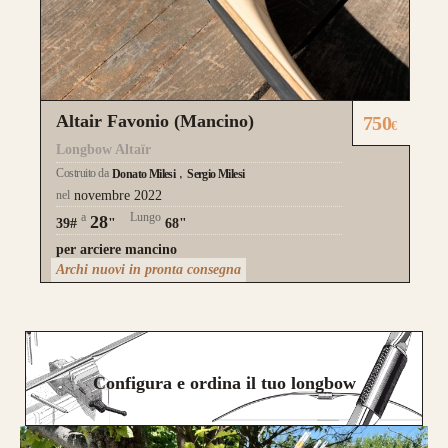
Altair Favonio (Mancino)
750
€
Longbow Altaïr
Costruito da
Donato Milesi
Sergio Milesi
nel
novembre 2022
a
Lungo
28
39#
"
68"
per arciere mancino
Archi nuovi in pronta consegna
Configura e ordina il tuo longbow