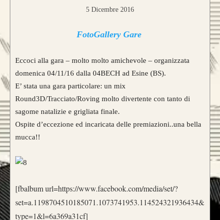
5 Dicembre 2016
FotoGallery Gare
Eccoci alla gara – molto molto amichevole – organizzata
domenica 04/11/16 dalla 04BECH ad Esine (BS).
E’ stata una gara particolare: un mix
Round3D/Tracciato/Roving molto divertente con tanto di
sagome natalizie e grigliata finale.
Ospite d’eccezione ed incaricata delle premiazioni..una bella
mucca!!
[fbalbum url=https://www.facebook.com/media/set/?
set=a.1198704510185071.1073741953.114524321936434&
type=1&l=6a369a31cf]