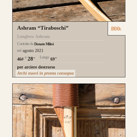
Ashram “Tiraboschi”
800
€
Longbow Ashram
Costruito da
Donato Milesi
nel
agosto 2021
a
Lungo
28
46#
"
69"
per arciere destrorso
Archi nuovi in pronta consegna