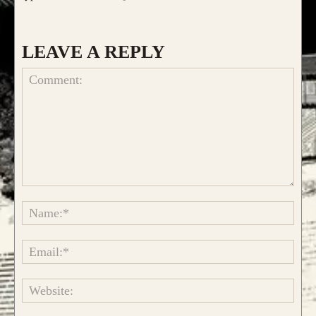
LEAVE A REPLY
Comment:
Name
Emai
Websi