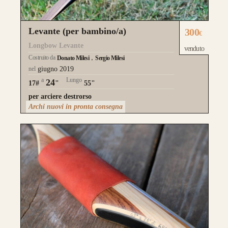
Levante (per bambino/a)
300
€
Longbow Levante
venduto
Costruito da
Donato Milesi
Sergio Milesi
nel
giugno 2019
a
Lungo
24
17#
"
55"
per arciere destrorso
Archi nuovi in pronta consegna