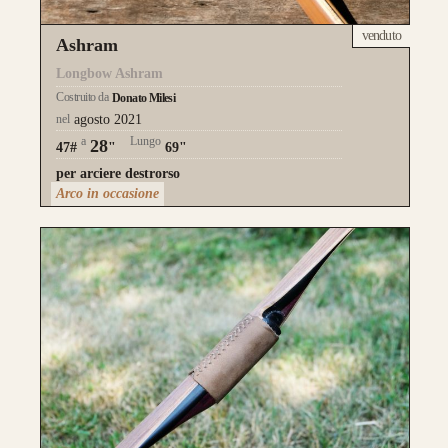
venduto
Ashram
Longbow Ashram
Costruito da
Donato Milesi
nel
agosto 2021
a
Lungo
28
47#
"
69"
per arciere destrorso
Arco in occasione