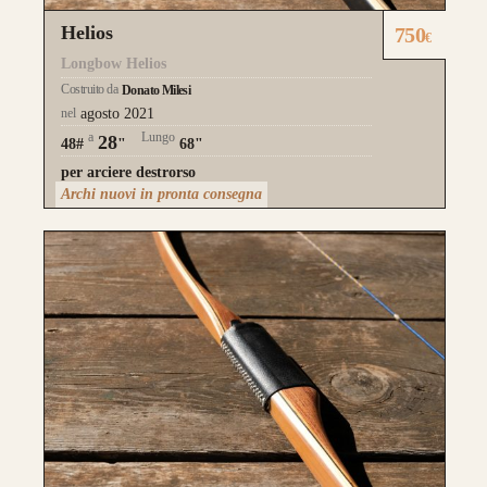
Helios
750
€
Longbow Helios
Costruito da
Donato Milesi
nel
agosto 2021
a
Lungo
28
48#
"
68"
per arciere destrorso
Archi nuovi in pronta consegna