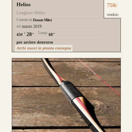
Helios
750
€
Longbow Helios
venduto
Costruito da
Donato Milesi
nel
marzo 2019
a
Lungo
28
43#
"
68"
per arciere destrorso
Archi nuovi in pronta consegna