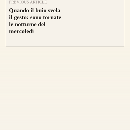
PREVIOUS ARTICLE
Quando il buio svela
Nasce un nuovo modello di punta, uguale
il gesto: sono tornate
nei colori e nelle essenza ad HELIOS.
le notturne del
mercoledì
Rispetto ad Helios, Alben segue le
caratteristiche del modello Ashram
con 4
lamine di legno
,
due di tasso e due di
bambù.
Fibre di vetro color Nero
.
da 890€
CONFIGURA E ORDINA IL
TUO LONGBOW