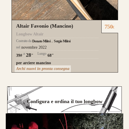
Altair Favonio (Mancino)
750
€
Longbow Altaïr
Costruito da
Donato Milesi
Sergio Milesi
nel
novembre 2022
a
Lungo
28
39#
"
68"
per arciere mancino
Archi nuovi in pronta consegna
Configura e ordina il tuo longbow