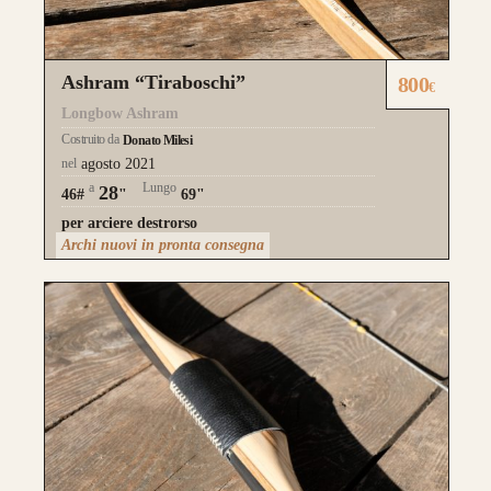
Ashram “Tiraboschi”
800
€
Longbow Ashram
Costruito da
Donato Milesi
nel
agosto 2021
a
Lungo
28
46#
"
69"
per arciere destrorso
Archi nuovi in pronta consegna