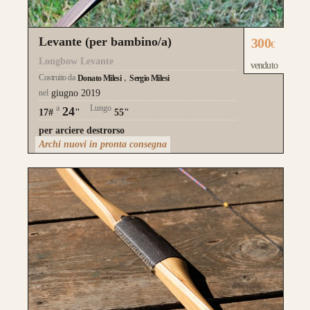
Levante (per bambino/a)
300
€
Longbow Levante
venduto
Costruito da
Donato Milesi
Sergio Milesi
nel
giugno 2019
a
Lungo
24
17#
"
55"
per arciere destrorso
Archi nuovi in pronta consegna