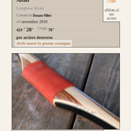
750
realizzati su misura
€
Longbow Altaïr
affidato al
suo
Costruito da
Donato Milesi
arciere
nel
novembre 2018
a
Lungo
28
42#
"
70"
per arciere destrorso
Archi nuovi in pronta consegna