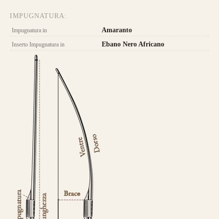
da 800€
IMPUGNATURA:
Amaranto
Impugnatura in
Ebano Nero Africano
Inserto Impugnatura in
CONFIGURA E ORDINA IL
TUO LONGBOW
Nasce un nuovo modello di punta, uguale
nei colori e nelle essenza ad HELIOS.
Rispetto ad Helios, Alben segue le
caratteristiche del modello Ashram
con 4