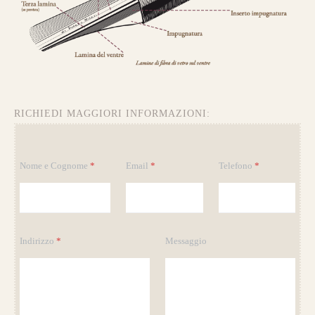
composizione a
Tre Lamine in legno
.
la risposta meccanica è la medesima e
l’estetica risulta più pulita.
da 750€
RICHIEDI MAGGIORI INFORMAZIONI:
*
Nome e Cognome
*
Email
*
Telefono
*
*
*
Guarda alcuni degli archi già
realizzati su misura
Indirizzo
*
Messaggio