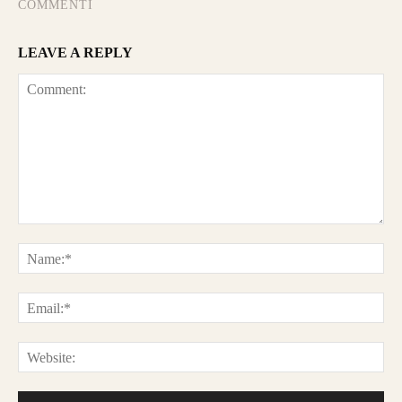
COMMENTI
LEAVE A REPLY
Comment:
Na
Ema
Web