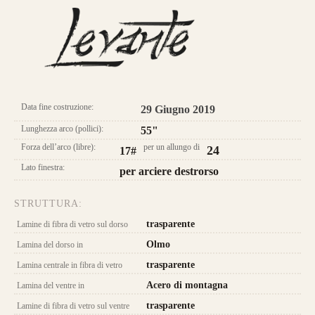
Longbow Levante
Data fine costruzione:
29 Giugno 2019
CONFIGURA E ORDINA IL
TUO LONGBOW
Lunghezza arco (pollici):
55"
Forza dell’arco (libre):
per un allungo di
24
17#
Lato finestra:
per arciere destrorso
STRUTTURA:
trasparente
Lamine di fibra di vetro sul dorso
Caratteristica che contraddistingue questo
Olmo
Lamina del dorso in
modello sono le
DUE
lamine di pregiato
trasparente
Lamina centrale in fibra di vetro
Tasso, Osage o Bambù
,
con una struttura
Acero di montagna
Lamina del ventre in
composta da
4 lamine di legno
.
trasparente
Lamine di fibra di vetro sul ventre