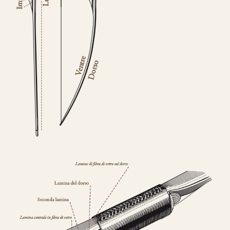
lamine di legno
,
due di tasso e due di
bambù.
Fibre di vetro color Nero
.
da 890€
CONFIGURA E ORDINA IL
TUO LONGBOW
Questo modello si contraddistingue per la