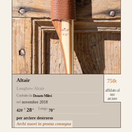
Altaïr
750
€
Longbow Altaïr
affidato al
suo
Costruito da
Donato Milesi
arciere
nel
novembre 2018
a
Lungo
28
42#
"
70"
per arciere destrorso
Archi nuovi in pronta consegna