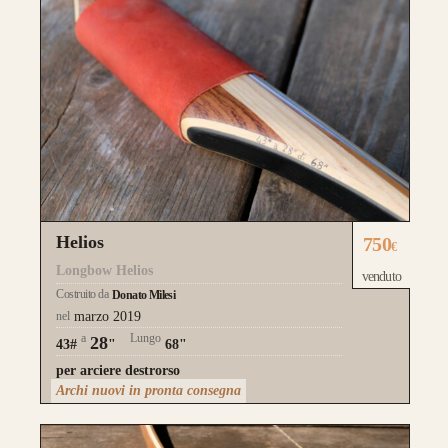
Guarda alcuni degli archi già
realizzati su misura
Helios
750
€
Longbow Helios
venduto
Costruito da
Donato Milesi
nel
marzo 2019
a
Lungo
28
43#
"
68"
per arciere destrorso
Archi nuovi in pronta consegna