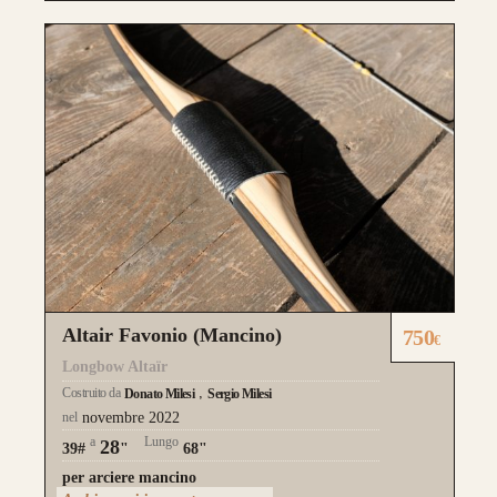
Altair Favonio (Mancino)
750
€
Longbow Altaïr
Costruito da
Donato Milesi
Sergio Milesi
nel
novembre 2022
a
Lungo
28
39#
"
68"
per arciere mancino