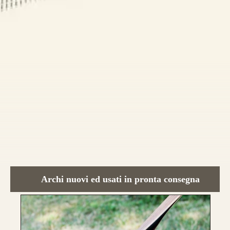
Caratteristica che contraddistingue questo
modello sono le
DUE
lamine di pregiato
Tasso, Osage o Bambù
,
con una struttura
composta da
4 lamine di legno
.
da 800€
Archi nuovi ed usati in pronta consegna
CONFIGURA E ORDINA IL
TUO LONGBOW