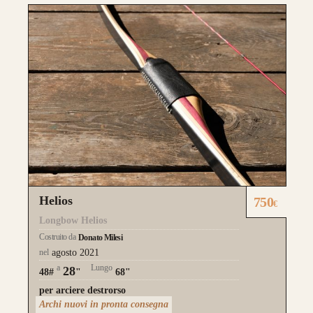
Helios
750
€
Longbow Helios
Costruito da
Donato Milesi
nel
agosto 2021
a
Lungo
28
48#
"
68"
per arciere destrorso
Archi nuovi in pronta consegna