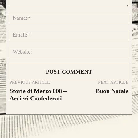
Comment:
Name
Emai
Websi
PREVIOUS ARTICLE
NEXT ARTICLE
Storie di Mezzo 008 –
Buon Natale
Arcieri Confederati
CONFIGURA E ORDINA IL
TUO LONGBOW