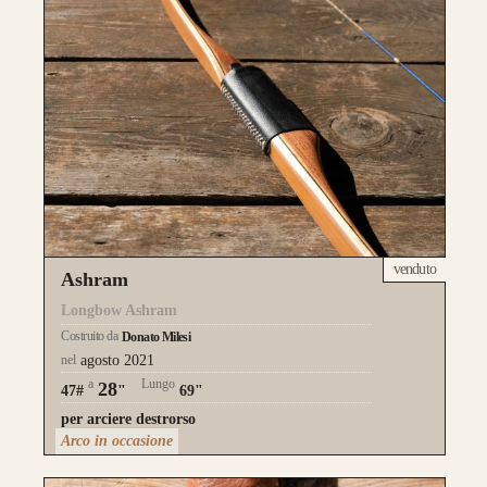
venduto
Ashram
Longbow Ashram
Costruito da
Donato Milesi
nel
agosto 2021
a
Lungo
28
47#
"
69"
per arciere destrorso
Arco in occasione