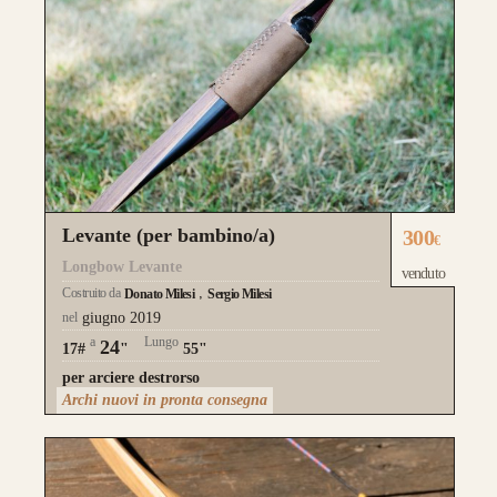
Nasce un nuovo modello di punta, uguale
nei colori e nelle essenza ad HELIOS.
Rispetto ad Helios, Alben segue le
Levante (per bambino/a)
300
€
caratteristiche del modello Ashram
con 4
Longbow Levante
venduto
lamine di legno
,
due di tasso e due di
Costruito da
Donato Milesi
Sergio Milesi
bambù.
nel
giugno 2019
a
Lungo
Fibre di vetro color Nero
.
24
17#
"
55"
per arciere destrorso
da 890€
Archi nuovi in pronta consegna