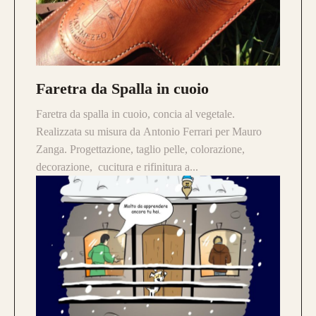
Faretra da Spalla in cuoio
Faretra da spalla in cuoio, concia al vegetale.
Realizzata su misura da Antonio Ferrari per Mauro
Zanga. Progettazione, taglio pelle, colorazione,
CONFIGURA E ORDINA IL
decorazione, cucitura e rifinitura a...
TUO LONGBOW
Caratteristica che contraddistingue questo
modello sono le
DUE
lamine di pregiato