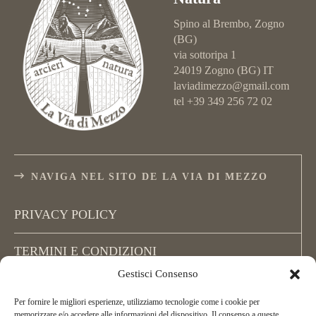
Spino al Brembo, Zogno
(BG)
via sottoripa 1
24019 Zogno (BG) IT
laviadimezzo@gmail.com
tel +39 349 256 72 02
NAVIGA NEL SITO DE LA VIA DI MEZZO
PRIVACY POLICY
TERMINI E CONDIZIONI
Gestisci Consenso
COOKIE POLICY (UE)
Per fornire le migliori esperienze, utilizziamo tecnologie come i cookie per
memorizzare e/o accedere alle informazioni del dispositivo. Il consenso a queste