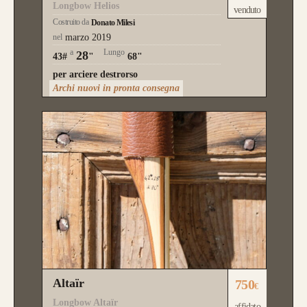
Longbow Helios
venduto
Costruito da
Donato Milesi
nel
marzo 2019
a
Lungo
28
43#
"
68"
per arciere destrorso
Archi nuovi in pronta consegna
Altaïr
750
€
Longbow Altaïr
affidato