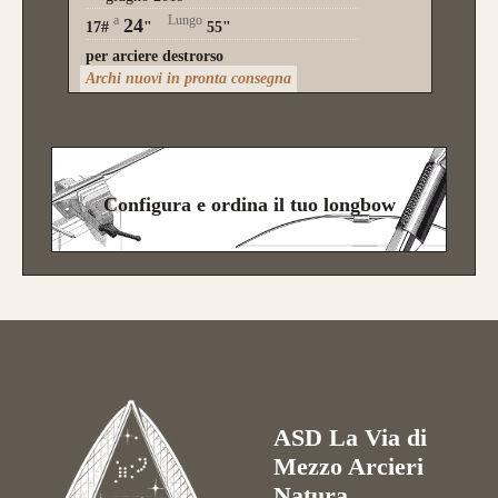
a
Lungo
24
17#
"
55"
per arciere destrorso
Archi nuovi in pronta consegna
Configura e ordina il tuo longbow
ASD La Via di
Mezzo Arcieri
Natura