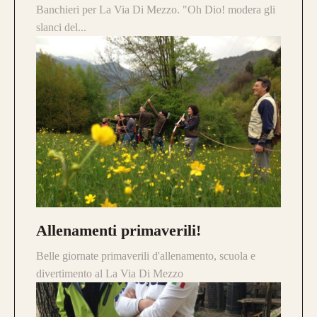
Banchieri per La Via Di Mezzo. "Oh Dio! modera gli
slanci del...
Questo modello si contraddistingue per la
composizione a
Tre Lamine in legno
.
la risposta meccanica è la medesima e
l’estetica risulta più pulita.
da 750€
Allenamenti primaverili!
Guarda alcuni degli archi già
Belle giornate primaverili d'allenamento, scuola e
realizzati su misura
divertimento al La Via Di Mezzo