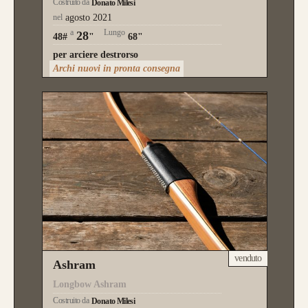
Costruito da
Donato Milesi
nel
agosto 2021
a
Lungo
28
48#
"
68"
per arciere destrorso
Archi nuovi in pronta consegna
venduto
Ashram
Longbow Ashram
Costruito da
Donato Milesi