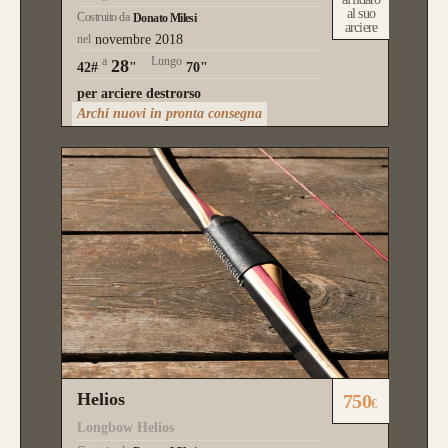
al suo
Costruito da
Donato Milesi
arciere
nel
novembre 2018
a
Lungo
28
42#
"
70"
per arciere destrorso
Archi nuovi in pronta consegna
Helios
750
€
Longbow Helios