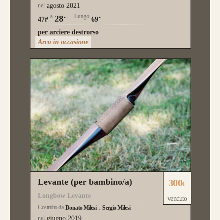
nel
agosto 2021
a
Lungo
28
47#
"
69"
per arciere destrorso
Arco in occasione
Levante (per bambino/a)
300
€
Longbow Levante
venduto
Costruito da
Donato Milesi
Sergio Milesi
nel
giugno 2019