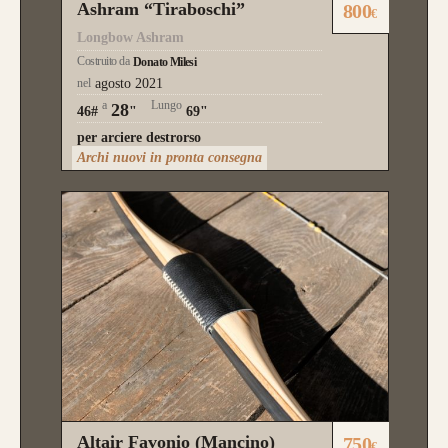
Ashram “Tiraboschi”
800
€
Longbow Ashram
Costruito da
Donato Milesi
nel
agosto 2021
a
Lungo
28
46#
"
69"
per arciere destrorso
Archi nuovi in pronta consegna
Altair Favonio (Mancino)
750
€