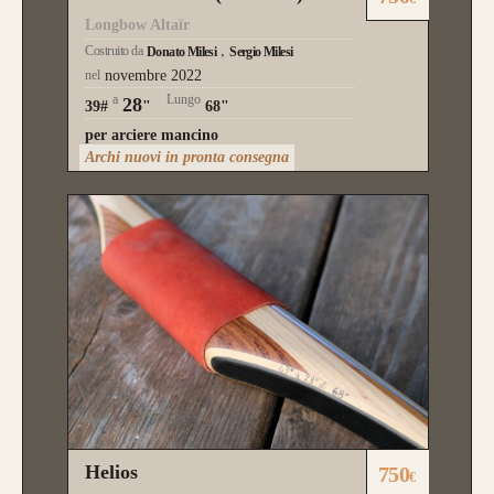
Longbow Altaïr
Costruito da
Donato Milesi
Sergio Milesi
nel
novembre 2022
a
Lungo
28
39#
"
68"
per arciere mancino
Archi nuovi in pronta consegna
Helios
750
€