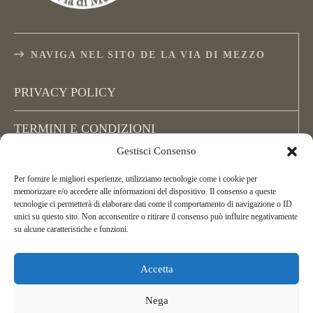
NAVIGA NEL SITO DE LA VIA DI MEZZO
PRIVACY POLICY
TERMINI E CONDIZIONI
Gestisci Consenso
COOKIE POLICY (UE)
Per fornire le migliori esperienze, utilizziamo tecnologie come i cookie per
memorizzare e/o accedere alle informazioni del dispositivo. Il consenso a queste
tecnologie ci permetterà di elaborare dati come il comportamento di navigazione o ID
unici su questo sito. Non acconsentire o ritirare il consenso può influire negativamente
su alcune caratteristiche e funzioni.
Accetta
Copyright La Via di Mezzo, All Rights Reserved.
ASD La Via di Mezzo Arcieri Natura
Nega
C.F. 02395450162