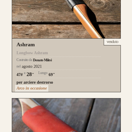
venduto
Ashram
Longbow Ashram
Costruito da
Donato Milesi
nel
agosto 2021
a
Lungo
28
47#
"
69"
per arciere destrorso
Arco in occasione