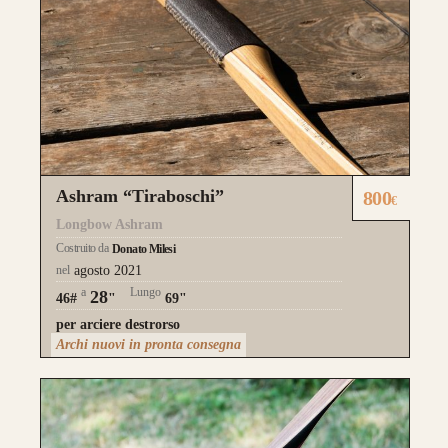
Ashram “Tiraboschi”
800
€
Longbow Ashram
Costruito da
Donato Milesi
nel
agosto 2021
a
Lungo
28
46#
"
69"
per arciere destrorso
Archi nuovi in pronta consegna