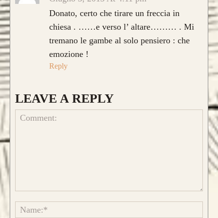
Donato, certo che tirare un freccia in
chiesa . ……e verso l’ altare……… . Mi
tremano le gambe al solo pensiero : che
Caratteristica che contraddistingue questo
emozione !
modello sono le
DUE
lamine di pregiato
Reply
Tasso, Osage o Bambù
,
con una struttura
composta da
4 lamine di legno
.
LEAVE A REPLY
da 800€
CONFIGURA E ORDINA IL
TUO LONGBOW
Comment:
Name