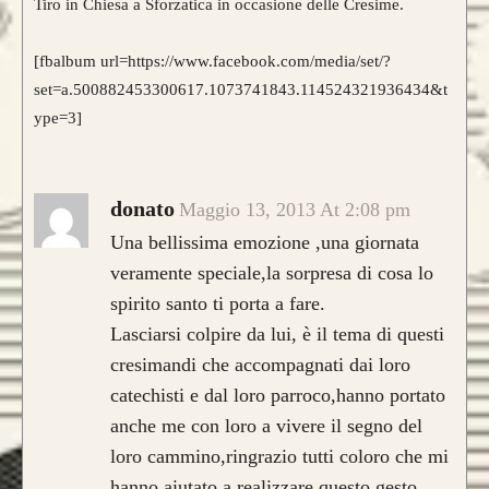
Tiro in Chiesa a Sforzatica in occasione delle Cresime.
[fbalbum url=https://www.facebook.com/media/set/?
set=a.500882453300617.1073741843.114524321936434&t
ype=3]
donato
Maggio 13, 2013 At 2:08 pm
Una bellissima emozione ,una giornata
veramente speciale,la sorpresa di cosa lo
spirito santo ti porta a fare.
Lasciarsi colpire da lui, è il tema di questi
cresimandi che accompagnati dai loro
catechisti e dal loro parroco,hanno portato
anche me con loro a vivere il segno del
loro cammino,ringrazio tutti coloro che mi
hanno aiutato a realizzare questo gesto.