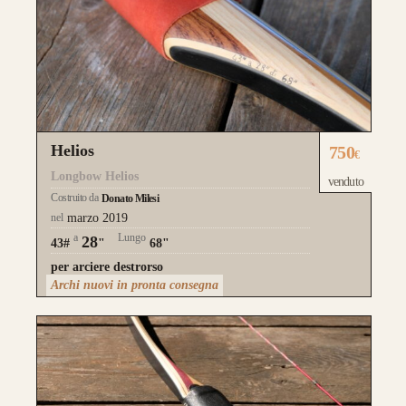
Helios
750
€
Longbow Helios
venduto
Costruito da
Donato Milesi
nel
marzo 2019
a
Lungo
28
43#
"
68"
per arciere destrorso
Archi nuovi in pronta consegna