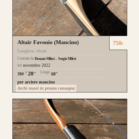
Guarda alcuni degli archi già
realizzati su misura
Altair Favonio (Mancino)
750
€
Longbow Altaïr
Costruito da
Donato Milesi
Sergio Milesi
nel
novembre 2022
a
Lungo
28
39#
"
68"
per arciere mancino
Archi nuovi in pronta consegna