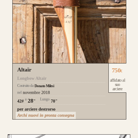
Altaïr
750
€
Longbow Altaïr
affidato al
suo
Costruito da
Donato Milesi
arciere
nel
novembre 2018
a
Lungo
28
42#
"
70"
per arciere destrorso
Archi nuovi in pronta consegna