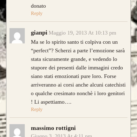
donato
Reply
gianpi
Maggio 19, 2013 At 10:13 pm
Ma se lo spirito santo ti colpiva con un
“perfect”? Scherzi a parte l’emozione sarà
stata sicuramente grande, e vedendo lo
stupore dei presenti dalle immagini credo
siano stati emozionati pure loro. Forse
arriveranno ai corsi anche alcuni catechisti
o qualche cresimato nonchè i loro genitori
! Li aspettiamo….
Reply
CONFIGURA E ORDINA IL
TUO LONGBOW
massimo rottigni
Giugno 3, 2013 At 4:11 pm