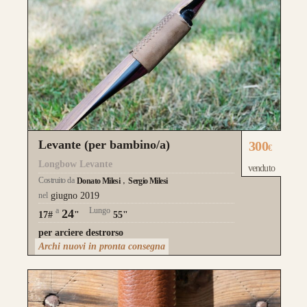
Levante (per bambino/a)
300
€
Longbow Levante
venduto
Costruito da
Donato Milesi
Sergio Milesi
nel
giugno 2019
a
Lungo
24
17#
"
55"
per arciere destrorso
Archi nuovi in pronta consegna