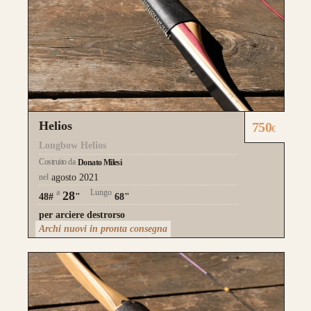
Helios
750
€
Longbow Helios
Costruito da
Donato Milesi
nel
agosto 2021
a
Lungo
28
48#
"
68"
per arciere destrorso
Archi nuovi in pronta consegna