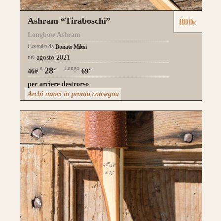
Ashram “Tiraboschi”
800
€
Longbow Ashram
Costruito da
Donato Milesi
nel
agosto 2021
a
Lungo
28
46#
"
69"
per arciere destrorso
Archi nuovi in pronta consegna