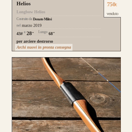
Helios
750
€
Longbow Helios
venduto
Costruito da
Donato Milesi
nel
marzo 2019
a
Lungo
28
43#
"
68"
per arciere destrorso
Archi nuovi in pronta consegna