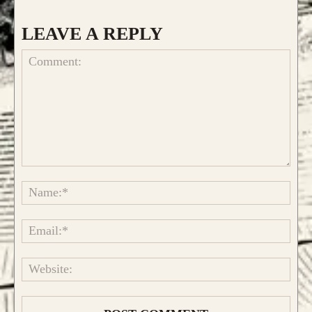
LEAVE A REPLY
Comment:
Name
CONFIGURA E ORDINA IL
TUO LONGBOW
Emai
Websi