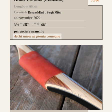
€
Longbow Altaïr
Costruito da
Donato Milesi
Sergio Milesi
nel
novembre 2022
a
Lungo
28
39#
"
68"
per arciere mancino
Archi nuovi in pronta consegna