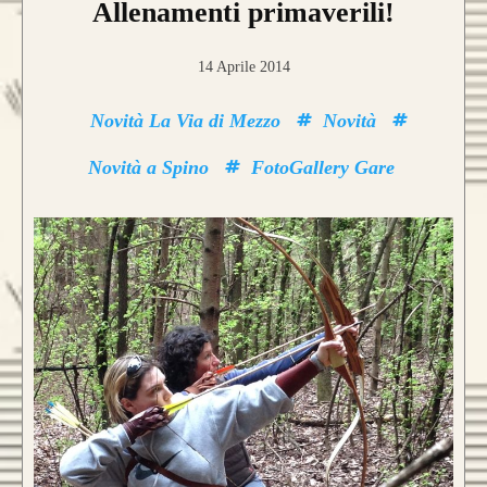
Allenamenti primaverili!
14 Aprile 2014
Novità La Via di Mezzo
Novità
Novità a Spino
FotoGallery Gare