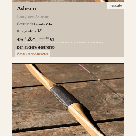
venduto
Ashram
Longbow Ashram
Costruito da
Donato Milesi
nel
agosto 2021
a
Lungo
28
47#
"
69"
per arciere destrorso
Arco in occasione