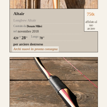
Altaïr
750
€
Longbow Altaïr
affidato al
suo
Costruito da
Donato Milesi
arciere
nel
novembre 2018
a
Lungo
28
42#
"
70"
per arciere destrorso
Archi nuovi in pronta consegna