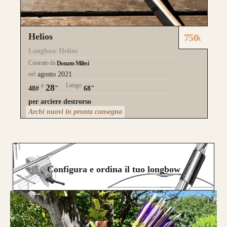
Helios
750
€
Longbow Helios
Costruito da
Donato Milesi
nel
agosto 2021
a
Lungo
28
48#
"
68"
per arciere destrorso
Archi nuovi in pronta consegna
Configura e ordina il tuo longbow