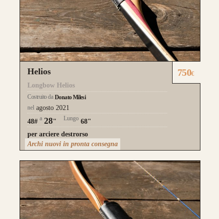
la risposta meccanica è la medesima e
l’estetica risulta più pulita.
da 750€
Helios
750
€
Longbow Helios
Costruito da
Donato Milesi
nel
agosto 2021
a
Lungo
28
48#
"
68"
Guarda alcuni degli archi già
per arciere destrorso
realizzati su misura
Archi nuovi in pronta consegna