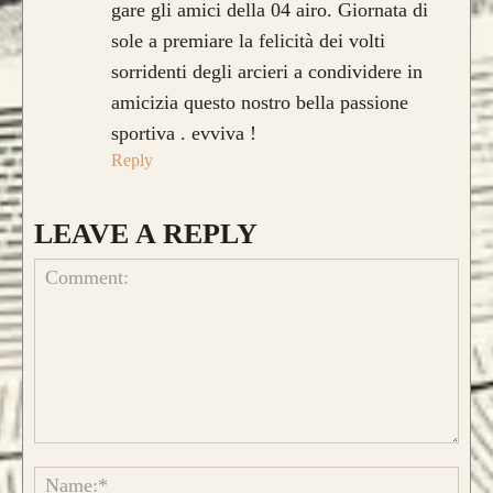
gare gli amici della 04 airo. Giornata di
sole a premiare la felicità dei volti
sorridenti degli arcieri a condividere in
amicizia questo nostro bella passione
sportiva . evviva !
CONFIGURA E ORDINA IL
Reply
TUO LONGBOW
LEAVE A REPLY
Caratteristica che contraddistingue questo
modello sono le
DUE
lamine di pregiato
Tasso, Osage o Bambù
,
con una struttura
composta da
4 lamine di legno
.
Comment:
Name