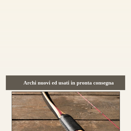
lamine di legno
,
due di tasso e due di
bambù.
Fibre di vetro color Nero
.
da 890€
CONFIGURA E ORDINA IL
TUO LONGBOW
Archi nuovi ed usati in pronta consegna
Questo modello si contraddistingue per la
composizione a
Tre Lamine in legno
.