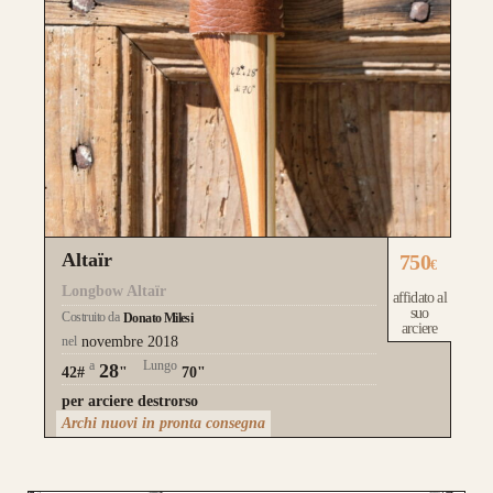
Altaïr
750
€
Longbow Altaïr
affidato al
suo
Costruito da
Donato Milesi
arciere
nel
novembre 2018
a
Lungo
28
42#
"
70"
per arciere destrorso
Archi nuovi in pronta consegna