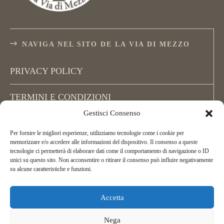
NAVIGA NEL SITO DE LA VIA DI MEZZO
PRIVACY POLICY
TERMINI E CONDIZIONI
Gestisci Consenso
COOKIE POLICY (UE)
Per fornire le migliori esperienze, utilizziamo tecnologie come i cookie per
memorizzare e/o accedere alle informazioni del dispositivo. Il consenso a queste
tecnologie ci permetterà di elaborare dati come il comportamento di navigazione o ID
unici su questo sito. Non acconsentire o ritirare il consenso può influire negativamente
su alcune caratteristiche e funzioni.
Accetta
Copyright La Via di Mezzo, All Rights Reserved.
ASD La Via di Mezzo Arcieri Natura
Nega
C.F. 02395450162