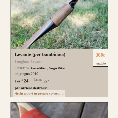
Levante (per bambino/a)
300
€
Longbow Levante
venduto
Costruito da
Donato Milesi
Sergio Milesi
nel
giugno 2019
a
Lungo
24
17#
"
55"
per arciere destrorso
Archi nuovi in pronta consegna