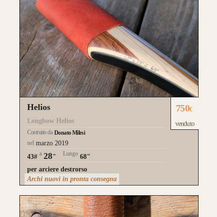
Helios
750
€
Longbow Helios
venduto
Costruito da
Donato Milesi
nel
marzo 2019
a
Lungo
28
43#
"
68"
per arciere destrorso
Archi nuovi in pronta consegna