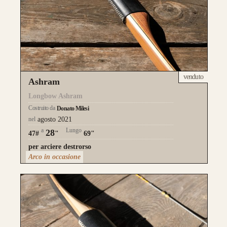
venduto
Ashram
Longbow Ashram
Costruito da
Donato Milesi
nel
agosto 2021
a
Lungo
28
47#
"
69"
per arciere destrorso
Arco in occasione