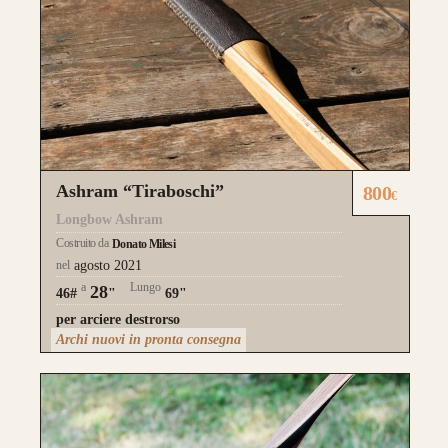
Ashram “Tiraboschi”
800
€
Longbow Ashram
Costruito da
Donato Milesi
nel
agosto 2021
a
Lungo
28
46#
"
69"
per arciere destrorso
Archi nuovi in pronta consegna