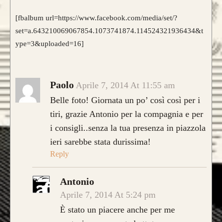
[fbalbum url=https://www.facebook.com/media/set/?
set=a.643210069067854.1073741874.114524321936434&t
ype=3&uploaded=16]
Paolo
Aprile 7, 2014 At 11:55 am
Belle foto! Giornata un po’ così così per i
tiri, grazie Antonio per la compagnia e per
i consigli..senza la tua presenza in piazzola
ieri sarebbe stata durissima!
Reply
Antonio
Aprile 7, 2014 At 5:24 pm
È stato un piacere anche per me