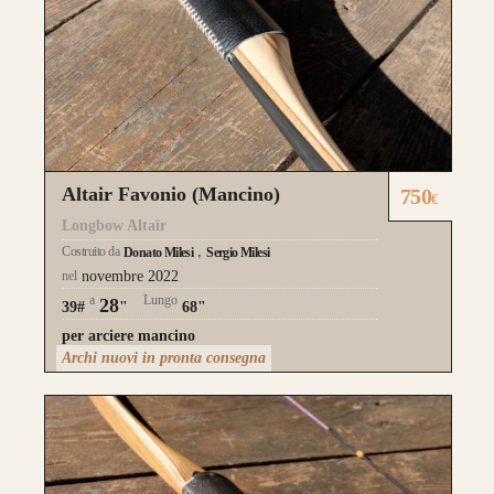
Altair Favonio (Mancino)
750
€
Longbow Altaïr
Costruito da
Donato Milesi
Sergio Milesi
nel
novembre 2022
a
Lungo
28
39#
"
68"
per arciere mancino
Archi nuovi in pronta consegna