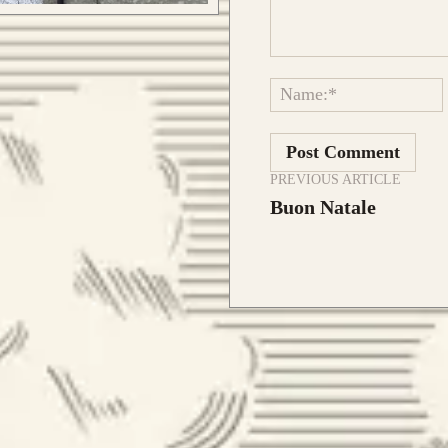
Comment:
Que
la 
 E ORDINA IL TUO
PREVIOUS ARTICLE
la 
Buon Natale
l’e
archi già realizzati su misura