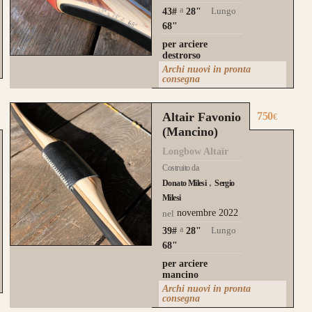
a
Lungo
43#
28
"
68"
per arciere
destrorso
Archi nuovi in pronta
consegna
Altair Favonio
750
€
(Mancino)
Longbow Altaïr
Costruito da
Donato Milesi
Sergio
Milesi
novembre 2022
nel
a
Lungo
39#
28
"
68"
per arciere
mancino
Archi nuovi in pronta
consegna