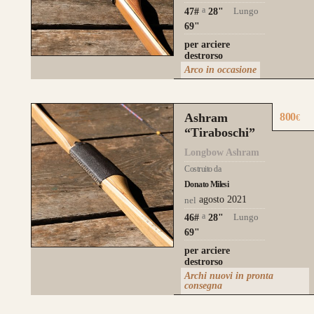
a
Lungo
47#
28
"
69"
per arciere
destrorso
Arco in occasione
Ashram
800
€
“Tiraboschi”
Longbow Ashram
Costruito da
Donato Milesi
agosto 2021
nel
a
Lungo
46#
28
"
69"
per arciere
destrorso
Archi nuovi in pronta
consegna