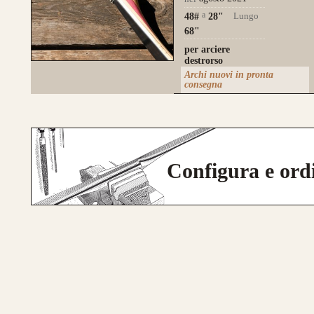
a
Lungo
48#
28
"
68"
per arciere
destrorso
Archi nuovi in pronta
consegna
Configura e ord