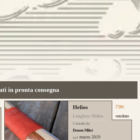
ati in pronta consegna
Helios
750
€
Longbow Helios
venduto
Costruito da
Donato Milesi
marzo 2019
nel