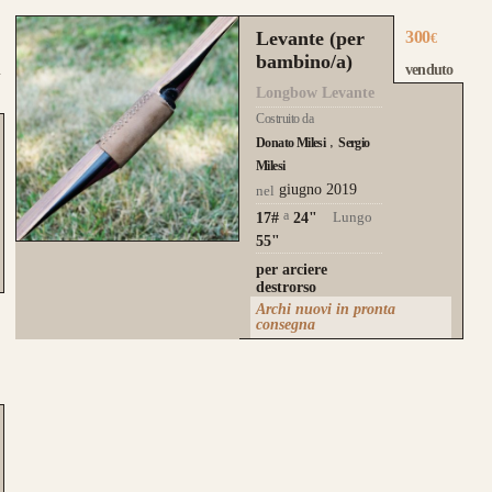
Levante (per
300
€
bambino/a)
venduto
Longbow Levante
Costruito da
Donato Milesi
Sergio
Milesi
giugno 2019
nel
a
Lungo
17#
24
"
55"
per arciere
destrorso
Archi nuovi in pronta
consegna