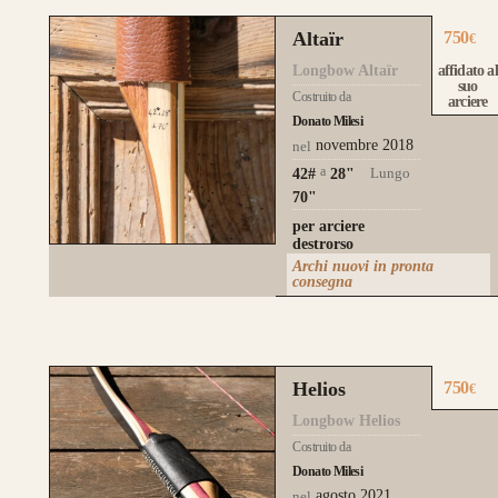
Altaïr
750
€
Longbow Altaïr
affidato al
suo
Costruito da
arciere
Donato Milesi
novembre 2018
nel
a
Lungo
42#
28
"
70"
per arciere
destrorso
Archi nuovi in pronta
consegna
Helios
750
€
Longbow Helios
Costruito da
Donato Milesi
agosto 2021
nel