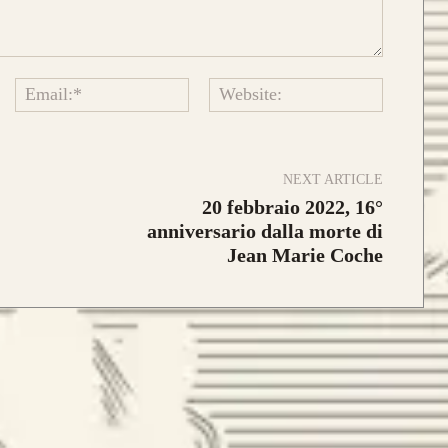
da 890€
Name:*
Email:*
Website:
sto modello si contraddistingue per
composizione a
Tre Lamine in legno
.
NEXT ARTICLE
risposta meccanica è la medesima e
20 febbraio 2022, 16°
stetica risulta più pulita.
anniversario dalla morte di
Jean Marie Coche
da 750€