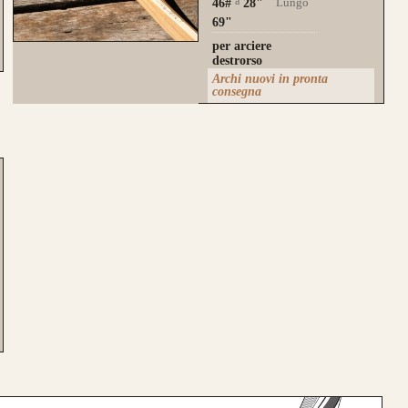
a
Lungo
46#
28
"
69"
per arciere
destrorso
Archi nuovi in pronta
consegna