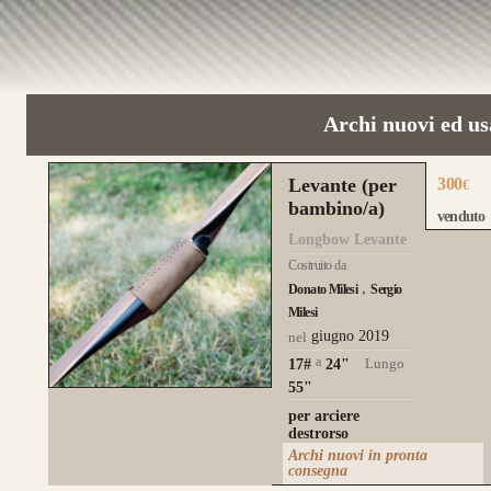
Archi nuovi ed us
Levante (per
300
€
bambino/a)
venduto
Longbow Levante
Costruito da
Donato Milesi
Sergio
Milesi
giugno 2019
nel
a
Lungo
17#
24
"
55"
per arciere
destrorso
Archi nuovi in pronta
consegna