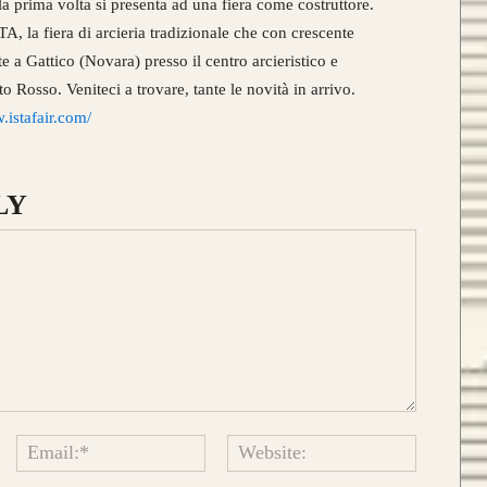
prima volta si presenta ad una fiera come costruttore.
atteristiche del modello Ashram
con 4
TA, la fiera di arcieria tradizionale che con crescente
ine di legno
,
due di tasso e due di
 a Gattico (Novara) presso il centro arcieristico e
mbù.
o Rosso. Veniteci a trovare, tante le novità in arrivo.
re di vetro color Nero
.
.istafair.com/
da 890€
LY
sto modello si contraddistingue per
composizione a
Tre Lamine in legno
.
risposta meccanica è la medesima e
stetica risulta più pulita.
da 750€
Name:*
Email:*
Website: