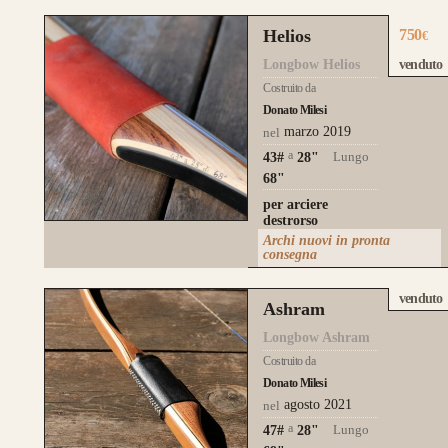
Helios
750
€
Longbow Helios
venduto
Costruito da
Donato Milesi
marzo 2019
nel
a
Lungo
43#
28
"
68"
per arciere
destrorso
Archi nuovi in pronta
consegna
venduto
Ashram
Longbow Ashram
Costruito da
Donato Milesi
agosto 2021
nel
a
Lungo
47#
28
"