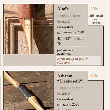
Altaïr
750
€
Longbow Altaïr
affidato al
suo
Costruito da
arciere
Donato Milesi
novembre 2018
nel
a
Lungo
42#
28
"
70"
per arciere
destrorso
Archi nuovi in pronta
consegna
Ashram
800
€
“Tiraboschi”
Longbow Ashram
Costruito da
Donato Milesi
agosto 2021
nel