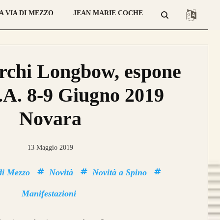
A VIA DI MEZZO
JEAN MARIE COCHE
atteristica che contraddistingue
sto modello sono le
DUE
lamine di
giato
Tasso, Osage o Bambù
,
con
rchi Longbow, espone
 struttura composta da
4 lamine di
T.A. 8-9 Giugno 2019
no
.
da 800€
Novara
13 Maggio 2019
ce un nuovo modello di punta,
di Mezzo
Novità
Novità a Spino
ale nei colori e nelle essenza ad
LIOS.
Manifestazioni
petto ad Helios, Alben segue le