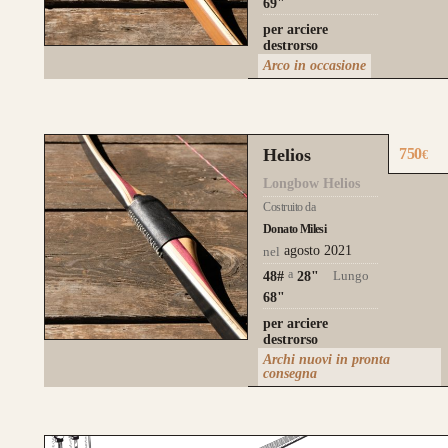
69"
per arciere
destrorso
Arco in occasione
Helios
750
€
Longbow Helios
Costruito da
Donato Milesi
agosto 2021
nel
a
Lungo
48#
28
"
68"
per arciere
destrorso
Archi nuovi in pronta
consegna