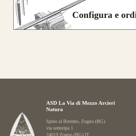
Configura e ord
ASD La Via di Mezzo Arcieri
Natura
Spino al Brembo, Zogno (BG)
via sottoripa 1
24019 Zogno (BG) IT