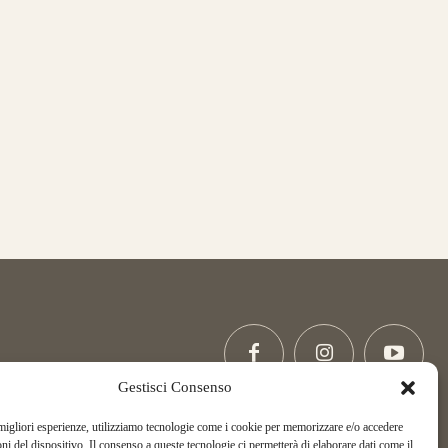
Gestisci Consenso
 migliori esperienze, utilizziamo tecnologie come i cookie per memorizzare e/o accedere
Copyright La Via di Mezzo, All Rights Reserved.
oni del dispositivo. Il consenso a queste tecnologie ci permetterà di elaborare dati come il