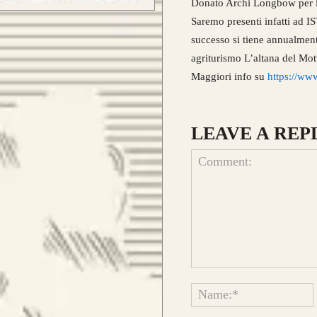
Donato Archi Longbow per la 
car
Saremo presenti infatti ad IS
lam
successo si tiene annualmente
ba
agriturismo L’altana del Mott
Fib
Maggiori info su
https://www
LEAVE A REP
Que
la 
 E ORDINA IL TUO
la 
l’e
Comment: