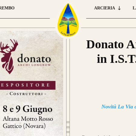
BREMBO
ARCIERIA
L
Car
que
 E ORDINA IL TUO
pre
Donato A
una
in I.S.
leg
Nas
Novità La Via 
ugu
HE
 E ORDINA IL TUO
Ris