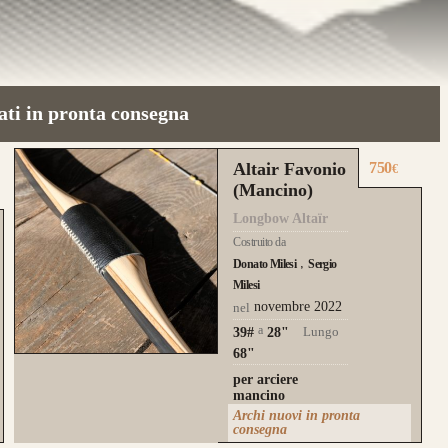
ati in pronta consegna
Altair Favonio
750
€
(Mancino)
Longbow Altaïr
Costruito da
Donato Milesi
Sergio
Milesi
novembre 2022
nel
a
Lungo
39#
28
"
68"
per arciere
mancino
Archi nuovi in pronta
consegna