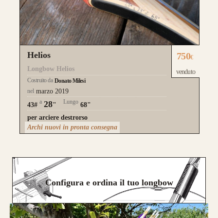
Helios
750
€
Longbow Helios
venduto
Costruito da
Donato Milesi
nel
marzo 2019
a
Lungo
28
43#
"
68"
per arciere destrorso
Archi nuovi in pronta consegna
Configura e ordina il tuo longbow