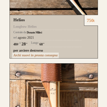
Helios
750
€
Longbow Helios
Costruito da
Donato Milesi
nel
agosto 2021
a
Lungo
28
48#
"
68"
per arciere destrorso
Archi nuovi in pronta consegna