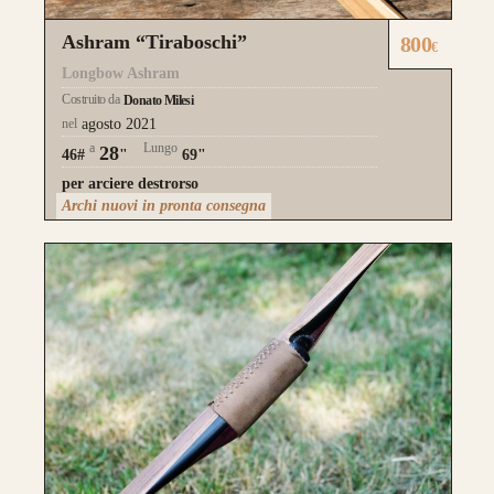
Ashram “Tiraboschi”
800
€
Longbow Ashram
Costruito da
Donato Milesi
nel
agosto 2021
a
Lungo
28
46#
"
69"
per arciere destrorso
Archi nuovi in pronta consegna