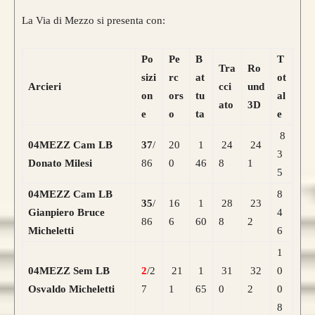
La Via di Mezzo si presenta con:
Po
Pe
B
T
Tra
Ro
sizi
rc
at
ot
Arcieri
cci
und
on
ors
tu
al
ato
3D
e
o
ta
e
8
04MEZZ Cam LB
37
/
20
1
24
24
3
Donato Milesi
86
0
46
8
1
5
04MEZZ Cam LB
8
35
/
16
1
28
23
Gianpiero Bruce
4
86
6
60
8
2
Micheletti
6
1
04MEZZ Sem LB
2
/2
21
1
31
32
0
Osvaldo Micheletti
7
1
65
0
2
0
8