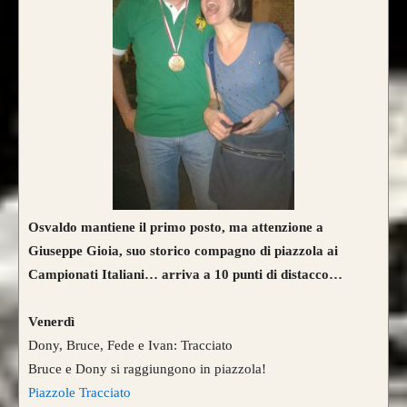
Caratteristica che contraddistingue questo
modello sono le
DUE
lamine di pregiato
Tasso, Osage o Bambù
,
con una struttura
composta da
4 lamine di legno
.
da 800€
Osvaldo mantiene il primo posto, ma attenzione a
Giuseppe Gioia, suo storico compagno di piazzola ai
Campionati Italiani… arriva a 10 punti di distacco…
CONFIGURA E ORDINA IL
TUO LONGBOW
Venerdì
Dony, Bruce, Fede e Ivan: Tracciato
Bruce e Dony si raggiungono in piazzola!
Piazzole Tracciato