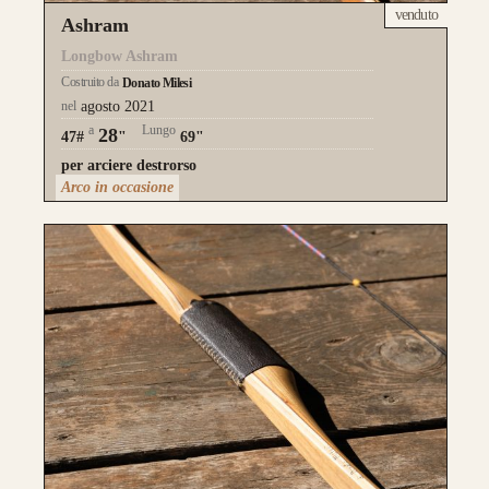
venduto
Ashram
Longbow Ashram
Costruito da
Donato Milesi
nel
agosto 2021
a
Lungo
28
47#
"
69"
per arciere destrorso
Arco in occasione