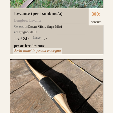
Levante (per bambino/a)
300
€
Longbow Levante
venduto
Costruito da
Donato Milesi
Sergio Milesi
nel
giugno 2019
a
Lungo
24
17#
"
55"
per arciere destrorso
Archi nuovi in pronta consegna