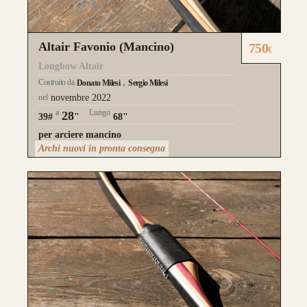
Altair Favonio (Mancino)
750
€
Longbow Altaïr
Costruito da
Donato Milesi
Sergio Milesi
nel
novembre 2022
a
Lungo
28
39#
"
68"
per arciere mancino
Archi nuovi in pronta consegna