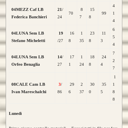
4
04MEZZ Caf LB
21
/
8
15
70
99
1
Federica Banchieri
24
7
8
4
6
04LUNA Sem LB
19
16
1
23
11
5
Stefano Micheletti
/27
8
35
8
3
4
7
04LUNA Sem LB
14
/
17
1
18
24
2
Orfeo Benaglia
27
1
24
8
4
7
1
08CALE Cam LB
3
/
29
2
30
35
1
Ivan Mareschalchi
86
6
37
0
5
8
8
Lunedì