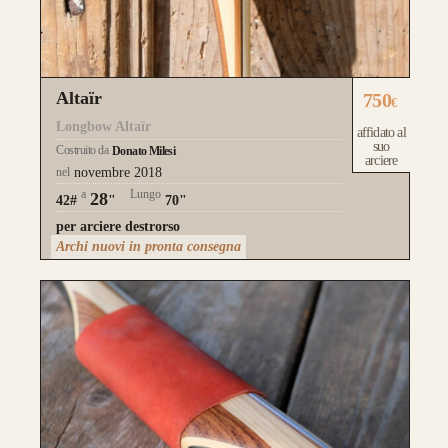
Altaïr
750
€
Longbow Altaïr
affidato al
suo
Costruito da
Donato Milesi
arciere
nel
novembre 2018
a
Lungo
28
42#
"
70"
per arciere destrorso
Archi nuovi in pronta consegna