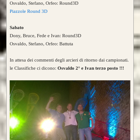
Osvaldo, Stefano, Orfeo: Round3D
Piazzole Round 3D
Nasce un nuovo modello di punta, uguale
nei colori e nelle essenza ad HELIOS.
Sabato
Dony, Bruce, Fede e Ivan: Round3D
Rispetto ad Helios, Alben segue le
Osvaldo, Stefano, Orfeo: Battuta
caratteristiche del modello Ashram
con 4
lamine di legno
,
due di tasso e due di
In attesa dei commenti degli arcieri di ritorno dai campionati.
bambù.
le Classifiche ci dicono:
Osvaldo 2° e Ivan terzo posto !!!
Fibre di vetro color Nero
.
da 890€
CONFIGURA E ORDINA IL
TUO LONGBOW