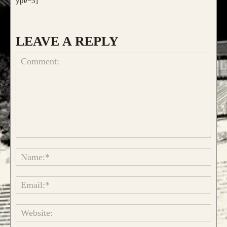
ype=3]
LEAVE A REPLY
Comment:
Name
Emai
Websi