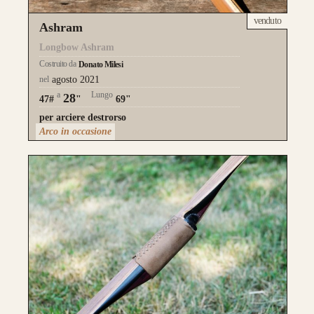
venduto
Ashram
da 890€
Longbow Ashram
Costruito da
Donato Milesi
nel
agosto 2021
a
Lungo
28
47#
"
69"
per arciere destrorso
CONFIGURA E ORDINA IL
Arco in occasione
TUO LONGBOW
Questo modello si contraddistingue per la
composizione a
Tre Lamine in legno
.
la risposta meccanica è la medesima e