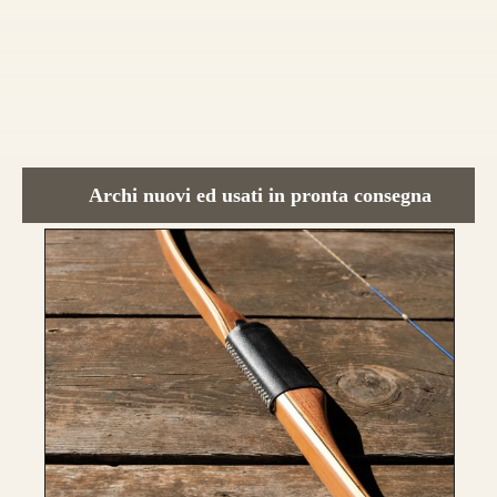
CONFIGURA E ORDINA IL
TUO LONGBOW
Archi nuovi ed usati in pronta consegna
Nasce un nuovo modello di punta, uguale
nei colori e nelle essenza ad HELIOS.
Rispetto ad Helios, Alben segue le
caratteristiche del modello Ashram
con 4
lamine di legno
,
due di tasso e due di
bambù.
Fibre di vetro color Nero
.