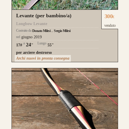
l’estetica risulta più pulita.
Levante (per bambino/a)
300
€
da 750€
Longbow Levante
venduto
Costruito da
Donato Milesi
Sergio Milesi
nel
giugno 2019
a
Lungo
24
17#
"
55"
per arciere destrorso
Archi nuovi in pronta consegna
Guarda alcuni degli archi già
realizzati su misura