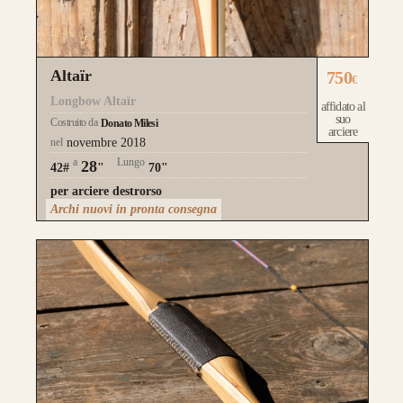
Altaïr
750
€
Longbow Altaïr
affidato al
suo
Costruito da
Donato Milesi
arciere
nel
novembre 2018
a
Lungo
28
42#
"
70"
per arciere destrorso
Archi nuovi in pronta consegna