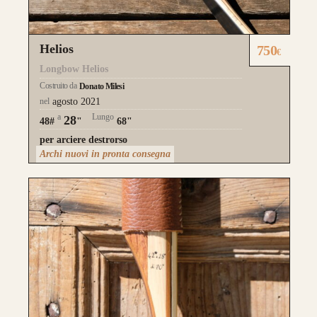
Helios
750
€
Longbow Helios
Costruito da
Donato Milesi
nel
agosto 2021
a
Lungo
28
48#
"
68"
per arciere destrorso
Archi nuovi in pronta consegna