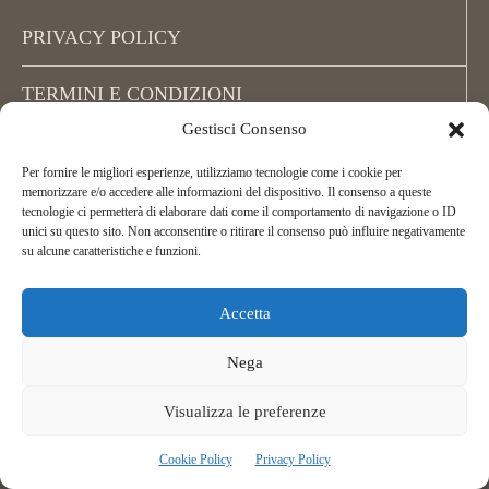
PRIVACY POLICY
TERMINI E CONDIZIONI
Gestisci Consenso
COOKIE POLICY (UE)
Per fornire le migliori esperienze, utilizziamo tecnologie come i cookie per
memorizzare e/o accedere alle informazioni del dispositivo. Il consenso a queste
tecnologie ci permetterà di elaborare dati come il comportamento di navigazione o ID
unici su questo sito. Non acconsentire o ritirare il consenso può influire negativamente
su alcune caratteristiche e funzioni.
Accetta
Copyright La Via di Mezzo, All Rights Reserved.
ASD La Via di Mezzo Arcieri Natura
Nega
C.F. 02395450162
Telefonor:
+39 349 256 72 02
Visualizza le preferenze
Cookie Policy
Privacy Policy