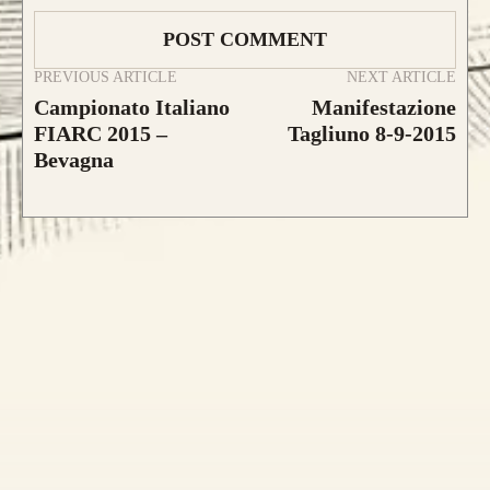
PREVIOUS ARTICLE
NEXT ARTICLE
CONFIGURA E ORDINA IL
Campionato Italiano
Manifestazione
TUO LONGBOW
FIARC 2015 –
Tagliuno 8-9-2015
Bevagna
Caratteristica che contraddistingue questo
modello sono le
DUE
lamine di pregiato
Tasso, Osage o Bambù
,
con una struttura
composta da
4 lamine di legno
.
da 800€