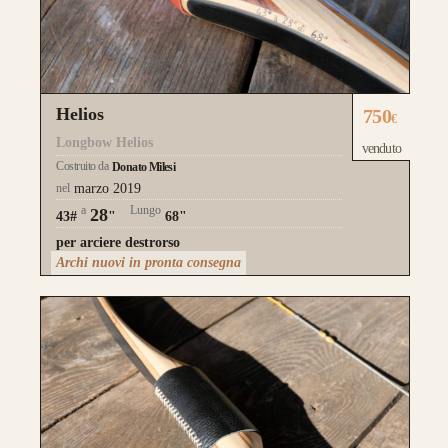
Helios
750
€
Longbow Helios
venduto
Costruito da
Donato Milesi
nel
marzo 2019
a
Lungo
28
43#
"
68"
per arciere destrorso
Archi nuovi in pronta consegna