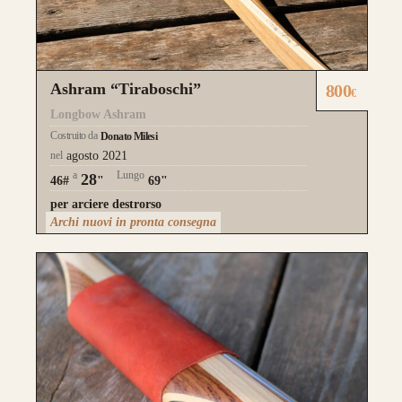
Ashram “Tiraboschi”
800
€
Longbow Ashram
Costruito da
Donato Milesi
nel
agosto 2021
a
Lungo
28
46#
"
69"
per arciere destrorso
Archi nuovi in pronta consegna