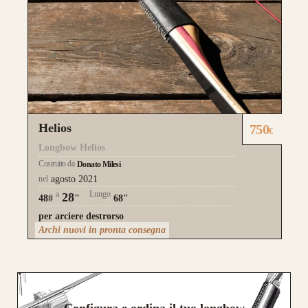
Helios
750
€
Longbow Helios
Costruito da
Donato Milesi
nel
agosto 2021
a
Lungo
28
48#
"
68"
per arciere destrorso
Archi nuovi in pronta consegna