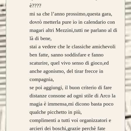
è????
mi sa che l’anno prossimo,questa gara,
dovrò metterla pure io in calendario con
Caratteristica che contraddistingue questo
modello sono le
DUE
lamine di pregiato
magari altri Mezzini,tutti ne parlano al di
Tasso, Osage o Bambù
,
con una struttura
là di bene,
composta da
4 lamine di legno
.
stai a vedere che le classiche amichevoli
ben fatte, sanno soddisfare e fanno
da 800€
scaturire, quel vivo senso di gioco,ed
anche agonismo, del tirar frecce in
compagnia,
se poi aggiungi, il buon criterio di fare
distanze consone ad ogni stile di Arco la
CONFIGURA E ORDINA IL
magia è immensa,mi dicono basta poco
TUO LONGBOW
qualche picchetto in più,
complimenti a tutti voi organizzatori e
arcieri dei boschi,grazie perchè fate