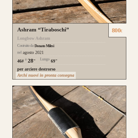
Ashram “Tiraboschi”
800
€
Longbow Ashram
Costruito da
Donato Milesi
nel
agosto 2021
a
Lungo
28
46#
"
69"
per arciere destrorso
Archi nuovi in pronta consegna