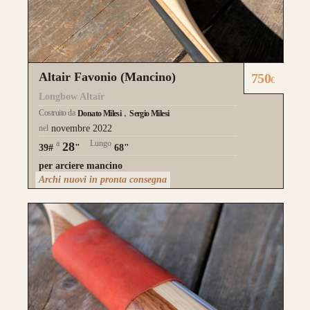
Altair Favonio (Mancino)
750
€
Longbow Altaïr
Costruito da
Donato Milesi
Sergio Milesi
nel
novembre 2022
a
Lungo
28
39#
"
68"
per arciere mancino
Archi nuovi in pronta consegna