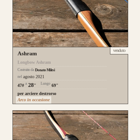
venduto
Ashram
Longbow Ashram
Costruito da
Donato Milesi
nel
agosto 2021
a
Lungo
28
47#
"
69"
per arciere destrorso
Arco in occasione