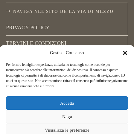
NAVIGA NEL SITO DE LA VIA DI MEZZO
PRIVACY POLICY
TERMINI E CONDIZIONI
Gestisci Consenso
COOKIE POLICY (UE)
Per fornire le migliori esperienze, utilizziamo tecnologie come i cookie per
memorizzare e/o accedere alle informazioni del dispositivo. Il consenso a queste
tecnologie ci permetterà di elaborare dati come il comportamento di navigazione o ID
unici su questo sito. Non acconsentire o ritirare il consenso può influire negativamente
su alcune caratteristiche e funzioni.
Accetta
Copyright La Via di Mezzo, All Rights Reserved.
ASD La Via di Mezzo Arcieri Natura
Nega
C.F. 02395450162
Telefonor:
+39 349 256 72 02
Visualizza le preferenze