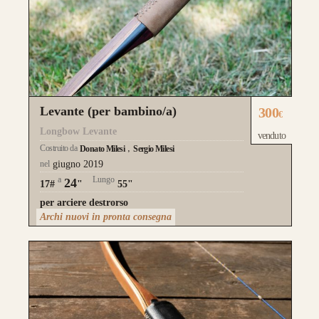
Levante (per bambino/a)
300
€
Longbow Levante
venduto
Costruito da
Donato Milesi
Sergio Milesi
nel
giugno 2019
a
Lungo
24
17#
"
55"
per arciere destrorso
Archi nuovi in pronta consegna