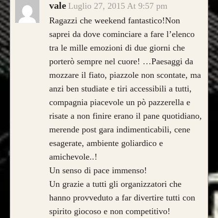
vale
Luglio 27, 2015 At 9:57 pm
Ragazzi che weekend fantastico!Non
saprei da dove cominciare a fare l’elenco
tra le mille emozioni di due giorni che
porterò sempre nel cuore! …Paesaggi da
mozzare il fiato, piazzole non scontate, ma
anzi ben studiate e tiri accessibili a tutti,
compagnia piacevole un pò pazzerella e
risate a non finire erano il pane quotidiano,
merende post gara indimenticabili, cene
esagerate, ambiente goliardico e
amichevole..!
Un senso di pace immenso!
Un grazie a tutti gli organizzatori che
hanno provveduto a far divertire tutti con
spirito giocoso e non competitivo!