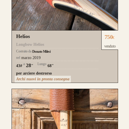
Helios
750
€
Longbow Helios
venduto
Costruito da
Donato Milesi
nel
marzo 2019
a
Lungo
28
43#
"
68"
per arciere destrorso
Archi nuovi in pronta consegna