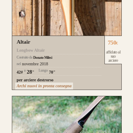
Altaïr
750
€
Longbow Altaïr
affidato al
suo
Costruito da
Donato Milesi
arciere
nel
novembre 2018
a
Lungo
28
42#
"
70"
per arciere destrorso
Archi nuovi in pronta consegna