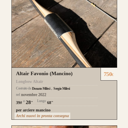
Altair Favonio (Mancino)
750
€
Longbow Altaïr
Costruito da
Donato Milesi
Sergio Milesi
nel
novembre 2022
a
Lungo
28
39#
"
68"
per arciere mancino
Archi nuovi in pronta consegna