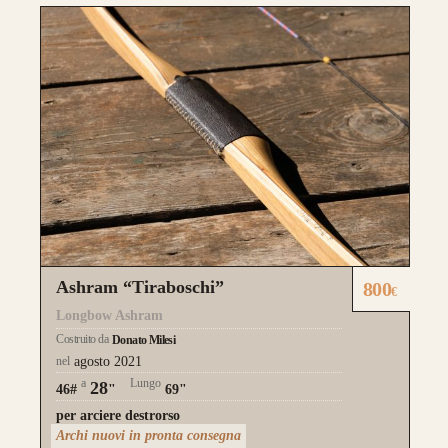
Ashram “Tiraboschi”
800
€
Longbow Ashram
Costruito da
Donato Milesi
nel
agosto 2021
a
Lungo
28
46#
"
69"
per arciere destrorso
Archi nuovi in pronta consegna