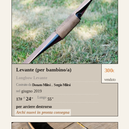
Guarda alcuni degli archi già
realizzati su misura
Levante (per bambino/a)
300
€
Longbow Levante
venduto
Costruito da
Donato Milesi
Sergio Milesi
nel
giugno 2019
a
Lungo
24
17#
"
55"
per arciere destrorso
Archi nuovi in pronta consegna