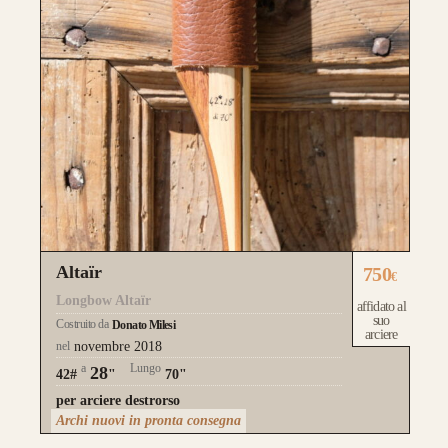
Altaïr
750
€
Longbow Altaïr
affidato al
suo
Costruito da
Donato Milesi
arciere
nel
novembre 2018
a
Lungo
28
42#
"
70"
per arciere destrorso
Archi nuovi in pronta consegna