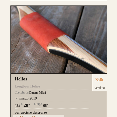
Helios
750
€
Longbow Helios
venduto
Costruito da
Donato Milesi
nel
marzo 2019
a
Lungo
28
43#
"
68"
per arciere destrorso