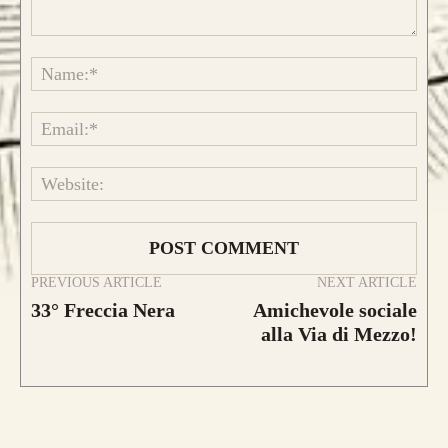
Comment:
Name
Emai
Caratteristica che contraddistingue questo
modello sono le
DUE
lamine di pregiato
Websi
Tasso, Osage o Bambù
,
con una struttura
composta da
4 lamine di legno
.
da 800€
PREVIOUS ARTICLE
NEXT ARTICLE
33° Freccia Nera
Amichevole sociale
alla Via di Mezzo!
CONFIGURA E ORDINA IL
TUO LONGBOW