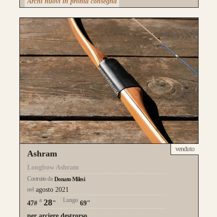
Archi nuovi in pronta consegna
venduto
Ashram
Longbow Ashram
Costruito da
Donato Milesi
nel
agosto 2021
a
Lungo
28
47#
"
69"
per arciere destrorso