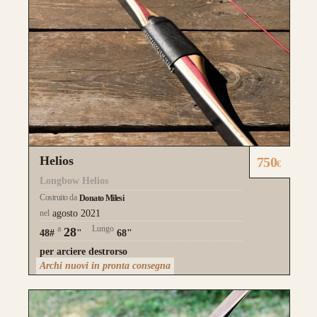
CONFIGURA E ORDINA IL
TUO LONGBOW
Helios
750
€
Questo modello si contraddistingue per la
Longbow Helios
composizione a
Tre Lamine in legno
.
Costruito da
Donato Milesi
nel
agosto 2021
la risposta meccanica è la medesima e
a
Lungo
28
48#
"
68"
l’estetica risulta più pulita.
per arciere destrorso
Archi nuovi in pronta consegna
da 750€