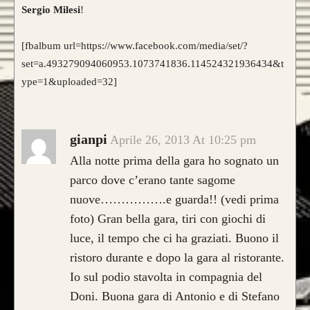
Sergio Milesi
!
[fbalbum url=https://www.facebook.com/media/set/?
set=a.493279094060953.1073741836.114524321936434&t
ype=1&uploaded=32]
gianpi
Aprile 26, 2013 At 10:25 pm
Alla notte prima della gara ho sognato un
parco dove c’erano tante sagome
nuove…………….e guarda!! (vedi prima
foto) Gran bella gara, tiri con giochi di
luce, il tempo che ci ha graziati. Buono il
ristoro durante e dopo la gara al ristorante.
Io sul podio stavolta in compagnia del
Doni. Buona gara di Antonio e di Stefano