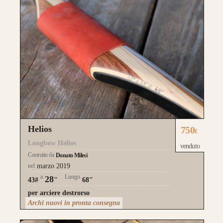
Helios
750
€
Longbow Helios
venduto
Costruito da
Donato Milesi
nel
marzo 2019
a
Lungo
28
43#
"
68"
per arciere destrorso
Archi nuovi in pronta consegna