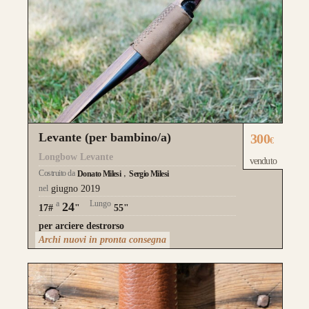
composizione a
Tre Lamine in legno
.
la risposta meccanica è la medesima e
l’estetica risulta più pulita.
da 750€
Levante (per bambino/a)
300
€
Longbow Levante
venduto
Costruito da
Donato Milesi
Sergio Milesi
nel
giugno 2019
Guarda alcuni degli archi già
a
Lungo
24
17#
"
55"
realizzati su misura
per arciere destrorso
Archi nuovi in pronta consegna