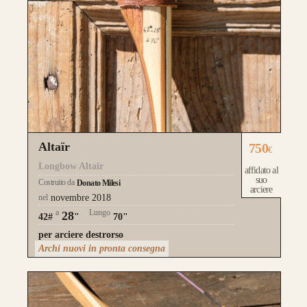
Altaïr
750
€
Longbow Altaïr
affidato al
suo
Costruito da
Donato Milesi
arciere
nel
novembre 2018
a
Lungo
28
42#
"
70"
per arciere destrorso
Archi nuovi in pronta consegna