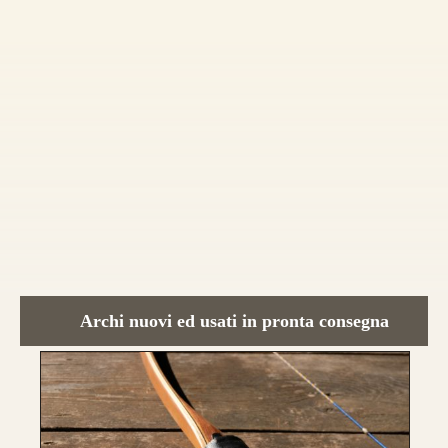
da 800€
CONFIGURA E ORDINA IL
TUO LONGBOW
Archi nuovi ed usati in pronta consegna
Nasce un nuovo modello di punta, uguale
nei colori e nelle essenza ad HELIOS.
Rispetto ad Helios, Alben segue le
caratteristiche del modello Ashram
con 4