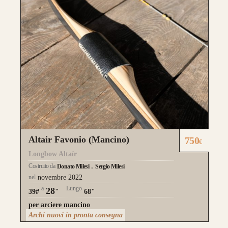
Altair Favonio (Mancino)
750
€
Longbow Altaïr
Costruito da
Donato Milesi
Sergio Milesi
nel
novembre 2022
a
Lungo
28
39#
"
68"
per arciere mancino
Archi nuovi in pronta consegna