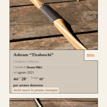
Ashram “Tiraboschi”
800
€
Longbow Ashram
Costruito da
Donato Milesi
nel
agosto 2021
a
Lungo
28
46#
"
69"
per arciere destrorso
Archi nuovi in pronta consegna