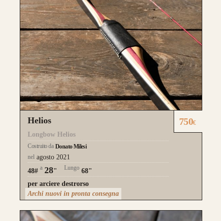
Helios
750
€
Longbow Helios
Costruito da
Donato Milesi
nel
agosto 2021
a
Lungo
28
48#
"
68"
per arciere destrorso
Archi nuovi in pronta consegna