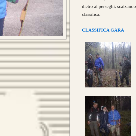
dietro al perseghi, scalzando
classifica
.
CLASSIFICA GARA
Car
que
 E ORDINA IL TUO
pre
una
leg
Nas
ugu
HE