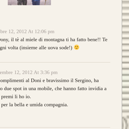
petto ad Helios, Alben segue le
atteristiche del modello Ashram
con 4
ine di legno
,
due di tasso e due di
re 12, 2012 At 12:06 pm
mbù.
Dony, il tè al miele di montagna ti ha fatto bene!! Te
re di vetro color Nero
.
gni volta (insieme alle uova sode!)
da 890€
embre 12, 2012 At 3:36 pm
complimenti al Doni e bravissimo il Sergino, ha
sto modello si contraddistingue per
ro due spot in una mobile, che hanno fatto invidia a
composizione a
Tre Lamine in legno
.
premi li ho io.
 per la bella e umida compagnia.
risposta meccanica è la medesima e
stetica risulta più pulita.