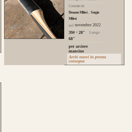
Costruito da
Donato Milesi
Sergio
Milesi
novembre 2022
nel
a
Lungo
39#
28
"
68"
per arciere
mancino
Archi nuovi in pronta
consegna