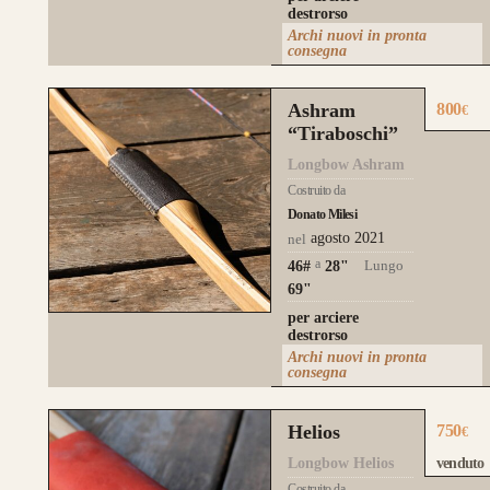
destrorso
Archi nuovi in pronta
consegna
Ashram
800
€
“Tiraboschi”
Longbow Ashram
Costruito da
Donato Milesi
agosto 2021
nel
a
Lungo
46#
28
"
69"
per arciere
destrorso
Archi nuovi in pronta
consegna
Helios
750
€
Longbow Helios
venduto
Costruito da