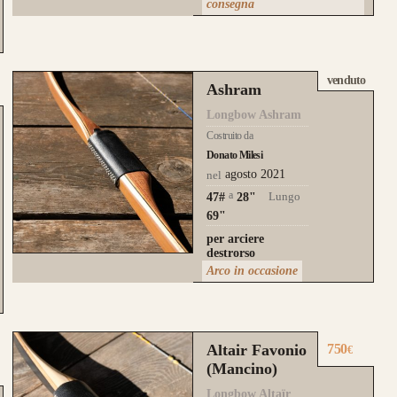
consegna
venduto
Ashram
Longbow Ashram
Costruito da
Donato Milesi
agosto 2021
nel
a
Lungo
47#
28
"
69"
per arciere
destrorso
Arco in occasione
Altair Favonio
750
€
(Mancino)
Longbow Altaïr