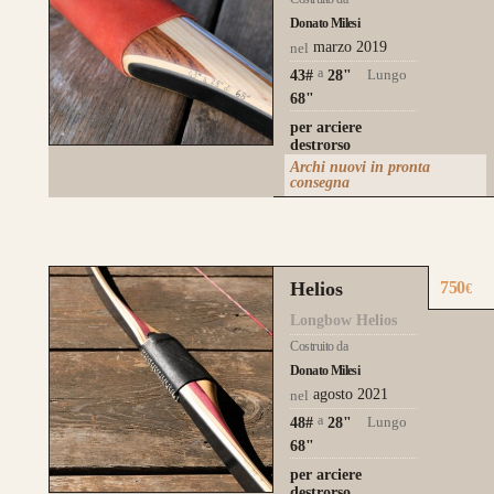
Donato Milesi
marzo 2019
nel
a
Lungo
43#
28
"
68"
per arciere
destrorso
Archi nuovi in pronta
consegna
Helios
750
€
Longbow Helios
Costruito da
Donato Milesi
agosto 2021
nel
a
Lungo
48#
28
"
68"
per arciere
destrorso