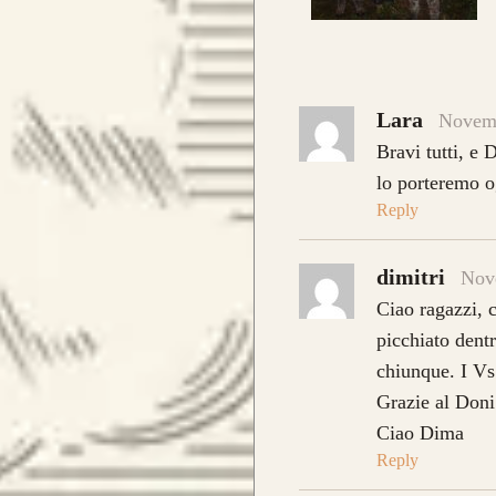
 E ORDINA IL TUO
Ris
car
lam
Lara
Novemb
ba
Bravi tutti, e 
Fib
lo porteremo o
Reply
dimitri
Nov
Ciao ragazzi, 
Que
picchiato dent
la 
chiunque. I Vs 
 E ORDINA IL TUO
Grazie al Doni
la 
Ciao Dima
l’e
Reply