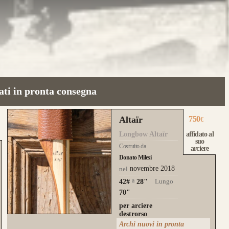
ati in pronta consegna
Altaïr
750
€
Longbow Altaïr
affidato al
suo
Costruito da
arciere
Donato Milesi
novembre 2018
nel
a
Lungo
42#
28
"
70"
per arciere
destrorso
Archi nuovi in pronta