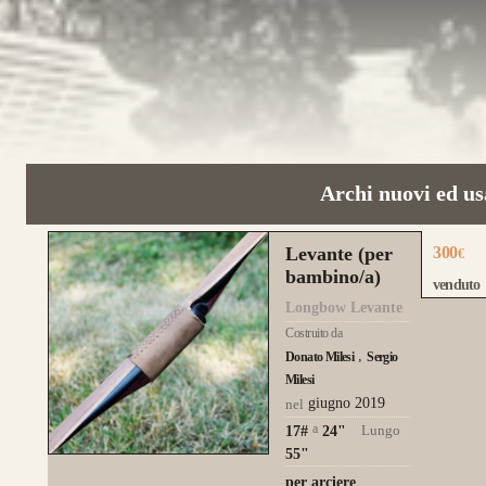
Archi nuovi ed us
Levante (per
300
€
bambino/a)
venduto
Longbow Levante
Costruito da
Donato Milesi
Sergio
Milesi
giugno 2019
nel
a
Lungo
17#
24
"
55"
per arciere