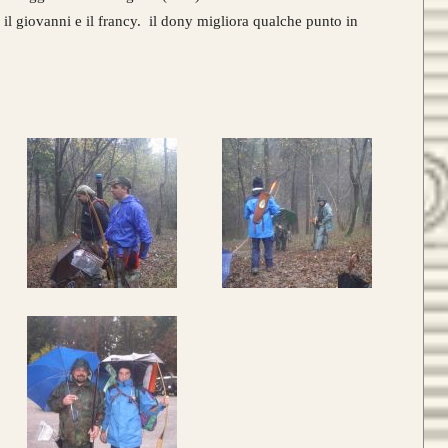
 il giovanni e il francy. il dony migliora qualche punto in
atteristica che contraddistingue
sto modello sono le
DUE
lamine di
giato
Tasso, Osage o Bambù
,
con
 struttura composta da
4 lamine di
no
.
da 800€
ce un nuovo modello di punta,
ale nei colori e nelle essenza ad
LIOS.