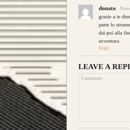
donato
Nove
grazie a te dim
parte lo strumen
dai poi alla fi
avventura
Reply
archi già realizzati su misura
LEAVE A REP
Comment: