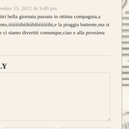
da 750€
mbre 15, 2012 At 9:49 pm
itri bella giornata passata in ottima compagnia,a
to,iiiiiiiiihiihiihihiiiiiiihi,e la pioggia battente,ma si
ne ci siamo divertiti comunque,ciao e alla prossima
LY