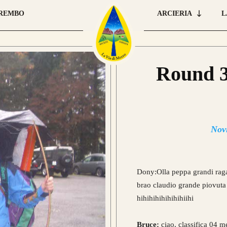
BREMBO
ARCIERIA
L
Round 
Nov
Dony:Olla peppa grandi rag
brao claudio grande piovuta
hihihihihihihihiihi
Bruce:
ciao, classifica 04 me