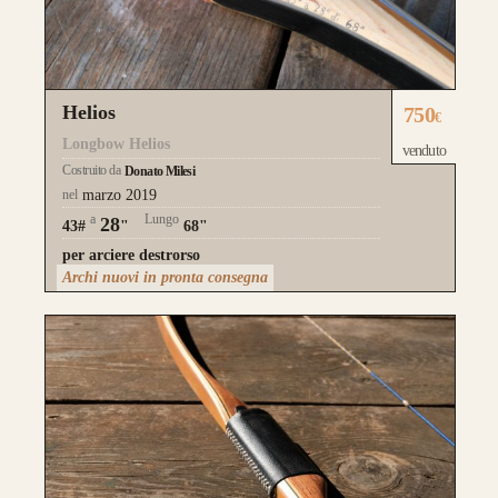
Helios
750
€
Longbow Helios
venduto
Costruito da
Donato Milesi
nel
marzo 2019
a
Lungo
28
43#
"
68"
per arciere destrorso
Archi nuovi in pronta consegna