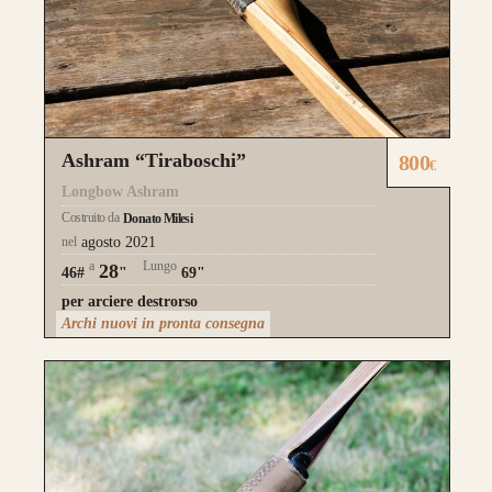
Ashram “Tiraboschi”
800
€
Longbow Ashram
Costruito da
Donato Milesi
nel
agosto 2021
a
Lungo
28
46#
"
69"
per arciere destrorso
Archi nuovi in pronta consegna