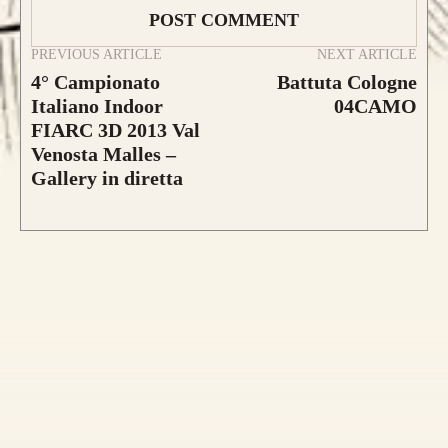
PREVIOUS ARTICLE
NEXT ARTICLE
Caratteristica che contraddistingue questo
4° Campionato
Battuta Cologne
modello sono le
DUE
lamine di pregiato
Italiano Indoor
04CAMO
Tasso, Osage o Bambù
,
con una struttura
FIARC 3D 2013 Val
composta da
4 lamine di legno
.
Venosta Malles –
Gallery in diretta
da 800€
CONFIGURA E ORDINA IL
TUO LONGBOW