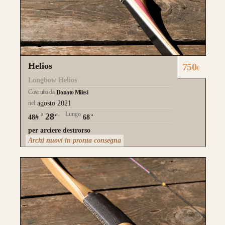
Helios
750
€
Longbow Helios
Costruito da
Donato Milesi
nel
agosto 2021
a
Lungo
28
48#
"
68"
per arciere destrorso
Archi nuovi in pronta consegna