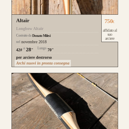
TUO LONGBOW
Altaïr
750
€
Longbow Altaïr
affidato al
suo
Costruito da
Donato Milesi
arciere
nel
novembre 2018
Questo modello si contraddistingue per la
a
Lungo
28
42#
"
70"
composizione a
Tre Lamine in legno
.
per arciere destrorso
Archi nuovi in pronta consegna
la risposta meccanica è la medesima e
l’estetica risulta più pulita.
da 750€
Guarda alcuni degli archi già