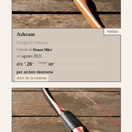
venduto
Ashram
Longbow Ashram
Costruito da
Donato Milesi
nel
agosto 2021
a
Lungo
28
47#
"
69"
per arciere destrorso
Arco in occasione