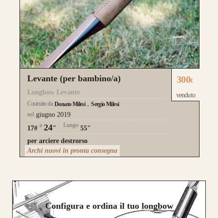
Levante (per bambino/a)
300
€
Longbow Levante
venduto
Costruito da
Donato Milesi
Sergio Milesi
nel
giugno 2019
a
Lungo
24
17#
"
55"
per arciere destrorso
Archi nuovi in pronta consegna
Configura e ordina il tuo longbow