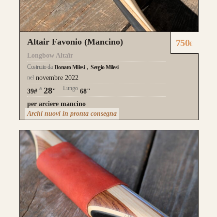
realizzati su misura
Altair Favonio (Mancino)
750
€
Longbow Altaïr
Costruito da
Donato Milesi
Sergio Milesi
nel
novembre 2022
a
Lungo
28
39#
"
68"
per arciere mancino
Archi nuovi in pronta consegna