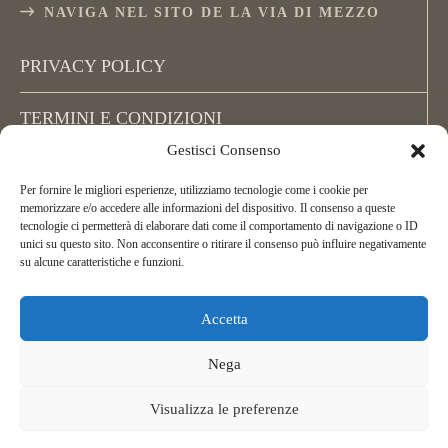
NAVIGA NEL SITO DE LA VIA DI MEZZO
PRIVACY POLICY
TERMINI E CONDIZIONI
Gestisci Consenso
COOKIE POLICY (UE)
Per fornire le migliori esperienze, utilizziamo tecnologie come i cookie per
memorizzare e/o accedere alle informazioni del dispositivo. Il consenso a queste
tecnologie ci permetterà di elaborare dati come il comportamento di navigazione o ID
unici su questo sito. Non acconsentire o ritirare il consenso può influire negativamente
su alcune caratteristiche e funzioni.
Accetta
Copyright La Via di Mezzo, All Rights Reserved.
ASD La Via di Mezzo Arcieri Natura
Nega
C.F. 02395450162
Telefonor:
+39 349 256 72 02
Visualizza le preferenze