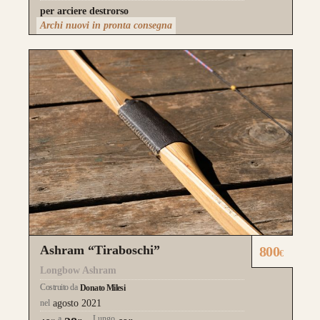
per arciere destrorso
Archi nuovi in pronta consegna
Ashram “Tiraboschi”
800
€
Longbow Ashram
Costruito da
Donato Milesi
nel
agosto 2021
a
Lungo