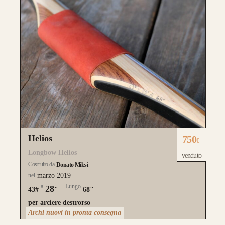
Rispetto ad Helios, Alben segue le
caratteristiche del modello Ashram
con 4
lamine di legno
,
due di tasso e due di
bambù.
Fibre di vetro color Nero
.
da 890€
Helios
750
€
CONFIGURA E ORDINA IL
Longbow Helios
venduto
Costruito da
TUO LONGBOW
Donato Milesi
nel
marzo 2019
a
Lungo
28
43#
"
68"
per arciere destrorso
Archi nuovi in pronta consegna