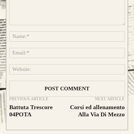
Comment:
Name
Emai
CONFIGURA E ORDINA IL
Websi
TUO LONGBOW
PREVIOUS ARTICLE
NEXT ARTICLE
Battuta Trescore
Corsi ed allenamento
04POTA
Alla Via Di Mezzo
Caratteristica che contraddistingue questo
modello sono le
DUE
lamine di pregiato
Tasso, Osage o Bambù
,
con una struttura