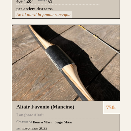
28
46#
"
69"
per arciere destrorso
Archi nuovi in pronta consegna
Altair Favonio (Mancino)
750
€
Longbow Altaïr
Costruito da
Donato Milesi
Sergio Milesi
nel
novembre 2022