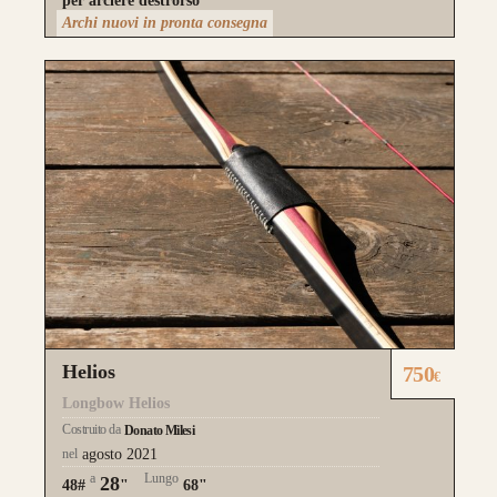
per arciere destrorso
Archi nuovi in pronta consegna
Helios
750
€
Longbow Helios
Costruito da
Donato Milesi
nel
agosto 2021
a
Lungo
28
48#
"
68"