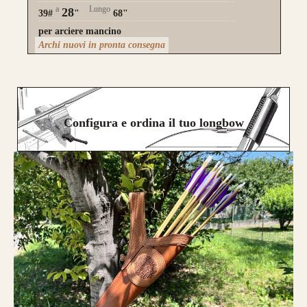
a
Lungo
28
39#
"
68"
per arciere mancino
Archi nuovi in pronta consegna
Configura e ordina il tuo longbow