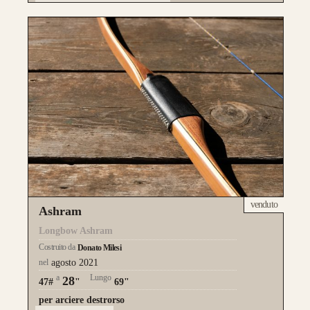
venduto
Ashram
Longbow Ashram
Costruito da
Donato Milesi
nel
agosto 2021
a
Lungo
28
47#
"
69"
per arciere destrorso