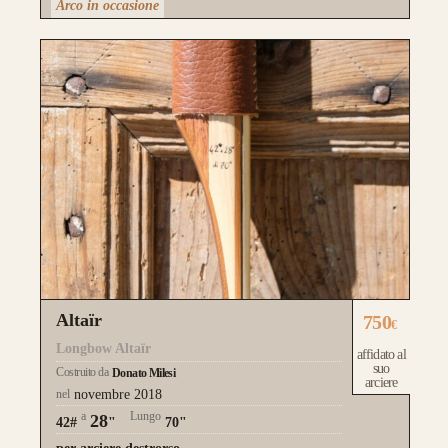
Arco in occasione
Altaïr
750
€
Longbow Altaïr
affidato al
suo
Costruito da
Donato Milesi
arciere
nel
novembre 2018
a
Lungo
28
42#
"
70"