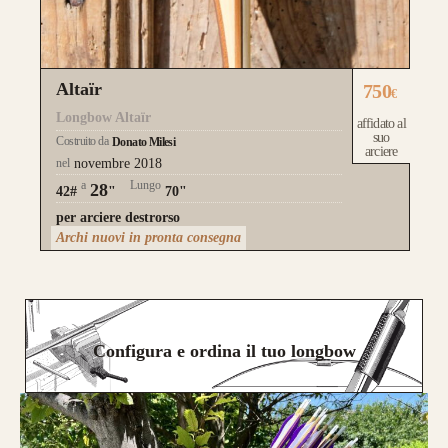
Altaïr
750
€
Longbow Altaïr
affidato al
suo
Costruito da
Donato Milesi
arciere
nel
novembre 2018
a
Lungo
28
42#
"
70"
per arciere destrorso
Archi nuovi in pronta consegna
Configura e ordina il tuo longbow