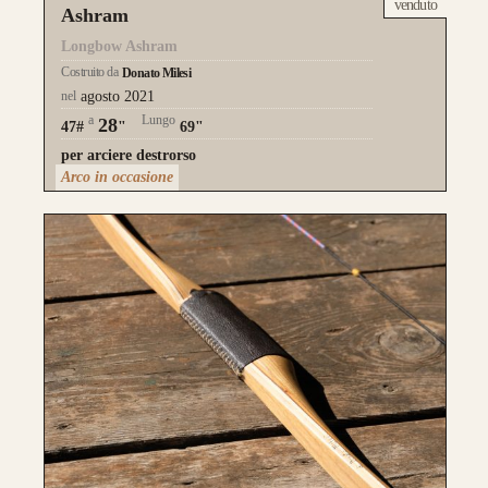
venduto
Ashram
Longbow Ashram
Costruito da
Donato Milesi
nel
agosto 2021
a
Lungo
28
47#
"
69"
per arciere destrorso
Arco in occasione