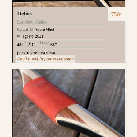
Helios
750
€
Longbow Helios
Costruito da
Donato Milesi
nel
agosto 2021
a
Lungo
28
48#
"
68"
per arciere destrorso
Archi nuovi in pronta consegna