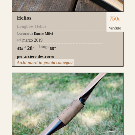
Helios
750
€
Longbow Helios
venduto
Costruito da
Donato Milesi
nel
marzo 2019
a
Lungo
28
43#
"
68"
per arciere destrorso
Archi nuovi in pronta consegna