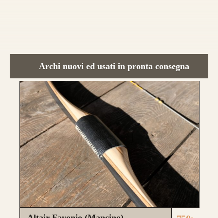
Nasce un nuovo modello di punta, uguale
nei colori e nelle essenza ad HELIOS.
Rispetto ad Helios, Alben segue le
caratteristiche del modello Ashram
con 4
Archi nuovi ed usati in pronta consegna
lamine di legno
,
due di tasso e due di
bambù.
Fibre di vetro color Nero
.
da 890€
CONFIGURA E ORDINA IL
TUO LONGBOW
Altair Favonio (Mancino)