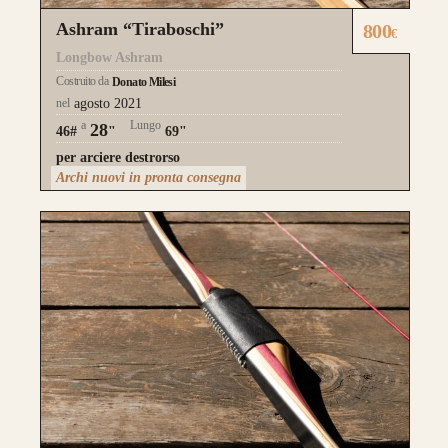
Ashram “Tiraboschi”
800
€
Longbow Ashram
Costruito da
Donato Milesi
nel
agosto 2021
a
Lungo
28
46#
"
69"
per arciere destrorso
Archi nuovi in pronta consegna