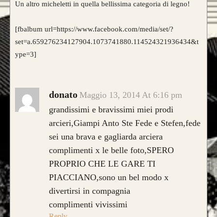
Un altro micheletti in quella bellissima categoria di legno!
[fbalbum url=https://www.facebook.com/media/set/?
set=a.659276234127904.1073741880.114524321936434&t
ype=3]
donato
Maggio 13, 2014 At 6:16 pm
grandissimi e bravissimi miei prodi
arcieri,Giampi Anto Ste Fede e Stefen,fede
sei una brava e gagliarda arciera
complimenti x le belle foto,SPERO
PROPRIO CHE LE GARE TI
PIACCIANO,sono un bel modo x
divertirsi in compagnia
complimenti vivissimi
Reply