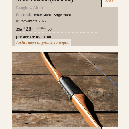
750
€
Longbow Altaïr
Costruito da
Donato Milesi
Sergio Milesi
nel
novembre 2022
a
Lungo
28
39#
"
68"
Questo modello si contraddistingue per la
per arciere mancino
composizione a
Tre Lamine in legno
.
Archi nuovi in pronta consegna
la risposta meccanica è la medesima e
l’estetica risulta più pulita.
da 750€
Guarda alcuni degli archi già
realizzati su misura