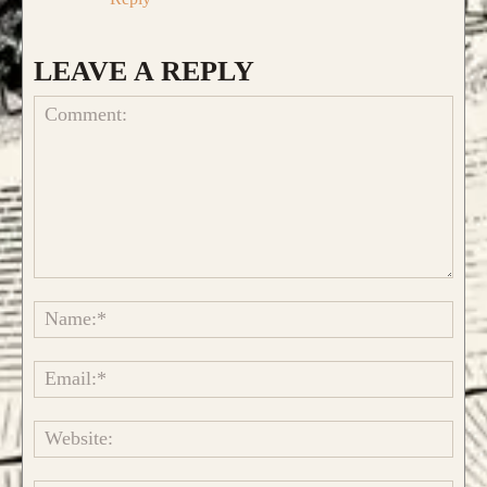
LEAVE A REPLY
Comment:
Name
CONFIGURA E ORDINA IL
TUO LONGBOW
Emai
Websi