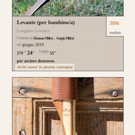
Levante (per bambino/a)
300
€
Longbow Levante
venduto
Costruito da
Donato Milesi
Sergio Milesi
nel
giugno 2019
a
Lungo
24
17#
"
55"
per arciere destrorso
Archi nuovi in pronta consegna