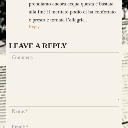
prendiamo ancora acqua questa è bastata.
alla fine il meritato podio ci ha confortato
e presto è tornata l’allegria .
Reply
LEAVE A REPLY
CONFIGURA E ORDINA IL
Comment:
TUO LONGBOW
Name
Emai