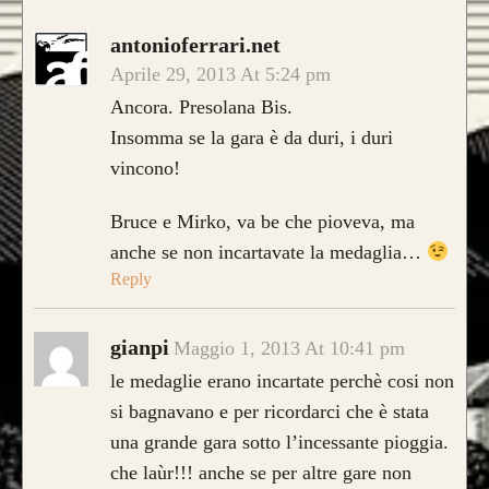
antonioferrari.net
Aprile 29, 2013 At 5:24 pm
Ancora. Presolana Bis.
Insomma se la gara è da duri, i duri
vincono!
Bruce e Mirko, va be che pioveva, ma
anche se non incartavate la medaglia…
Reply
gianpi
Maggio 1, 2013 At 10:41 pm
le medaglie erano incartate perchè cosi non
si bagnavano e per ricordarci che è stata
una grande gara sotto l’incessante pioggia.
che laùr!!! anche se per altre gare non