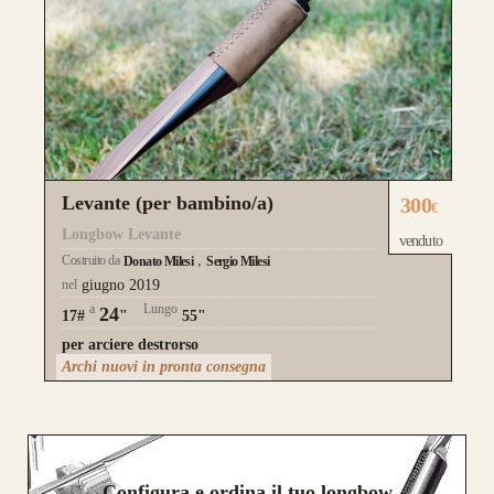
Levante (per bambino/a)
300
€
Longbow Levante
venduto
Costruito da
Donato Milesi
Sergio Milesi
nel
giugno 2019
a
Lungo
24
17#
"
55"
per arciere destrorso
Archi nuovi in pronta consegna
Configura e ordina il tuo longbow