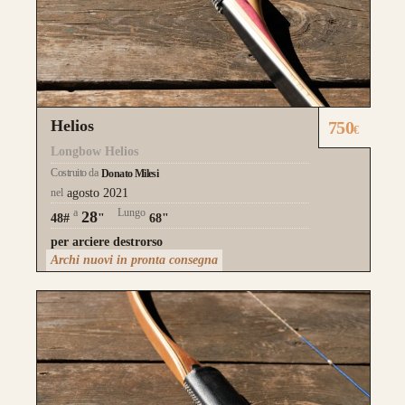
Helios
750
€
Longbow Helios
Costruito da
Donato Milesi
nel
agosto 2021
a
Lungo
28
48#
"
68"
per arciere destrorso
Archi nuovi in pronta consegna