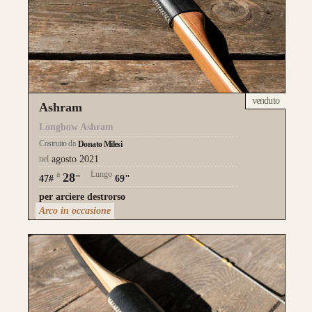
venduto
Ashram
Longbow Ashram
Costruito da
Donato Milesi
nel
agosto 2021
a
Lungo
28
47#
"
69"
per arciere destrorso
Arco in occasione