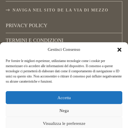
NAVIGA NEL SITO DE LA VIA DI MEZZO
PRIVACY POLICY
TERMINI E CONDIZIONI
Gestisci Consenso
COOKIE POLICY (UE)
Per fornire le migliori esperienze, utilizziamo tecnologie come i cookie per
memorizzare e/o accedere alle informazioni del dispositivo. Il consenso a queste
tecnologie ci permetterà di elaborare dati come il comportamento di navigazione o ID
unici su questo sito. Non acconsentire o ritirare il consenso può influire negativamente
su alcune caratteristiche e funzioni.
Accetta
Copyright La Via di Mezzo, All Rights Reserved.
ASD La Via di Mezzo Arcieri Natura
Nega
C.F. 02395450162
Telefonor:
+39 349 256 72 02
Visualizza le preferenze