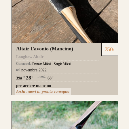
Altair Favonio (Mancino)
750
€
Longbow Altaïr
Costruito da
Donato Milesi
Sergio Milesi
nel
novembre 2022
a
Lungo
28
39#
"
68"
per arciere mancino
Archi nuovi in pronta consegna