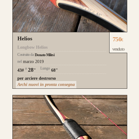
Helios
750
€
Longbow Helios
venduto
Costruito da
Donato Milesi
nel
marzo 2019
a
Lungo
28
43#
"
68"
per arciere destrorso
Archi nuovi in pronta consegna