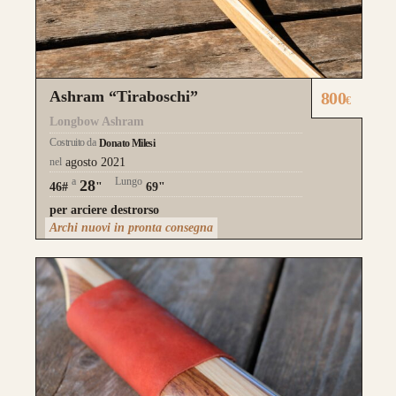
Guarda alcuni degli archi già
realizzati su misura
Ashram “Tiraboschi”
800
€
Longbow Ashram
Costruito da
Donato Milesi
nel
agosto 2021
a
Lungo
28
46#
"
69"
per arciere destrorso
Archi nuovi in pronta consegna