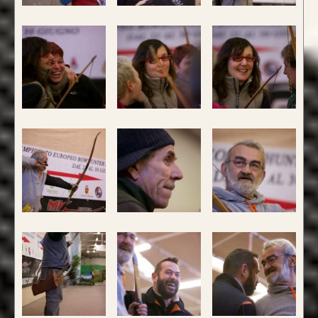
Nasce un nuovo modello di punta, uguale
nei colori e nelle essenza ad HELIOS.
Rispetto ad Helios, Alben segue le
caratteristiche del modello Ashram
con 4
lamine di legno
,
due di tasso e due di
bambù.
Fibre di vetro color Nero
.
da 890€
CONFIGURA E ORDINA IL
TUO LONGBOW