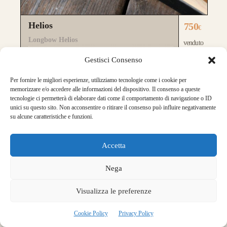
Helios
750
€
Longbow Helios
venduto
Costruito da
Donato Milesi
Gestisci Consenso
nel
marzo 2019
a
Lungo
28
43#
"
68"
Per fornire le migliori esperienze, utilizziamo tecnologie come i cookie per
memorizzare e/o accedere alle informazioni del dispositivo. Il consenso a queste
per arciere destrorso
tecnologie ci permetterà di elaborare dati come il comportamento di navigazione o ID
Archi nuovi in pronta consegna
unici su questo sito. Non acconsentire o ritirare il consenso può influire negativamente
su alcune caratteristiche e funzioni.
Accetta
Nega
Visualizza le preferenze
Cookie Policy
Privacy Policy