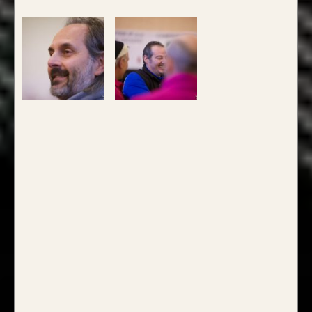
Questo modello si contraddistingue per la
composizione a
Tre Lamine in legno
.
la risposta meccanica è la medesima e
l’estetica risulta più pulita.
da 750€
Guarda alcuni degli archi già