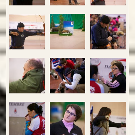
Caratteristica che contraddistingue questo
modello sono le
DUE
lamine di pregiato
Tasso, Osage o Bambù
,
con una struttura
composta da
4 lamine di legno
.
da 800€
CONFIGURA E ORDINA IL
TUO LONGBOW