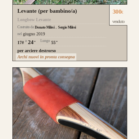
Levante (per bambino/a)
300
€
Longbow Levante
venduto
Costruito da
Donato Milesi
Sergio Milesi
nel
giugno 2019
a
Lungo
24
17#
"
55"
per arciere destrorso
Archi nuovi in pronta consegna