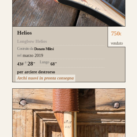
Helios
750
€
Longbow Helios
venduto
Costruito da
Donato Milesi
nel
marzo 2019
a
Lungo
28
43#
"
68"
per arciere destrorso
Archi nuovi in pronta consegna