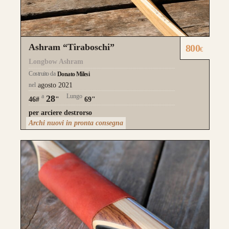
Ashram “Tiraboschi”
800
€
Longbow Ashram
Costruito da
Donato Milesi
nel
agosto 2021
a
Lungo
28
46#
"
69"
per arciere destrorso
Archi nuovi in pronta consegna