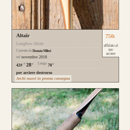
Altaïr
750
€
Longbow Altaïr
affidato al
suo
Costruito da
Donato Milesi
arciere
nel
novembre 2018
a
Lungo
28
42#
"
70"
per arciere destrorso
Archi nuovi in pronta consegna