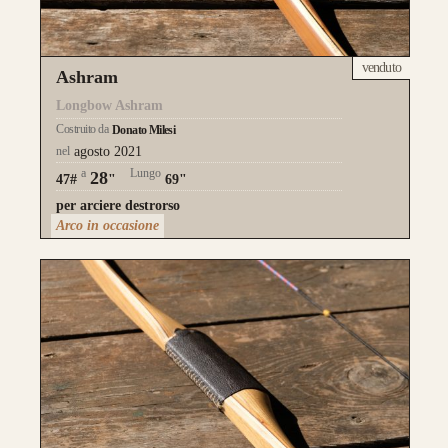
venduto
Ashram
Longbow Ashram
Costruito da
Donato Milesi
nel
agosto 2021
a
Lungo
28
47#
"
69"
per arciere destrorso
Arco in occasione