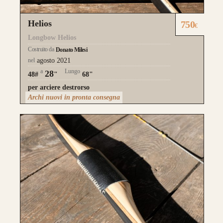
Helios
750
€
Longbow Helios
Costruito da
Donato Milesi
nel
agosto 2021
a
Lungo
28
48#
"
68"
per arciere destrorso
Archi nuovi in pronta consegna