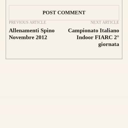
PREVIOUS ARTICLE
NEXT ARTICLE
Allenamenti Spino
Campionato Italiano
Novembre 2012
Indoor FIARC 2°
Questo modello si contraddistingue per la
giornata
composizione a
Tre Lamine in legno
.
la risposta meccanica è la medesima e
l’estetica risulta più pulita.
da 750€
Guarda alcuni degli archi già