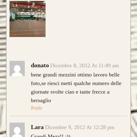
Caratteristica che contraddistingue questo
modello sono le
DUE
lamine di pregiato
Tasso, Osage o Bambù
,
con una struttura
composta da
4 lamine di legno
.
da 800€
donato
Dicembre 8, 2012 At 11:49 am
bene grandi mezzini ottimo lavoro belle
foto,se riesci metti qualche numero delle
giornate svolte ciao e tante frecce a
CONFIGURA E ORDINA IL
bersaglio
TUO LONGBOW
Reply
Lara
Dicembre 9, 2012 At 12:28 pm
Grandi Mezz!! :))