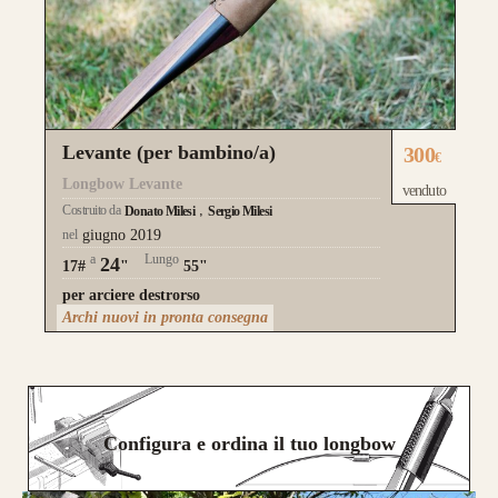
Levante (per bambino/a)
300
€
Longbow Levante
venduto
Costruito da
Donato Milesi
Sergio Milesi
nel
giugno 2019
a
Lungo
24
17#
"
55"
per arciere destrorso
Archi nuovi in pronta consegna
Configura e ordina il tuo longbow