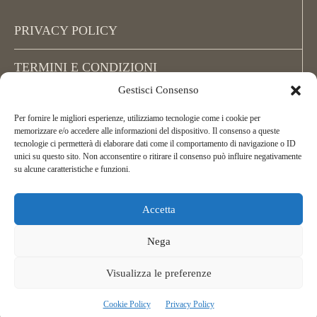
PRIVACY POLICY
TERMINI E CONDIZIONI
Gestisci Consenso
COOKIE POLICY (UE)
Per fornire le migliori esperienze, utilizziamo tecnologie come i cookie per
memorizzare e/o accedere alle informazioni del dispositivo. Il consenso a queste
tecnologie ci permetterà di elaborare dati come il comportamento di navigazione o ID
unici su questo sito. Non acconsentire o ritirare il consenso può influire negativamente
su alcune caratteristiche e funzioni.
Accetta
Copyright La Via di Mezzo, All Rights Reserved.
ASD La Via di Mezzo Arcieri Natura
Nega
C.F. 02395450162
Telefonor:
+39 349 256 72 02
Visualizza le preferenze
Cookie Policy
Privacy Policy