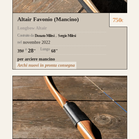
Altair Favonio (Mancino)
750
€
Longbow Altaïr
Costruito da
Donato Milesi
Sergio Milesi
nel
novembre 2022
a
Lungo
28
39#
"
68"
per arciere mancino
Archi nuovi in pronta consegna