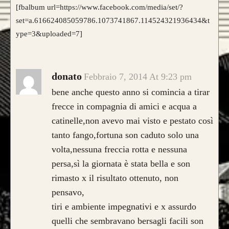
[fbalbum url=https://www.facebook.com/media/set/?
set=a.616624085059786.1073741867.114524321936434&t
ype=3&uploaded=7]
donato
Febbraio 7, 2014 At 9:23 pm
bene anche questo anno si comincia a tirar
frecce in compagnia di amici e acqua a
catinelle,non avevo mai visto e pestato così
tanto fango,fortuna son caduto solo una
volta,nessuna freccia rotta e nessuna
persa,sì la giornata è stata bella e son
rimasto x il risultato ottenuto, non
pensavo,
tiri e ambiente impegnativi e x assurdo
quelli che sembravano bersagli facili son