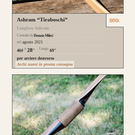
TUO LONGBOW
Ashram “Tiraboschi”
800
€
Longbow Ashram
Costruito da
Donato Milesi
nel
agosto 2021
Questo modello si contraddistingue per la
a
Lungo
28
46#
"
69"
composizione a
Tre Lamine in legno
.
per arciere destrorso
Archi nuovi in pronta consegna
la risposta meccanica è la medesima e
l’estetica risulta più pulita.
da 750€
Guarda alcuni degli archi già