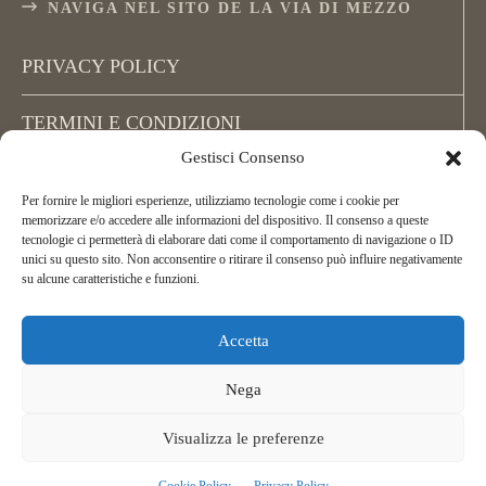
NAVIGA NEL SITO DE LA VIA DI MEZZO
PRIVACY POLICY
TERMINI E CONDIZIONI
Gestisci Consenso
COOKIE POLICY (UE)
Per fornire le migliori esperienze, utilizziamo tecnologie come i cookie per
memorizzare e/o accedere alle informazioni del dispositivo. Il consenso a queste
tecnologie ci permetterà di elaborare dati come il comportamento di navigazione o ID
unici su questo sito. Non acconsentire o ritirare il consenso può influire negativamente
su alcune caratteristiche e funzioni.
Accetta
Copyright La Via di Mezzo, All Rights Reserved.
ASD La Via di Mezzo Arcieri Natura
Nega
C.F. 02395450162
Telefonor:
+39 349 256 72 02
Visualizza le preferenze