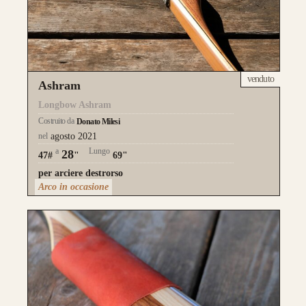
venduto
Ashram
Longbow Ashram
Costruito da
Donato Milesi
nel
agosto 2021
a
Lungo
28
47#
"
69"
per arciere destrorso
Arco in occasione