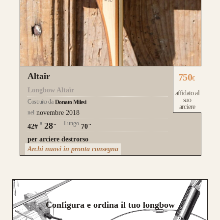
Altaïr
750
€
Longbow Altaïr
affidato al
suo
Costruito da
Donato Milesi
arciere
nel
novembre 2018
a
Lungo
28
42#
"
70"
per arciere destrorso
Archi nuovi in pronta consegna
Configura e ordina il tuo longbow