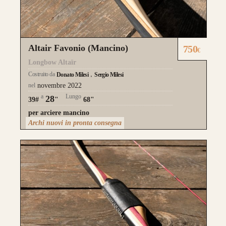
Altair Favonio (Mancino)
750
€
Longbow Altaïr
Costruito da
Donato Milesi
Sergio Milesi
nel
novembre 2022
a
Lungo
28
39#
"
68"
per arciere mancino
Archi nuovi in pronta consegna