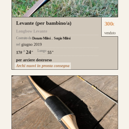
realizzati su misura
Levante (per bambino/a)
300
€
Longbow Levante
venduto
Costruito da
Donato Milesi
Sergio Milesi
nel
giugno 2019
a
Lungo
24
17#
"
55"
per arciere destrorso
Archi nuovi in pronta consegna