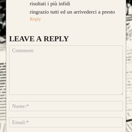
risultati i più infidi
ringrazio tutti ed un arrivederci a presto
Reply
LEAVE A REPLY
CONFIGURA E ORDINA IL
Comment:
TUO LONGBOW
Name
Emai