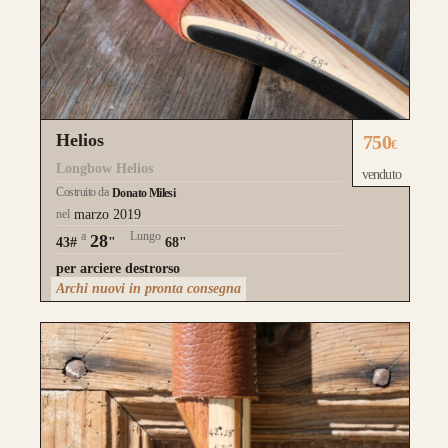
Helios
750
€
Longbow Helios
venduto
Costruito da
Donato Milesi
nel
marzo 2019
a
Lungo
28
43#
"
68"
per arciere destrorso
Archi nuovi in pronta consegna