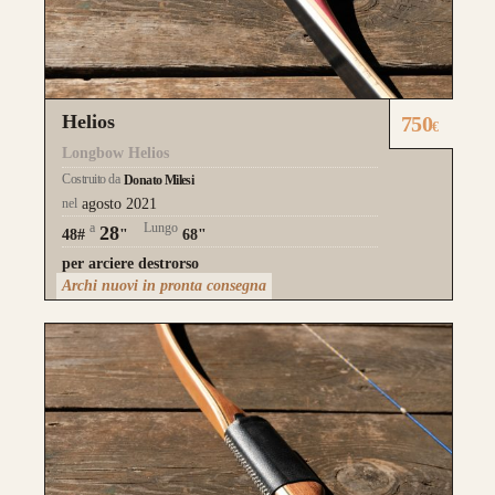
Helios
750
€
Longbow Helios
Costruito da
Donato Milesi
nel
agosto 2021
a
Lungo
28
48#
"
68"
per arciere destrorso
Archi nuovi in pronta consegna