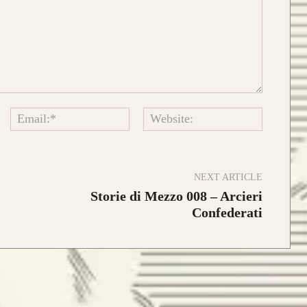
da 890€
sto modello si contraddistingue per
Name:*
Email:*
Website:
composizione a
Tre Lamine in legno
.
risposta meccanica è la medesima e
stetica risulta più pulita.
NEXT ARTICLE
Storie di Mezzo 008 – Arcieri
da 750€
Confederati