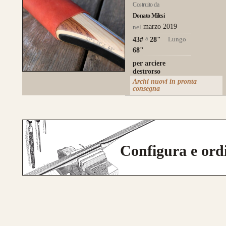
Costruito da
Donato Milesi
marzo 2019
nel
a
Lungo
43#
28
"
68"
per arciere
destrorso
Archi nuovi in pronta
consegna
Configura e ord