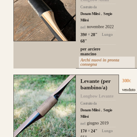
Costruito da
Donato Milesi
Sergio
Milesi
novembre 2022
nel
a
Lungo
39#
28
"
68"
per arciere
mancino
Archi nuovi in pronta
consegna
Levante (per
300
€
bambino/a)
venduto
Longbow Levante
Costruito da
Donato Milesi
Sergio
Milesi
giugno 2019
nel
a
Lungo
17#
24
"