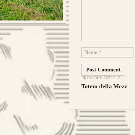
Comment:
Que
la 
 E ORDINA IL TUO
la 
l’e
PREVIOUS ARTICLE
Totem della Mezz