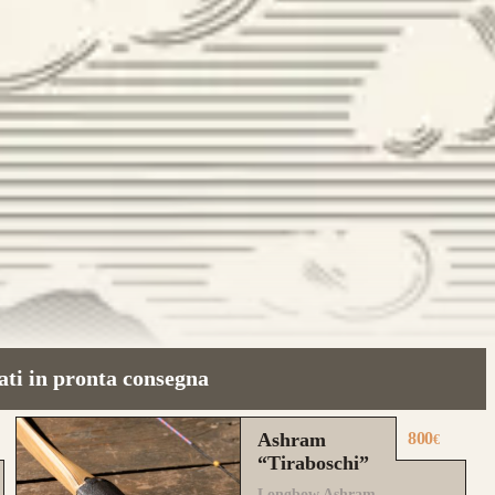
archi già realizzati su misura
ati in pronta consegna
Ashram
800
€
“Tiraboschi”
Longbow Ashram