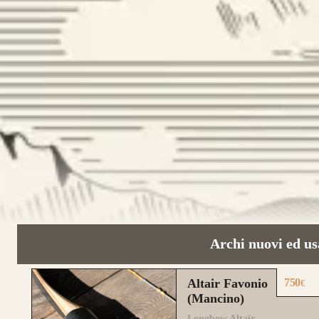
Guarda alcuni degli 
Archi nuovi ed us
Altair Favonio
750
€
(Mancino)
Longbow Altaïr