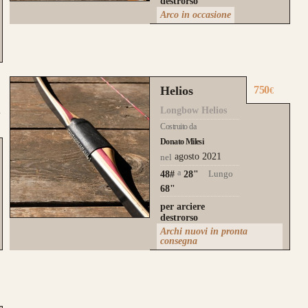
destrorso
Arco in occasione
Helios
750
€
Longbow Helios
Costruito da
Donato Milesi
agosto 2021
nel
a
Lungo
48#
28
"
68"
per arciere
destrorso
Archi nuovi in pronta
consegna