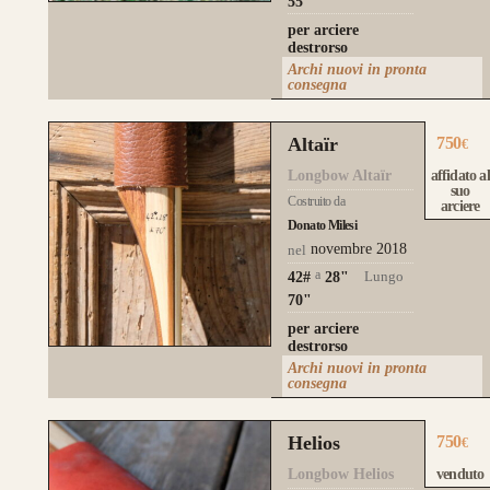
55"
per arciere
destrorso
Archi nuovi in pronta
consegna
Altaïr
750
€
Longbow Altaïr
affidato al
suo
Costruito da
arciere
Donato Milesi
novembre 2018
nel
a
Lungo
42#
28
"
70"
per arciere
destrorso
Archi nuovi in pronta
consegna
Helios
750
€
Longbow Helios
venduto