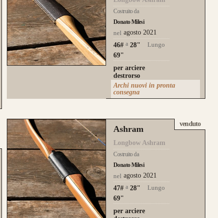
Costruito da
Donato Milesi
agosto 2021
nel
a
Lungo
46#
28
"
69"
per arciere
destrorso
Archi nuovi in pronta
consegna
venduto
Ashram
Longbow Ashram
Costruito da
Donato Milesi
agosto 2021
nel
a
Lungo
47#
28
"
69"
per arciere