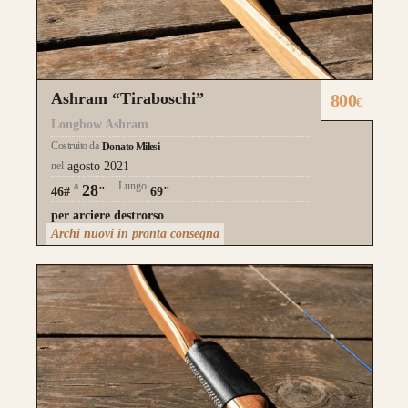
Ashram “Tiraboschi”
800
€
Longbow Ashram
Costruito da
Donato Milesi
nel
agosto 2021
a
Lungo
28
46#
"
69"
per arciere destrorso
Archi nuovi in pronta consegna