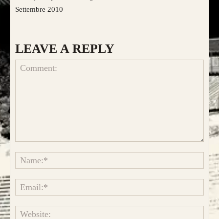
Settembre 2010
LEAVE A REPLY
Comment:
Name
Emai
Websi