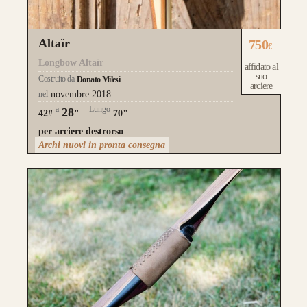
Altaïr
750
€
Longbow Altaïr
affidato al
suo
Costruito da
Donato Milesi
arciere
nel
novembre 2018
a
Lungo
28
42#
"
70"
per arciere destrorso
Archi nuovi in pronta consegna