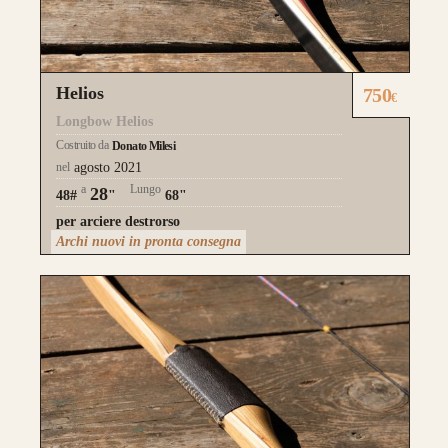
Helios
750
€
Longbow Helios
Costruito da
Donato Milesi
nel
agosto 2021
a
Lungo
28
48#
"
68"
per arciere destrorso
Archi nuovi in pronta consegna