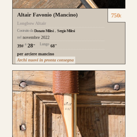
l’estetica risulta più pulita.
Altair Favonio (Mancino)
750
€
da 750€
Longbow Altaïr
Costruito da
Donato Milesi
Sergio Milesi
nel
novembre 2022
a
Lungo
28
39#
"
68"
per arciere mancino
Archi nuovi in pronta consegna
Guarda alcuni degli archi già
realizzati su misura