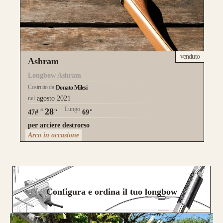
venduto
Ashram
Longbow Ashram
Costruito da
Donato Milesi
nel
agosto 2021
a
Lungo
28
47#
"
69"
per arciere destrorso
Arco in occasione
Configura e ordina il tuo longbow