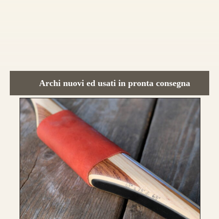
CONFIGURA E ORDINA IL
TUO LONGBOW
Archi nuovi ed usati in pronta consegna
Nasce un nuovo modello di punta, uguale
nei colori e nelle essenza ad HELIOS.
Rispetto ad Helios, Alben segue le
caratteristiche del modello Ashram
con 4
lamine di legno
,
due di tasso e due di
bambù.
Fibre di vetro color Nero
.