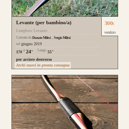
Levante (per bambino/a)
300
€
Longbow Levante
venduto
Costruito da
Donato Milesi
Sergio Milesi
nel
giugno 2019
a
Lungo
24
17#
"
55"
per arciere destrorso
Archi nuovi in pronta consegna