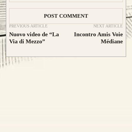
CONFIGURA E ORDINA IL
PREVIOUS ARTICLE
NEXT ARTICLE
TUO LONGBOW
Nuovo video de “La
Incontro Amis Voie
Via di Mezzo”
Médiane
Caratteristica che contraddistingue questo
modello sono le
DUE
lamine di pregiato
Tasso, Osage o Bambù
,
con una struttura
composta da
4 lamine di legno
.
da 800€