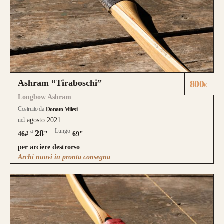
Ashram “Tiraboschi”
800
€
Longbow Ashram
Costruito da
Donato Milesi
nel
agosto 2021
a
Lungo
28
46#
"
69"
per arciere destrorso
Archi nuovi in pronta consegna