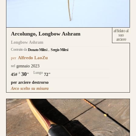
affidato al
Arcolungo, Longbow Ashram
suo
arciere
Longbow Ashram
Costruito da
Donato Milesi
Sergio Milesi
Alfredo LaoZu
per
nel
gennaio 2023
a
Lungo
30
45#
"
72"
per arciere destrorso
Arco scelto su misura
CONFIGURA E ORDINA IL
TUO LONGBOW