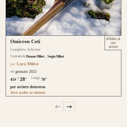
affidato al
Omicron Ceti
suo
arciere
Longbow Ashram
Costruito da
Donato Milesi
Sergio Milesi
Luca Milesi
per
nel
gennaio 2021
a
Lungo
28
45#
"
70"
per arciere destrorso
Arco scelto su misura