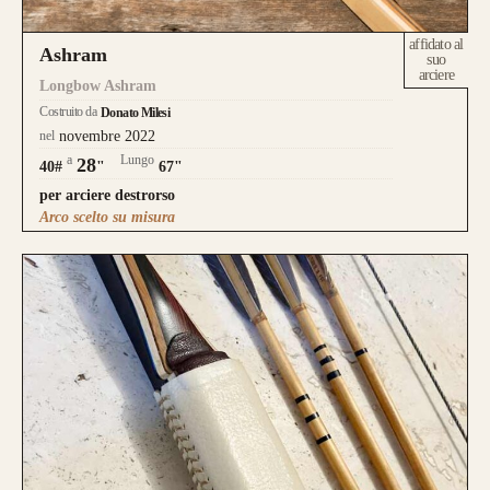
affidato al
Ashram
suo
arciere
Longbow Ashram
Costruito da
Donato Milesi
nel
novembre 2022
a
Lungo
28
40#
"
67"
per arciere destrorso
Arco scelto su misura