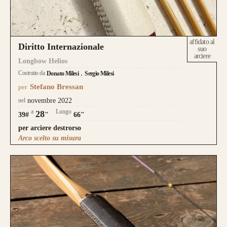
affidato al
Diritto Internazionale
suo
arciere
Longbow Helios
Costruito da
Donato Milesi
Sergio Milesi
Stefano Bressan
per
nel
novembre 2022
a
Lungo
28
39#
"
66"
per arciere destrorso
Arco scelto su misura