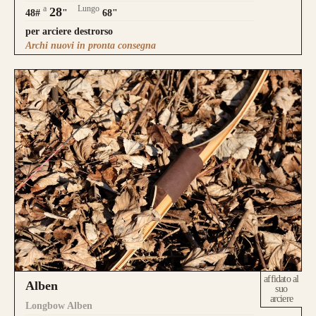
a
Lungo
28
48#
"
68"
per arciere destrorso
Archi nuovi in pronta consegna
affidato al
Alben
suo
arciere
Longbow Alben