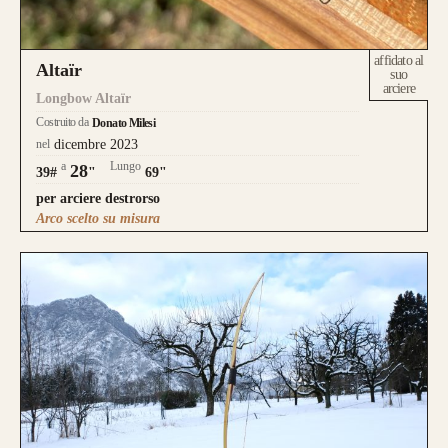
affidato al
Altaïr
suo
arciere
Longbow Altaïr
Costruito da
Donato Milesi
nel
dicembre 2023
a
Lungo
28
39#
"
69"
per arciere destrorso
Arco scelto su misura