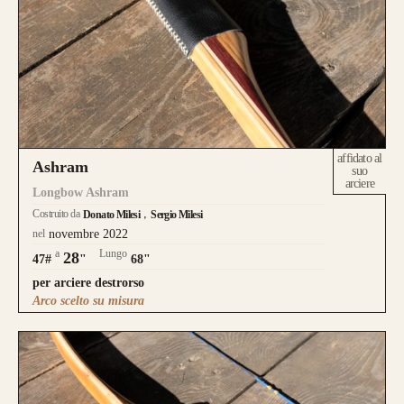
Caratteristica che contraddistingue questo
modello sono le
DUE
lamine di pregiato
Tasso, Osage o Bambù
,
con una struttura
composta da
4 lamine di legno
.
da 800€
affidato al
Ashram
suo
arciere
Longbow Ashram
Costruito da
Donato Milesi
Sergio Milesi
nel
novembre 2022
a
Lungo
28
47#
"
68"
CONFIGURA E ORDINA IL
per arciere destrorso
Arco scelto su misura
TUO LONGBOW