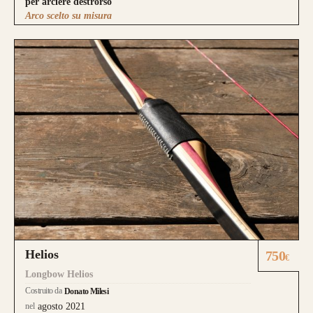
per arciere destrorso
Arco scelto su misura
Helios
750
€
Longbow Helios
Costruito da
Donato Milesi
nel
agosto 2021