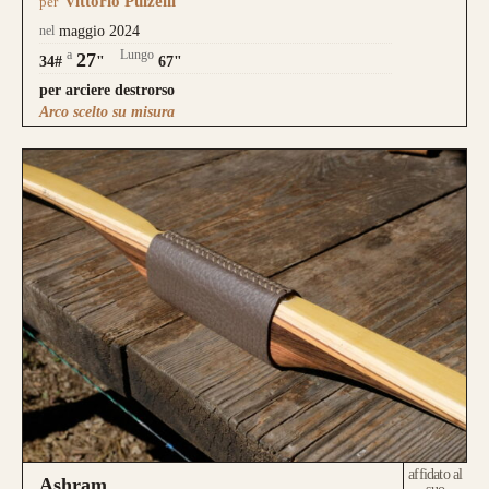
Vittorio Pulzelli
per
nel
maggio 2024
a
Lungo
27
34#
"
67"
per arciere destrorso
Arco scelto su misura
affidato al
Ashram