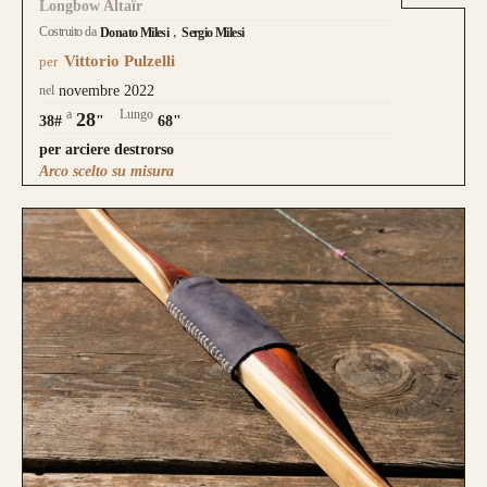
Longbow Altaïr
Costruito da
Donato Milesi
Sergio Milesi
Vittorio Pulzelli
per
nel
novembre 2022
a
Lungo
28
38#
"
68"
per arciere destrorso
Arco scelto su misura