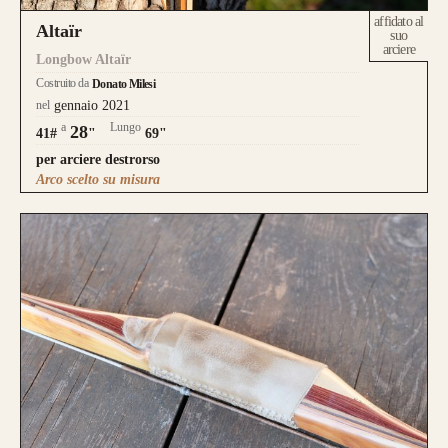
affidato al
Altaïr
suo
arciere
Longbow Altaïr
Costruito da
Donato Milesi
nel
gennaio 2021
a
Lungo
28
41#
"
69"
per arciere destrorso
Arco scelto su misura