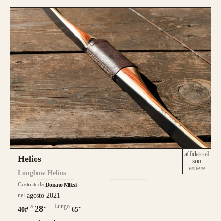
affidato al
Helios
suo
arciere
Longbow Helios
Costruito da
Donato Milesi
nel
agosto 2021
a
Lungo
28
40#
"
65"