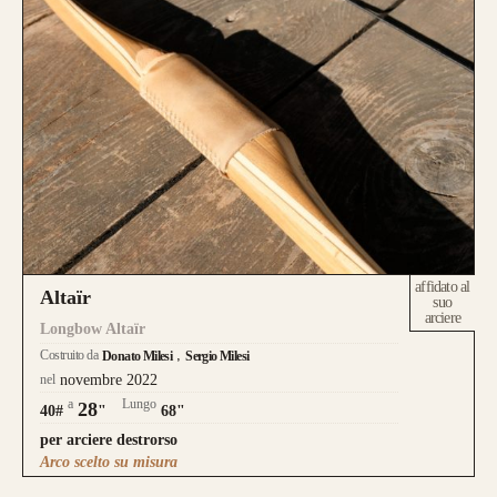
Questo modello si contraddistingue per la
composizione a
Tre Lamine in legno
.
la risposta meccanica è la medesima e
l’estetica risulta più pulita.
affidato al
Altaïr
suo
arciere
da 750€
Longbow Altaïr
Costruito da
Donato Milesi
Sergio Milesi
nel
novembre 2022
a
Lungo
28
40#
"
68"
per arciere destrorso
Arco scelto su misura
Guarda alcuni degli archi già