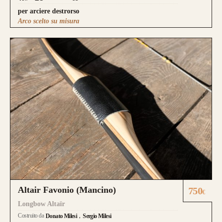
per arciere destrorso
Arco scelto su misura
Altair Favonio (Mancino)
750
€
Longbow Altaïr
Costruito da
Donato Milesi
Sergio Milesi