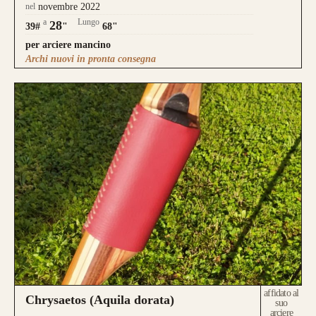
nel
novembre 2022
a
Lungo
28
39#
"
68"
per arciere mancino
Archi nuovi in pronta consegna
affidato al
Chrysaetos (Aquila dorata)
suo
arciere