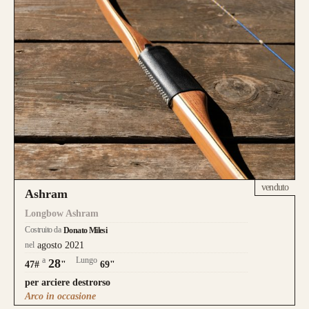
venduto
Ashram
Longbow Ashram
Costruito da
Donato Milesi
nel
agosto 2021
a
Lungo
28
47#
"
69"
per arciere destrorso
Arco in occasione