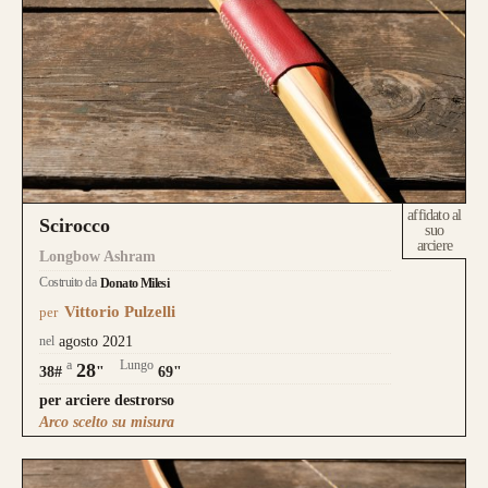
affidato al
Scirocco
suo
arciere
Longbow Ashram
Costruito da
Donato Milesi
Vittorio Pulzelli
per
nel
agosto 2021
a
Lungo
28
38#
"
69"
per arciere destrorso
Arco scelto su misura