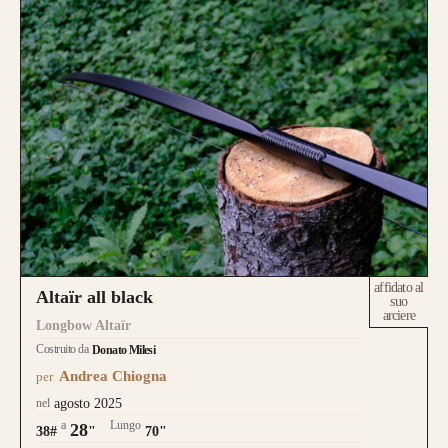
affidato al
Altaïr all black
suo
arciere
Longbow Altaïr
Costruito da
Donato Milesi
Andrea Chiogna
per
nel
agosto 2025
a
Lungo
28
38#
"
70"