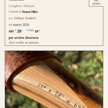
suo
arciere
Longbow Ashram
Costruito da
Donato Milesi
Oskar Anderl
per
nel
marzo 2024
a
Lungo
28
49#
"
69"
per arciere destrorso
Arco scelto su misura