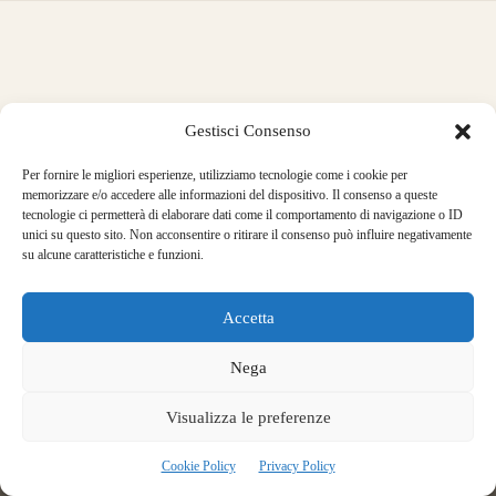
Gestisci Consenso
Per fornire le migliori esperienze, utilizziamo tecnologie come i cookie per
memorizzare e/o accedere alle informazioni del dispositivo. Il consenso a queste
tecnologie ci permetterà di elaborare dati come il comportamento di navigazione o ID
unici su questo sito. Non acconsentire o ritirare il consenso può influire negativamente
su alcune caratteristiche e funzioni.
Accetta
ASD La Via di
Mezzo Arcieri
Nega
Natura
Visualizza le preferenze
Spino al Brembo, Zogno
(BG)
Cookie Policy
Privacy Policy
via sottoripa 1
24019 Zogno (BG) IT