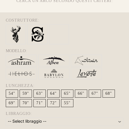
CERCA UN ARCO SECONDO QUESTI CRITERI:
COSTRUTTORE:
MODELLO:
LUNGHEZZA:
54"
59"
63"
64"
65"
66"
67"
68"
69"
70"
71"
72"
55"
LIBRAGGIO: