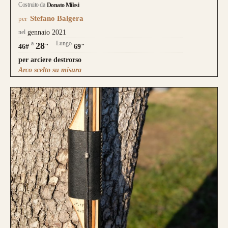
Costruito da
Donato Milesi
Stefano Balgera
per
nel
gennaio 2021
a
Lungo
28
46#
"
69"
per arciere destrorso
Arco scelto su misura