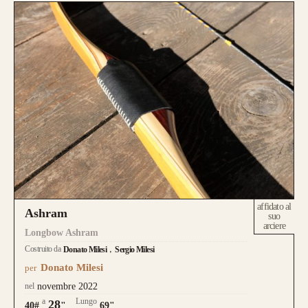
realizzati su misura
affidato al
Ashram
suo
arciere
Longbow Ashram
Costruito da
Donato Milesi
Sergio Milesi
Donato Milesi
per
nel
novembre 2022
a
Lungo
28
40#
"
69"