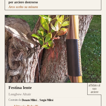
per arciere destrorso
Arco scelto su misura
affidato al
Festìna lente
suo
arciere
Longbow Altaïr
Costruito da
Donato Milesi
Sergio Milesi