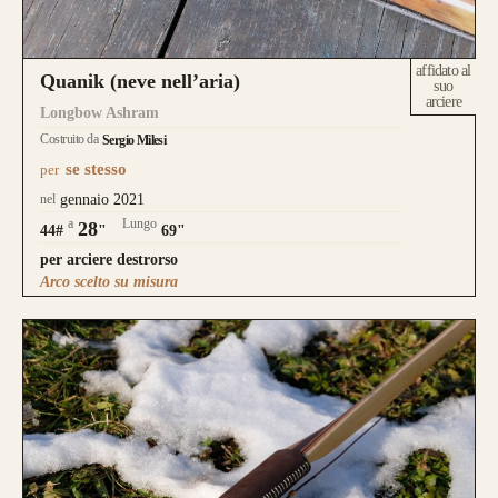
affidato al
Quanik (neve nell’aria)
suo
arciere
Longbow Ashram
Costruito da
Sergio Milesi
se stesso
per
nel
gennaio 2021
a
Lungo
28
44#
"
69"
per arciere destrorso
Arco scelto su misura