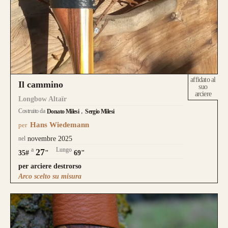
affidato al
Il cammino
suo
arciere
Longbow Altaïr
Costruito da
Donato Milesi
Sergio Milesi
Hans Wiedemann
per
nel
novembre 2025
a
Lungo
27
35#
"
69"
per arciere destrorso
Arco scelto su misura