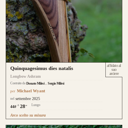
affidato al
Quinquagesimus dies natalis
suo
arciere
Longbow Ashram
Costruito da
Donato Milesi
Sergio Milesi
Michael Wyant
per
nel
settembre 2025
a
Lungo
28
44#
"
Arco scelto su misura