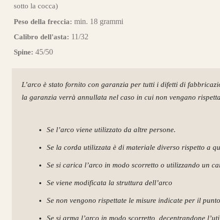
sotto la cocca)
min. 18 grammi
Peso della freccia:
11/32
Calibro dell'asta:
45/50
Spine:
L’arco è stato fornito con garanzia per tutti i difetti di fabbricaz
Guarda alcuni degli 
la garanzia verrà annullata nel caso in cui non vengano rispettat
Se l’arco viene utilizzato da altre persone.
Se la corda utilizzata è di materiale diverso rispetto a q
Se si carica l’arco in modo scorretto o utilizzando un c
Se viene modificata la struttura dell’arco
Se non vengono rispettate le misure indicate per il punt
Se si arma l’arco in modo scorretto, decentrandone l’utili