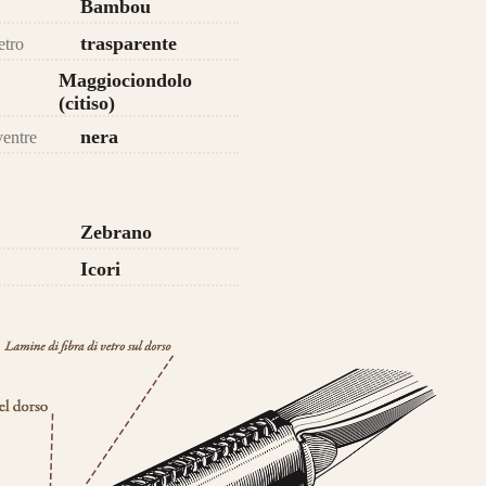
Bambou
da 750€
trasparente
etro
Maggiociondolo
(citiso)
nera
ventre
Zebrano
Icori