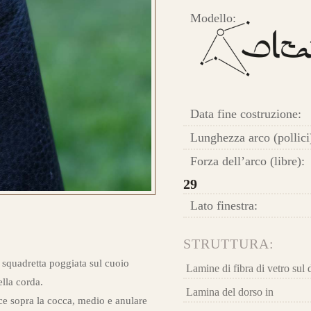
HE
Modello:
 E ORDINA IL TUO
Ris
car
lam
Longbow Altaïr
ba
Data fine costruzione:
Fib
Lunghezza arco (pollici
Forza dell’arco (libre):
29
Lato finestra:
Que
la 
STRUTTURA:
 E ORDINA IL TUO
 squadretta poggiata sul cuoio
Lamine di fibra di vetro sul 
la 
ella corda.
Lamina del dorso in
l’e
ce sopra la cocca, medio e anulare