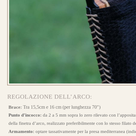
CONFIGURA
LONGBOW
REGOLAZIONE DELL’ARCO:
CONFIGURA
Tra 15,5cm e 16 cm (per lunghezza 70")
Brace:
Punto d’incocco:
da 2 a 5 mm sopra lo zero rilevato con l’apposita
della finetra d’arco, realizzato preferibilmente con lo stesso filato d
LONGBOW
Armamento:
optare tassativamente per la presa mediterranea (indi