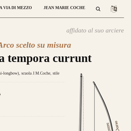
A VIA DI MEZZO
JEAN MARIE COCHE
affidato al suo arciere
Arco scelto su misura
atteristica che contraddistingue
sto modello sono le
DUE
lamine di
a tempora currunt
giato
Tasso, Osage o Bambù
,
con
 struttura composta da
4 lamine di
no
.
longbow), scuola J.M.Coche, stile
da 800€
o
ce un nuovo modello di punta,
ale nei colori e nelle essenza ad