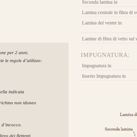
Seconda lamina in
Lamina centrale in fibra di v
Lamina del ventre in
Lamine di fibra di vetro sul 
ione per 2 anni.
IMPUGNATURA:
archi già realizzati su misura
e le regole d’utilizzo:
Impugnatura in
Inserto Impugnatura in
uella indicata
arichino non idoneo
o d’incocco.
zzo dei flettenti