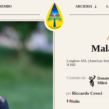
BREMBO
ARCIERIA
L
Car
que
 E ORDINA IL TUO
Mal
pre
una
leg
Longbow ASL (American Semi-
H.Hill
Costruito da
Donat
Milesi
Riccardo Cresci
per
Nas
Italia
ugu