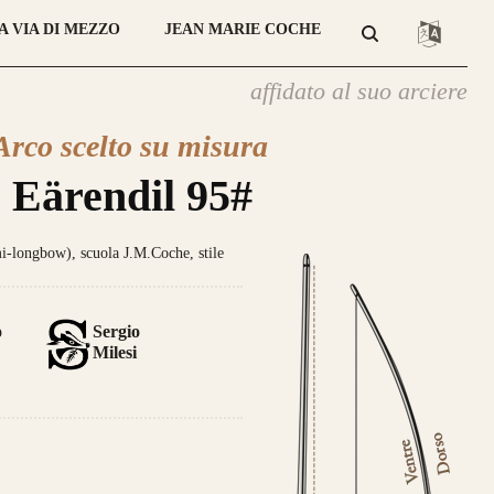
A VIA DI MEZZO
JEAN MARIE COCHE
affidato al suo arciere
Arco scelto su misura
Eärendil 95#
longbow), scuola J.M.Coche, stile
o
Sergio
Milesi