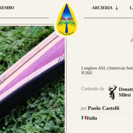
BREMBO
ARCIERIA
L
Longbow ASL (American Semi-
H.Hill
Costruito da
Donat
Milesi
Paolo Castelli
per
Italia