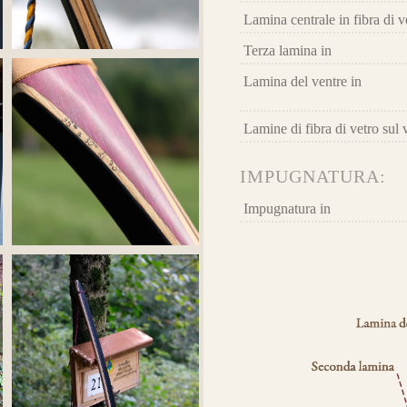
ba
Lamina centrale in fibra di v
Fib
Terza lamina in
Lamina del ventre in
Lamine di fibra di vetro sul 
Que
IMPUGNATURA:
la 
 E ORDINA IL TUO
Impugnatura in
la 
l’e