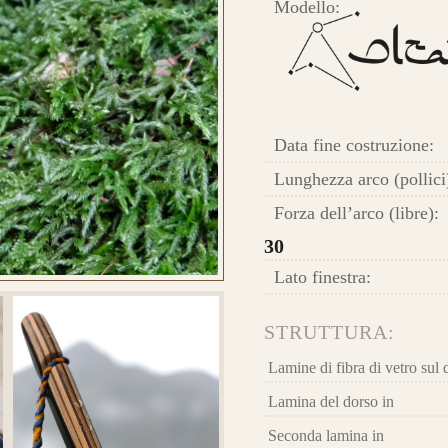
Modello:
Car
que
 E ORDINA IL TUO
pre
una
Longbow Altaïr
leg
Data fine costruzione:
Lunghezza arco (pollici
Forza dell’arco (libre):
30
Nas
Lato finestra:
ugu
HE
STRUTTURA:
 E ORDINA IL TUO
Lamine di fibra di vetro sul 
Ris
car
Lamina del dorso in
lam
Seconda lamina in