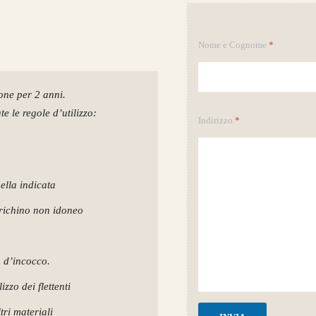
Nome e Cognome
*
ione per 2 anni.
e le regole d’utilizzo:
Indirizzo
*
uella indicata
arichino non idoneo
o d’incocco.
zzo dei flettenti
tri materiali