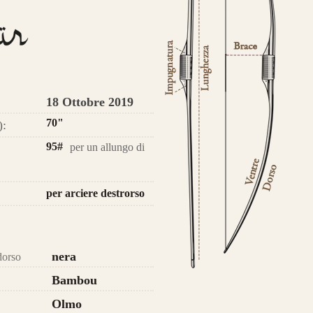
atteristica che contraddistingue
sto modello sono le
DUE
lamine di
giato
Tasso, Osage o Bambù
,
con
 struttura composta da
4 lamine di
no
.
18 Ottobre 2019
da 800€
70"
):
95#
per un allungo di
ce un nuovo modello di punta,
per arciere destrorso
ale nei colori e nelle essenza ad
LIOS.
nera
dorso
petto ad Helios, Alben segue le
Bambou
atteristiche del modello Ashram
con 4
ine di legno
,
due di tasso e due di
Olmo