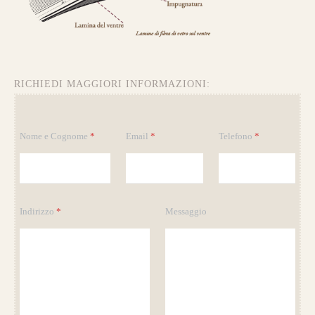
da 750€
RICHIEDI MAGGIORI INFORMAZIONI:
Guarda alcuni degli archi già
realizzati su misura
M
Nome e Cognome
*
Email
*
Telefono
*
e
s
s
a
g
g
Indirizzo
*
Messaggio
i
o
*
*