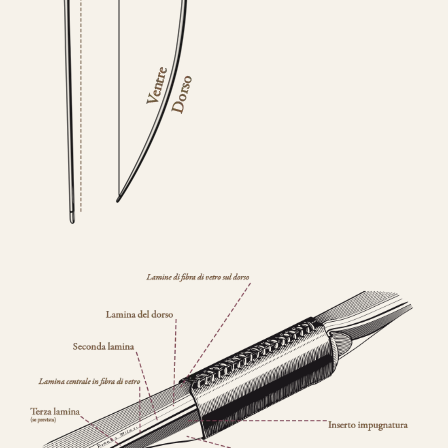
CONFIGURA E ORDINA IL
TUO LONGBOW
Questo modello si contraddistingue per la
composizione a
Tre Lamine in legno
.
la risposta meccanica è la medesima e
l’estetica risulta più pulita.