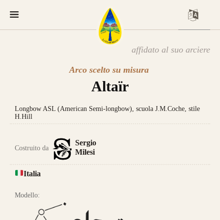
affidato al suo arciere
Arco scelto su misura
Altaïr
Longbow ASL (American Semi-longbow), scuola J.M.Coche, stile
H.Hill
Sergio
Costruito da
Milesi
Italia
Modello: