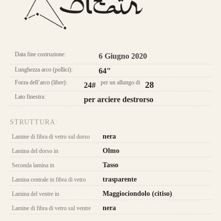
CONFIGURA E ORDINA IL
TUO LONGBOW
Longbow Altaïr
Data fine costruzione:
6 Giugno 2020
Lunghezza arco (pollici):
64"
Forza dell’arco (libre):
per un allungo di
28
24#
Lato finestra:
per arciere destrorso
Caratteristica che contraddistingue questo
modello sono le
DUE
lamine di pregiato
STRUTTURA:
Tasso, Osage o Bambù
,
con una struttura
nera
Lamine di fibra di vetro sul dorso
composta da
4 lamine di legno
.
Olmo
Lamina del dorso in
da 800€
Tasso
Seconda lamina in
trasparente
Lamina centrale in fibra di vetro
Maggiociondolo (citiso)
Lamina del ventre in
nera
Lamine di fibra di vetro sul ventre