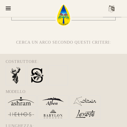
63"
CONFIGURA E ORDINA IL
TUO LONGBOW
CERCA UN ARCO SECONDO QUESTI CRITERI:
COSTRUTTORE:
Questo modello si contraddistingue per la
composizione a
Tre Lamine in legno
.
MODELLO:
la risposta meccanica è la medesima e
l’estetica risulta più pulita.
da 750€
LUNGHEZZA: