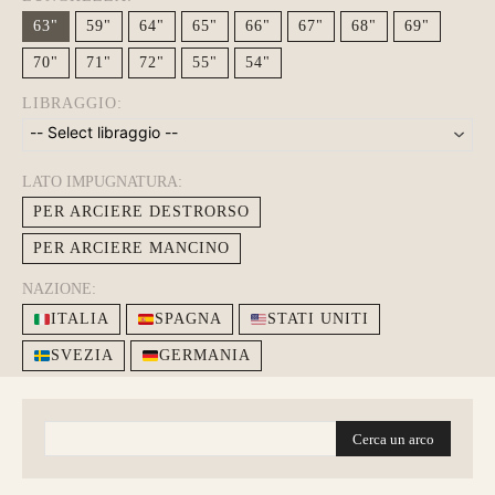
63"
59"
64"
65"
66"
67"
68"
69"
70"
71"
72"
55"
54"
LIBRAGGIO:
Guarda alcuni degli archi già
realizzati su misura
LATO IMPUGNATURA:
PER ARCIERE DESTRORSO
PER ARCIERE MANCINO
NAZIONE:
ITALIA
SPAGNA
STATI UNITI
SVEZIA
GERMANIA
Cerca un arco