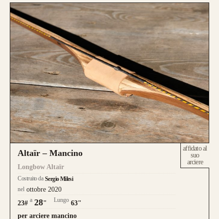
affidato al
Altaïr – Mancino
suo
arciere
Longbow Altaïr
Costruito da
Sergio Milesi
nel
ottobre 2020
a
Lungo
28
23#
"
63"
per arciere mancino